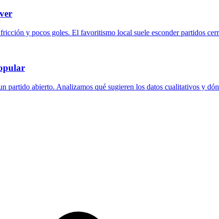
ver
icción y pocos goles. El favoritismo local suele esconder partidos cerr
popular
n partido abierto. Analizamos qué sugieren los datos cualitativos y dónd