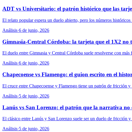
ADT vs Universitario: el patrón histórico que las tarj
El relato popular espera un duelo abierto, pero los números históricos 
Análisis
·
6 de junio, 2026
Gimnasia-Central Córdoba: la tarjeta que el 1X2 no 
El duelo entre Gimnasia y Central Córdoba suele resolverse con más fr
Análisis
·
6 de junio, 2026
Chapecoense vs Flamengo: el guion escrito en el histor
El cruce entre Chapecoense y Flamengo tiene un patrón de fricción y po
Análisis
·
5 de junio, 2026
Lanús vs San Lorenzo: el patrón que la narrativa no 
El clásico entre Lanús y San Lorenzo suele ser un duelo de fricción y tar
Análisis
·
5 de junio, 2026