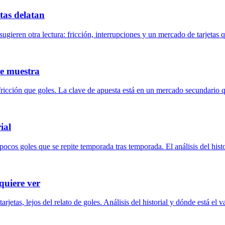
etas delatan
sugieren otra lectura: fricción, interrupciones y un mercado de tarjetas 
te muestra
icción que goles. La clave de apuesta está en un mercado secundario que
ial
cos goles que se repite temporada tras temporada. El análisis del histor
quiere ver
jetas, lejos del relato de goles. Análisis del historial y dónde está el va