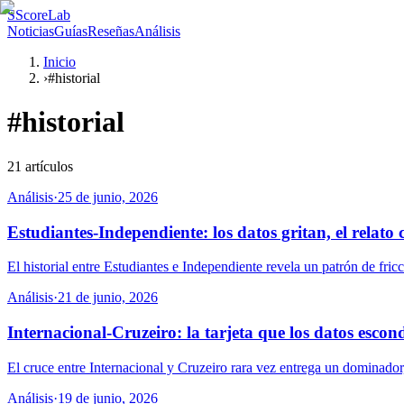
S
ScoreLab
Noticias
Guías
Reseñas
Análisis
Inicio
›
#historial
#
historial
21
artículos
Análisis
·
25 de junio, 2026
Estudiantes-Independiente: los datos gritan, el relato 
El historial entre Estudiantes e Independiente revela un patrón de fric
Análisis
·
21 de junio, 2026
Internacional-Cruzeiro: la tarjeta que los datos escon
El cruce entre Internacional y Cruzeiro rara vez entrega un dominador,
Análisis
·
19 de junio, 2026