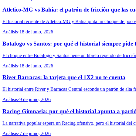
Atletico-MG vs Bahia: el patrón de fricción que las c
El historial reciente de Atletico-MG y Bahia pinta un choque de pocos g
Análisis
·
18 de junio, 2026
Botafogo vs Santos: por qué el historial siempre pide t
El choque entre Botafogo y Santos tiene un libreto repetido de fricción
Análisis
·
18 de junio, 2026
River-Barracas: la tarjeta que el 1X2 no te cuenta
El historial entre River y Barracas Central esconde un patrón de alta fr
Análisis
·
9 de junio, 2026
Racing-Gimnasia: por qué el historial apunta a parti
La narrativa popular espera un Racing ofensivo, pero el historial del c
Análisis
·
7 de junio, 2026