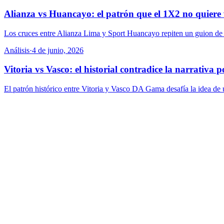
Alianza vs Huancayo: el patrón que el 1X2 no quiere 
Los cruces entre Alianza Lima y Sport Huancayo repiten un guion de fr
Análisis
·
4 de junio, 2026
Vitoria vs Vasco: el historial contradice la narrativa 
El patrón histórico entre Vitoria y Vasco DA Gama desafía la idea de u