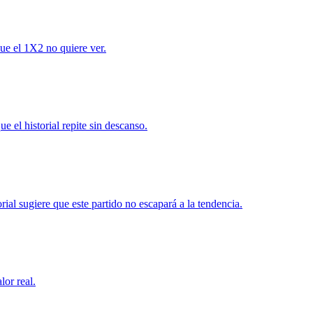
que el 1X2 no quiere ver.
 el historial repite sin descanso.
ial sugiere que este partido no escapará a la tendencia.
lor real.