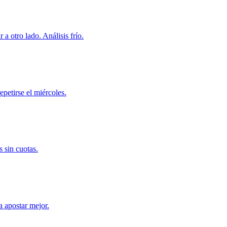
a otro lado. Análisis frío.
epetirse el miércoles.
s sin cuotas.
a apostar mejor.