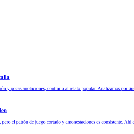
calla
ción y pocas anotaciones, contrario al relato popular. Analizamos por qu
den
 pero el patrón de juego cortado y amonestaciones es consistente. Ahí e