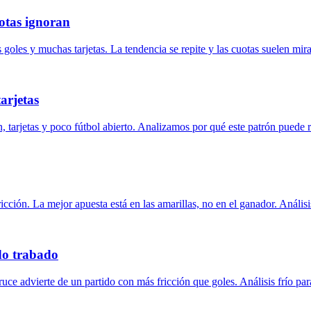
uotas ignoran
oles y muchas tarjetas. La tendencia se repite y las cuotas suelen mirar 
arjetas
, tarjetas y poco fútbol abierto. Analizamos por qué este patrón puede r
icción. La mejor apuesta está en las amarillas, no en el ganador. Análisi
do trabado
ruce advierte de un partido con más fricción que goles. Análisis frío par