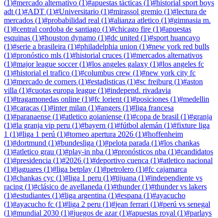
(
1
)
#
mercado alternativo
(
1
)
#
apuestas tácticas
(
1
)
#
historial sport boys
adt
(
1
)
#
ADT
(
1
)
#
Universitario
(
1
)
#
mirassol gremio
(
1
)
#
lectura de
mercados
(
1
)
#
probabilidad real
(
1
)
#
alianza atletico
(
1
)
#
gimnasia m.
(
1
)
#
central cordoba de santiago
(
1
)
#
chicago fire
(
1
)
#
apuestas
esquinas
(
1
)
#
houston dynamo
(
1
)
#
dc united
(
1
)
#
sport huancayo
(
1
)
#
serie a brasileira
(
1
)
#
philadelphia union
(
1
)
#
new york red bulls
(
1
)
#
pronóstico mls
(
1
)
#
historial cruces
(
1
)
#
mercados alternativos
(
1
)
#
major league soccer
(
1
)
#
los angeles galaxy
(
1
)
#
los angeles fc
(
1
)
#
historial el trafico
(
1
)
#
columbus crew
(
1
)
#
new york city fc
(
1
)
#
mercado de corners
(
1
)
#
estadisticas
(
1
)
#
sc freiburg
(
1
)
#
aston
villa
(
1
)
#
cuotas europa league
(
1
)
#
independ. rivadavia
(
1
)
#
tragamonedas online
(
1
)
#
fc lorient
(
1
)
#
posiciones
(
1
)
#
medellin
(
1
)
#
caracas
(
1
)
#
inter milan
(
1
)
#
angers
(
1
)
#
liga francesa
(
1
)
#
paranaense
(
1
)
#
atletico goianiense
(
1
)
#
copa de brasil
(
1
)
#
granja
(
1
)
#
la granja vip peru
(
1
)
#
bayern
(
1
)
#
fútbol alemán
(
1
)
#
fixture liga
1
(
1
)
#
liga 1 perú
(
1
)
#
torneo apertura 2026
(
1
)
#
hoffenheim
(
1
)
#
dortmund
(
1
)
#
bundesliga
(
1
)
#
pelota parada
(
1
)
#
los chankas
(
1
)
#
atletico grau
(
1
)
#
play-in nba
(
1
)
#
pronósticos nba
(
1
)
#
candidatos
(
1
)
#
presidencia
(
1
)
#
2026
(
1
)
#
deportivo cuenca
(
1
)
#
atletico nacional
(
1
)
#
jaguares
(
1
)
#
liga betplay
(
1
)
#
petrolero
(
1
)
#
fc cajamarca
(
1
)
#
chankas cyc
(
1
)
#
liga 1 peru
(
1
)
#
tijuana
(
1
)
#
independiente vs
racing
(
1
)
#
clásico de avellaneda
(
1
)
#
thunder
(
1
)
#
thunder vs lakers
(
1
)
#
estudiantes
(
1
)
#
liga argentina
(
1
)
#
espana
(
1
)
#
ayacucho
(
1
)
#
ayacucho fc
(
1
)
#
liga 2 peru
(
1
)
#
jean ferrari
(
1
)
#
perú vs senegal
(
1
)
#
mundial 2030
(
1
)
#
juegos de azar
(
1
)
#
apuestas royal
(
1
)
#
parlays