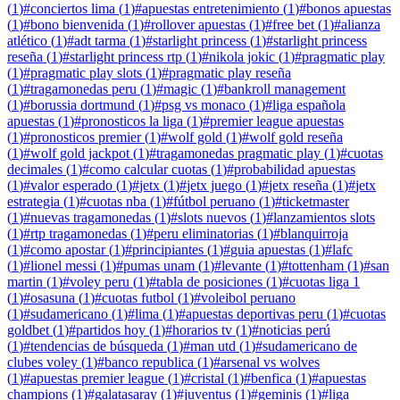
(
1
)
#
conciertos lima
(
1
)
#
apuestas entretenimiento
(
1
)
#
bonos apuestas
(
1
)
#
bono bienvenida
(
1
)
#
rollover apuestas
(
1
)
#
free bet
(
1
)
#
alianza
atlético
(
1
)
#
adt tarma
(
1
)
#
starlight princess
(
1
)
#
starlight princess
reseña
(
1
)
#
starlight princess rtp
(
1
)
#
nikola jokic
(
1
)
#
pragmatic play
(
1
)
#
pragmatic play slots
(
1
)
#
pragmatic play reseña
(
1
)
#
tragamonedas peru
(
1
)
#
magic
(
1
)
#
bankroll management
(
1
)
#
borussia dortmund
(
1
)
#
psg vs monaco
(
1
)
#
liga española
apuestas
(
1
)
#
pronosticos la liga
(
1
)
#
premier league apuestas
(
1
)
#
pronosticos premier
(
1
)
#
wolf gold
(
1
)
#
wolf gold reseña
(
1
)
#
wolf gold jackpot
(
1
)
#
tragamonedas pragmatic play
(
1
)
#
cuotas
decimales
(
1
)
#
como calcular cuotas
(
1
)
#
probabilidad apuestas
(
1
)
#
valor esperado
(
1
)
#
jetx
(
1
)
#
jetx juego
(
1
)
#
jetx reseña
(
1
)
#
jetx
estrategia
(
1
)
#
cuotas nba
(
1
)
#
fútbol peruano
(
1
)
#
ticketmaster
(
1
)
#
nuevas tragamonedas
(
1
)
#
slots nuevos
(
1
)
#
lanzamientos slots
(
1
)
#
rtp tragamonedas
(
1
)
#
peru eliminatorias
(
1
)
#
blanquirroja
(
1
)
#
como apostar
(
1
)
#
principiantes
(
1
)
#
guia apuestas
(
1
)
#
lafc
(
1
)
#
lionel messi
(
1
)
#
pumas unam
(
1
)
#
levante
(
1
)
#
tottenham
(
1
)
#
san
martin
(
1
)
#
voley peru
(
1
)
#
tabla de posiciones
(
1
)
#
cuotas liga 1
(
1
)
#
osasuna
(
1
)
#
cuotas futbol
(
1
)
#
voleibol peruano
(
1
)
#
sudamericano
(
1
)
#
lima
(
1
)
#
apuestas deportivas peru
(
1
)
#
cuotas
goldbet
(
1
)
#
partidos hoy
(
1
)
#
horarios tv
(
1
)
#
noticias perú
(
1
)
#
tendencias de búsqueda
(
1
)
#
man utd
(
1
)
#
sudamericano de
clubes voley
(
1
)
#
banco republica
(
1
)
#
arsenal vs wolves
(
1
)
#
apuestas premier league
(
1
)
#
cristal
(
1
)
#
benfica
(
1
)
#
apuestas
champions
(
1
)
#
galatasaray
(
1
)
#
juventus
(
1
)
#
geminis
(
1
)
#
liga