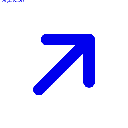
Jugar Ahora