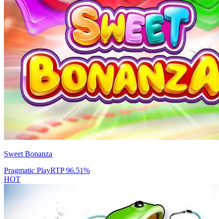
Sweet Bonanza
Pragmatic Play
RTP
96.51
%
HOT