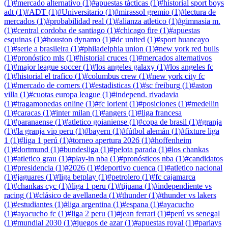
(
1
)
#
mercado alternativo
(
1
)
#
apuestas tácticas
(
1
)
#
historial sport boys
adt
(
1
)
#
ADT
(
1
)
#
Universitario
(
1
)
#
mirassol gremio
(
1
)
#
lectura de
mercados
(
1
)
#
probabilidad real
(
1
)
#
alianza atletico
(
1
)
#
gimnasia m.
(
1
)
#
central cordoba de santiago
(
1
)
#
chicago fire
(
1
)
#
apuestas
esquinas
(
1
)
#
houston dynamo
(
1
)
#
dc united
(
1
)
#
sport huancayo
(
1
)
#
serie a brasileira
(
1
)
#
philadelphia union
(
1
)
#
new york red bulls
(
1
)
#
pronóstico mls
(
1
)
#
historial cruces
(
1
)
#
mercados alternativos
(
1
)
#
major league soccer
(
1
)
#
los angeles galaxy
(
1
)
#
los angeles fc
(
1
)
#
historial el trafico
(
1
)
#
columbus crew
(
1
)
#
new york city fc
(
1
)
#
mercado de corners
(
1
)
#
estadisticas
(
1
)
#
sc freiburg
(
1
)
#
aston
villa
(
1
)
#
cuotas europa league
(
1
)
#
independ. rivadavia
(
1
)
#
tragamonedas online
(
1
)
#
fc lorient
(
1
)
#
posiciones
(
1
)
#
medellin
(
1
)
#
caracas
(
1
)
#
inter milan
(
1
)
#
angers
(
1
)
#
liga francesa
(
1
)
#
paranaense
(
1
)
#
atletico goianiense
(
1
)
#
copa de brasil
(
1
)
#
granja
(
1
)
#
la granja vip peru
(
1
)
#
bayern
(
1
)
#
fútbol alemán
(
1
)
#
fixture liga
1
(
1
)
#
liga 1 perú
(
1
)
#
torneo apertura 2026
(
1
)
#
hoffenheim
(
1
)
#
dortmund
(
1
)
#
bundesliga
(
1
)
#
pelota parada
(
1
)
#
los chankas
(
1
)
#
atletico grau
(
1
)
#
play-in nba
(
1
)
#
pronósticos nba
(
1
)
#
candidatos
(
1
)
#
presidencia
(
1
)
#
2026
(
1
)
#
deportivo cuenca
(
1
)
#
atletico nacional
(
1
)
#
jaguares
(
1
)
#
liga betplay
(
1
)
#
petrolero
(
1
)
#
fc cajamarca
(
1
)
#
chankas cyc
(
1
)
#
liga 1 peru
(
1
)
#
tijuana
(
1
)
#
independiente vs
racing
(
1
)
#
clásico de avellaneda
(
1
)
#
thunder
(
1
)
#
thunder vs lakers
(
1
)
#
estudiantes
(
1
)
#
liga argentina
(
1
)
#
espana
(
1
)
#
ayacucho
(
1
)
#
ayacucho fc
(
1
)
#
liga 2 peru
(
1
)
#
jean ferrari
(
1
)
#
perú vs senegal
(
1
)
#
mundial 2030
(
1
)
#
juegos de azar
(
1
)
#
apuestas royal
(
1
)
#
parlays