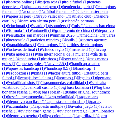
(
1
)
#
sorteos online
(
1
)
#
tarjeta roja
(
1
)
#
roja futbol
(
1
)
#
cuotas
deportivas
(
1
)
#
juntos por el peru
(
1
)
#
tendencias perú
(
1
)
#
champions
femenina
(
1
)
#
córners
(
1
)
#
fútbol femenino
(
1
)
#
ticketmaster peru
(
1
)
#
apuestas peru
(
1
)
#
rayo vallecano
(
1
)
#
athletic club
(
1
)
#
andre
carrillo
(
1
)
#
camiseta alterna peru
(
1
)
#
selección peruana
(
1
)
#
cincinnati
(
1
)
#
seattle
(
1
)
#
sounders
(
1
)
#
mls
(
1
)
#
cuotas barcelona
(
1
)
#
fórmula 1
(
1
)
#
antonelli
(
1
)
#
gran premio de china
(
1
)
#
deportivo
(
1
)
#
resultados san marcos
(
1
)
#
unmsm 2026
(
1
)
#
medicina
(
1
)
#
juarez
(
1
)
#
newcastle
(
1
)
#
atletico mineiro
(
1
)
#
bulls
(
1
)
#
torneo apertura
(
1
)
#
panathinaikos
(
1
)
#
champions
(
1
)
#
partidos de champions
(
1
)
#
octavos de final
(
1
)
#
clásico regio
(
1
)
#
mansfield
(
1
)
#
fa cup
(
1
)
#
nba apuestas
(
1
)
#
dia internacional de la mujer
(
1
)
#
día de la
mujer
(
1
)
#
madureira
(
1
)
#
carioca
(
1
)
#
over under
(
1
)
#
mas menos
goles
(
1
)
#
apuestas goles
(
1
)
#
over 2.5
(
1
)
#
handicap asiatico
(
1
)
#
apuestas handicap
(
1
)
#
handicap 0.5
(
1
)
#
handicap -1
(
1
)
#
szoboszlai
(
1
)
#
kings
(
1
)
#
factor altura futbol
(
1
)
#
altitud peru
futbol
(
1
)
#
ventaja local altura
(
1
)
#
normas
(
1
)
#
legales
(
1
)
#
peruano
(
1
)
#
volatilidad slots
(
1
)
#
tragamonedas volatilidad
(
1
)
#
slots alta
volatilidad
(
1
)
#
bankroll casino
(
1
)
#
big bass bonanza
(
1
)
#
big bass
bonanza reseña
(
1
)
#
big bass splash
(
1
)
#
shine original soundtrack
(
1
)
#
reseña tragamonedas
(
1
)
#
rtp volatilidad
(
1
)
#
queretaro
(
1
)
#
deportivo garcilaso
(
1
)
#
apuestas combinadas
(
1
)
#
parlay
(
1
)
#
acumulador
(
1
)
#
apuesta multiple
(
1
)
#
aviator juego
(
1
)
#
aviator
reseña
(
1
)
#
aviator crash game
(
1
)
#
aviator estrategia
(
1
)
#
millonarios
(
1
)
#
deportivo pereira
(
1
)
#
liga colombiana
(
1
)
#
gorillaz
(
1
)
#
perú