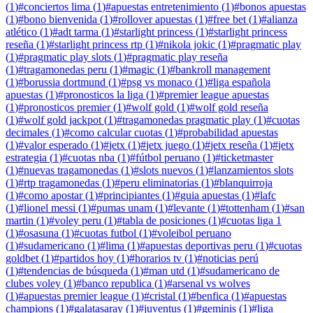
(
1
)
#
conciertos lima
(
1
)
#
apuestas entretenimiento
(
1
)
#
bonos apuestas
(
1
)
#
bono bienvenida
(
1
)
#
rollover apuestas
(
1
)
#
free bet
(
1
)
#
alianza
atlético
(
1
)
#
adt tarma
(
1
)
#
starlight princess
(
1
)
#
starlight princess
reseña
(
1
)
#
starlight princess rtp
(
1
)
#
nikola jokic
(
1
)
#
pragmatic play
(
1
)
#
pragmatic play slots
(
1
)
#
pragmatic play reseña
(
1
)
#
tragamonedas peru
(
1
)
#
magic
(
1
)
#
bankroll management
(
1
)
#
borussia dortmund
(
1
)
#
psg vs monaco
(
1
)
#
liga española
apuestas
(
1
)
#
pronosticos la liga
(
1
)
#
premier league apuestas
(
1
)
#
pronosticos premier
(
1
)
#
wolf gold
(
1
)
#
wolf gold reseña
(
1
)
#
wolf gold jackpot
(
1
)
#
tragamonedas pragmatic play
(
1
)
#
cuotas
decimales
(
1
)
#
como calcular cuotas
(
1
)
#
probabilidad apuestas
(
1
)
#
valor esperado
(
1
)
#
jetx
(
1
)
#
jetx juego
(
1
)
#
jetx reseña
(
1
)
#
jetx
estrategia
(
1
)
#
cuotas nba
(
1
)
#
fútbol peruano
(
1
)
#
ticketmaster
(
1
)
#
nuevas tragamonedas
(
1
)
#
slots nuevos
(
1
)
#
lanzamientos slots
(
1
)
#
rtp tragamonedas
(
1
)
#
peru eliminatorias
(
1
)
#
blanquirroja
(
1
)
#
como apostar
(
1
)
#
principiantes
(
1
)
#
guia apuestas
(
1
)
#
lafc
(
1
)
#
lionel messi
(
1
)
#
pumas unam
(
1
)
#
levante
(
1
)
#
tottenham
(
1
)
#
san
martin
(
1
)
#
voley peru
(
1
)
#
tabla de posiciones
(
1
)
#
cuotas liga 1
(
1
)
#
osasuna
(
1
)
#
cuotas futbol
(
1
)
#
voleibol peruano
(
1
)
#
sudamericano
(
1
)
#
lima
(
1
)
#
apuestas deportivas peru
(
1
)
#
cuotas
goldbet
(
1
)
#
partidos hoy
(
1
)
#
horarios tv
(
1
)
#
noticias perú
(
1
)
#
tendencias de búsqueda
(
1
)
#
man utd
(
1
)
#
sudamericano de
clubes voley
(
1
)
#
banco republica
(
1
)
#
arsenal vs wolves
(
1
)
#
apuestas premier league
(
1
)
#
cristal
(
1
)
#
benfica
(
1
)
#
apuestas
champions
(
1
)
#
galatasaray
(
1
)
#
juventus
(
1
)
#
geminis
(
1
)
#
liga