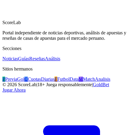
ScoreLab
Portal independiente de noticias deportivas, análisis de apuestas y
reseñas de casas de apuestas para el mercado peruano.
Secciones
Noticias
Guías
Reseñas
Análisis
Sitios hermanos
P
PreviaGol
C
CuotasDiarias
F
FutbolData
M
MatchAnalisis
©
2026
ScoreLab
|
18+ Juega responsablemente
|
GoldBet
Jugar Ahora