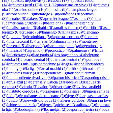
(
19
)
#
apuestas deportivas
(
17
)
#
cuotas
(
17
)
#
apuestas futbol
(
14
)
#
apuestas perú
(
12
)
#
liga 1
(
12
)
#
apuestas en vivo
(
11
)
#
apuestas
nba
(
11
)
#
casino online
(
10
)
#
apuestas
(
9
)
#
champions league
(
9
)
#
probabilidad
(
8
)
#
botafogo
(
8
)
#
pronósticos deportivos
(
8
)
#
ecuabet
(
8
)
#
lakers
(
8
)
#
premier league
(
7
)
#
santos
(
7
)
#
copa
sudamericana
(
7
)
#
peru
(
7
)
#
barcelona
(
7
)
#
manchester city
(
6
)
#
analisis tactico
(
6
)
#
bahia
(
6
)
#
análisis táctico
(
6
)
#
coritiba
(
6
)
#
san
lorenzo
(
6
)
#
cruzeiro
(
6
)
#
flamengo
(
6
)
#
liga mx
(
6
)
#
cienciano
(
6
)
#
goldbet
(
6
)
#
corinthians
(
5
)
#
apuestas corners
(
5
)
#
corners
(
5
)
#
internacional
(
5
)
#
tarjetas
(
5
)
#
alianza lima
(
5
)
#
monterrey
(
5
)
#
arsenal
(
5
)
#
liverpool
(
4
)
#
sarmiento junin
(
4
)
#
argentinos jrs
(
4
)
#
mirassol
(
4
)
#
gremio
(
4
)
#
pronóstico
(
4
)
#
palmeiras
(
4
)
#
lanus
(
4
)
#
atletico-mg
(
4
)
#
sao paulo
(
4
)
#
rb bragantino
(
4
)
#
belgrano
cordoba
(
4
)
#
rosario central
(
4
)
#
barracas central
(
4
)
#
sport boys
(
4
)
#
apuestas mls
(
4
)
#
slot machine
(
4
)
#
psg
(
4
)
#
copa libertadores
(
4
)
#
racing
(
4
)
#
la liga
(
4
)
#
real madrid
(
4
)
#
celtics
(
4
)
#
cuotas fútbol
(
4
)
#
apuestas voley
(
4
)
#
independiente
(
3
)
#
atletico tucuman
(
3
)
#
independiente rivadavia
(
3
)
#
patron historico
(
3
)
#
sporting cristal
(
3
)
#
cruz azul
(
3
)
#
defensa y justicia
(
3
)
#
aldosivi
(
3
)
#
saques de
esquina
(
3
)
#
vitoria
(
3
)
#
valor
(
3
)
#
river plate
(
3
)
#
velez sarsfield
(
3
)
#
instituto cordoba
(
3
)
#
brasileirao
(
3
)
#
platense
(
3
)
#
union santa fe
(
3
)
#
adt
(
3
)
#
estudiantes de rio cuarto
(
3
)
#
tigre
(
3
)
#
tarjetas amarillas
(
3
)
#
cusco
(
3
)
#
newells old boys
(
3
)
#
talleres cordoba
(
3
)
#
am i in love
(
3
)
#
shine soundtrack
(
3
)
#
tigres
(
3
)
#
chelsea
(
3
)
#
alianza
(
3
)
#
apuestas
la liga
(
3
)
#
bodø/glimt
(
3
)
#
fbc melgar
(
2
)
#
deportivo riestra
(
2
)
#
boca