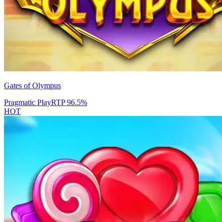
Gates of Olympus
Pragmatic Play
RTP
96.5
%
HOT