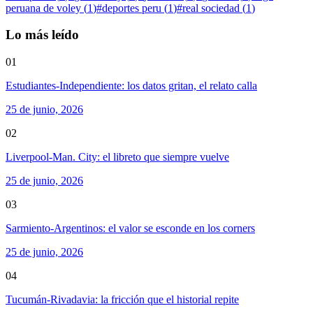
peruana de voley
(
1
)
#
deportes peru
(
1
)
#
real sociedad
(
1
)
Lo más leído
01
Estudiantes-Independiente: los datos gritan, el relato calla
25 de junio, 2026
02
Liverpool-Man. City: el libreto que siempre vuelve
25 de junio, 2026
03
Sarmiento-Argentinos: el valor se esconde en los corners
25 de junio, 2026
04
Tucumán-Rivadavia: la fricción que el historial repite