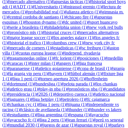
(
1
)
#
mercado alternativo
(
1
)
#
apuestas tácticas
(
1
)
#
historial sport boys
adt
(
1
)
#
ADT
(
1
)
#
Universitario
(
1
)
#
mirassol gremio
(
1
)
#
lectura de
mercados
(
1
)
#
probabilidad real
(
1
)
#
alianza atletico
(
1
)
#
gimnasia m.
(
1
)
#
central cordoba de santiago
(
1
)
#
chicago fire
(
1
)
#
apuestas
esquinas
(
1
)
#
houston dynamo
(
1
)
#
dc united
(
1
)
#
sport huancayo
(
1
)
#
serie a brasileira
(
1
)
#
philadelphia union
(
1
)
#
new york red bulls
(
1
)
#
pronóstico mls
(
1
)
#
historial cruces
(
1
)
#
mercados alternativos
(
1
)
#
major league soccer
(
1
)
#
los angeles galaxy
(
1
)
#
los angeles fc
(
1
)
#
historial el trafico
(
1
)
#
columbus crew
(
1
)
#
new york city fc
(
1
)
#
mercado de corners
(
1
)
#
estadisticas
(
1
)
#
sc freiburg
(
1
)
#
aston
villa
(
1
)
#
cuotas europa league
(
1
)
#
independ. rivadavia
(
1
)
#
tragamonedas online
(
1
)
#
fc lorient
(
1
)
#
posiciones
(
1
)
#
medellin
(
1
)
#
caracas
(
1
)
#
inter milan
(
1
)
#
angers
(
1
)
#
liga francesa
(
1
)
#
paranaense
(
1
)
#
atletico goianiense
(
1
)
#
copa de brasil
(
1
)
#
granja
(
1
)
#
la granja vip peru
(
1
)
#
bayern
(
1
)
#
fútbol alemán
(
1
)
#
fixture liga
1
(
1
)
#
liga 1 perú
(
1
)
#
torneo apertura 2026
(
1
)
#
hoffenheim
(
1
)
#
dortmund
(
1
)
#
bundesliga
(
1
)
#
pelota parada
(
1
)
#
los chankas
(
1
)
#
atletico grau
(
1
)
#
play-in nba
(
1
)
#
pronósticos nba
(
1
)
#
candidatos
(
1
)
#
presidencia
(
1
)
#
2026
(
1
)
#
deportivo cuenca
(
1
)
#
atletico nacional
(
1
)
#
jaguares
(
1
)
#
liga betplay
(
1
)
#
petrolero
(
1
)
#
fc cajamarca
(
1
)
#
chankas cyc
(
1
)
#
liga 1 peru
(
1
)
#
tijuana
(
1
)
#
independiente vs
racing
(
1
)
#
clásico de avellaneda
(
1
)
#
thunder
(
1
)
#
thunder vs lakers
(
1
)
#
estudiantes
(
1
)
#
liga argentina
(
1
)
#
espana
(
1
)
#
ayacucho
(
1
)
#
ayacucho fc
(
1
)
#
liga 2 peru
(
1
)
#
jean ferrari
(
1
)
#
perú vs senegal
(
1
)
#
mundial 2030
(
1
)
#
juegos de azar
(
1
)
#
apuestas royal
(
1
)
#
parlays