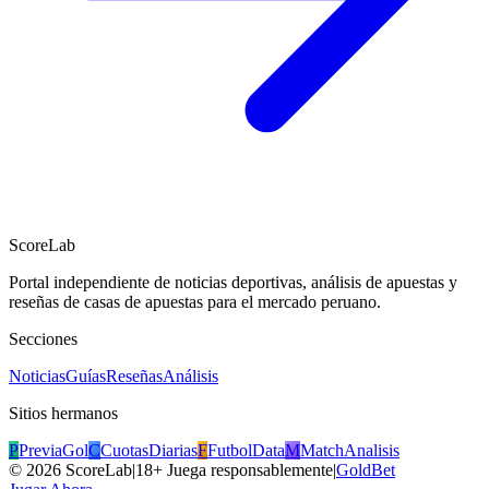
ScoreLab
Portal independiente de noticias deportivas, análisis de apuestas y
reseñas de casas de apuestas para el mercado peruano.
Secciones
Noticias
Guías
Reseñas
Análisis
Sitios hermanos
P
PreviaGol
C
CuotasDiarias
F
FutbolData
M
MatchAnalisis
©
2026
ScoreLab
|
18+ Juega responsablemente
|
GoldBet