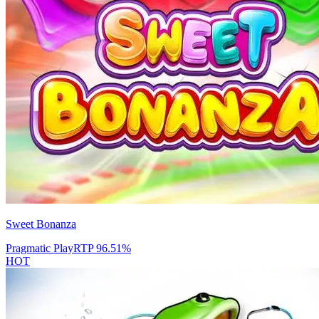
Sweet Bonanza
Pragmatic Play
RTP
96.51
%
HOT