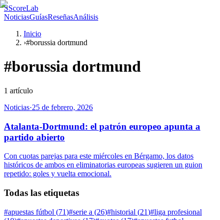
S
ScoreLab
Noticias
Guías
Reseñas
Análisis
Inicio
›
#borussia dortmund
#
borussia dortmund
1
artículo
Noticias
·
25 de febrero, 2026
Atalanta-Dortmund: el patrón europeo apunta a
partido abierto
Con cuotas parejas para este miércoles en Bérgamo, los datos
históricos de ambos en eliminatorias europeas sugieren un guion
repetido: goles y vuelta emocional.
Todas las etiquetas
#
apuestas fútbol
(
71
)
#
serie a
(
26
)
#
historial
(
21
)
#
liga profesional