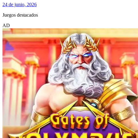
24 de junio, 2026
Juegos destacados
AD