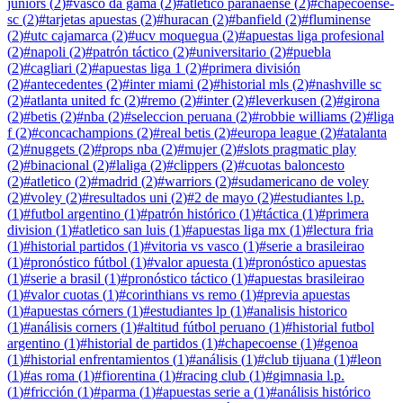
juniors
(
2
)
#
vasco da gama
(
2
)
#
atletico paranaense
(
2
)
#
chapecoense-
sc
(
2
)
#
tarjetas apuestas
(
2
)
#
huracan
(
2
)
#
banfield
(
2
)
#
fluminense
(
2
)
#
utc cajamarca
(
2
)
#
ucv moquegua
(
2
)
#
apuestas liga profesional
(
2
)
#
napoli
(
2
)
#
patrón táctico
(
2
)
#
universitario
(
2
)
#
puebla
(
2
)
#
cagliari
(
2
)
#
apuestas liga 1
(
2
)
#
primera división
(
2
)
#
antecedentes
(
2
)
#
inter miami
(
2
)
#
historial mls
(
2
)
#
nashville sc
(
2
)
#
atlanta united fc
(
2
)
#
remo
(
2
)
#
inter
(
2
)
#
leverkusen
(
2
)
#
girona
(
2
)
#
betis
(
2
)
#
nba
(
2
)
#
seleccion peruana
(
2
)
#
robbie williams
(
2
)
#
liga
f
(
2
)
#
concachampions
(
2
)
#
real betis
(
2
)
#
europa league
(
2
)
#
atalanta
(
2
)
#
nuggets
(
2
)
#
props nba
(
2
)
#
mujer
(
2
)
#
slots pragmatic play
(
2
)
#
binacional
(
2
)
#
laliga
(
2
)
#
clippers
(
2
)
#
cuotas baloncesto
(
2
)
#
atletico
(
2
)
#
madrid
(
2
)
#
warriors
(
2
)
#
sudamericano de voley
(
2
)
#
voley
(
2
)
#
resultados uni
(
2
)
#
2 de mayo
(
2
)
#
estudiantes l.p.
(
1
)
#
futbol argentino
(
1
)
#
patrón histórico
(
1
)
#
táctica
(
1
)
#
primera
division
(
1
)
#
atletico san luis
(
1
)
#
apuestas liga mx
(
1
)
#
lectura fria
(
1
)
#
historial partidos
(
1
)
#
vitoria vs vasco
(
1
)
#
serie a brasileirao
(
1
)
#
pronóstico fútbol
(
1
)
#
valor apuesta
(
1
)
#
pronóstico apuestas
(
1
)
#
serie a brasil
(
1
)
#
pronóstico táctico
(
1
)
#
apuestas brasileirao
(
1
)
#
valor cuotas
(
1
)
#
corinthians vs remo
(
1
)
#
previa apuestas
(
1
)
#
apuestas córners
(
1
)
#
estudiantes lp
(
1
)
#
analisis historico
(
1
)
#
análisis corners
(
1
)
#
altitud fútbol peruano
(
1
)
#
historial futbol
argentino
(
1
)
#
historial de partidos
(
1
)
#
chapecoense
(
1
)
#
genoa
(
1
)
#
historial enfrentamientos
(
1
)
#
análisis
(
1
)
#
club tijuana
(
1
)
#
leon
(
1
)
#
as roma
(
1
)
#
fiorentina
(
1
)
#
racing club
(
1
)
#
gimnasia l.p.
(
1
)
#
fricción
(
1
)
#
parma
(
1
)
#
apuestas serie a
(
1
)
#
análisis histórico