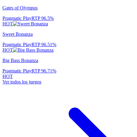
Gates of Olympus
Pragmatic Play
RTP
96.5
%
HOT
Sweet Bonanza
Pragmatic Play
RTP
96.51
%
HOT
Big Bass Bonanza
Pragmatic Play
RTP
96.71
%
HOT
Ver todos los juegos