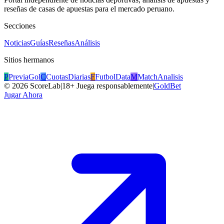
reseñas de casas de apuestas para el mercado peruano.
Secciones
Noticias
Guías
Reseñas
Análisis
Sitios hermanos
P
PreviaGol
C
CuotasDiarias
F
FutbolData
M
MatchAnalisis
©
2026
ScoreLab
|
18+ Juega responsablemente
|
GoldBet
Jugar Ahora