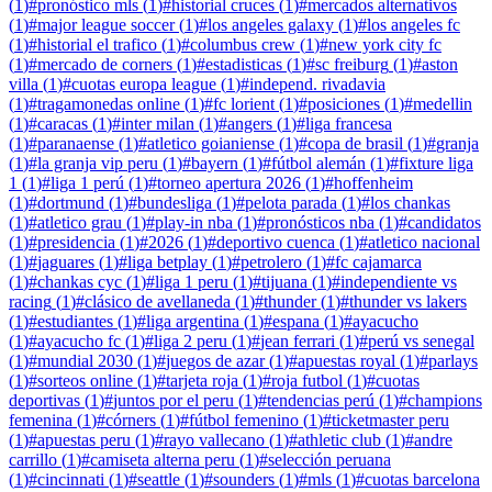
(
1
)
#
pronóstico mls
(
1
)
#
historial cruces
(
1
)
#
mercados alternativos
(
1
)
#
major league soccer
(
1
)
#
los angeles galaxy
(
1
)
#
los angeles fc
(
1
)
#
historial el trafico
(
1
)
#
columbus crew
(
1
)
#
new york city fc
(
1
)
#
mercado de corners
(
1
)
#
estadisticas
(
1
)
#
sc freiburg
(
1
)
#
aston
villa
(
1
)
#
cuotas europa league
(
1
)
#
independ. rivadavia
(
1
)
#
tragamonedas online
(
1
)
#
fc lorient
(
1
)
#
posiciones
(
1
)
#
medellin
(
1
)
#
caracas
(
1
)
#
inter milan
(
1
)
#
angers
(
1
)
#
liga francesa
(
1
)
#
paranaense
(
1
)
#
atletico goianiense
(
1
)
#
copa de brasil
(
1
)
#
granja
(
1
)
#
la granja vip peru
(
1
)
#
bayern
(
1
)
#
fútbol alemán
(
1
)
#
fixture liga
1
(
1
)
#
liga 1 perú
(
1
)
#
torneo apertura 2026
(
1
)
#
hoffenheim
(
1
)
#
dortmund
(
1
)
#
bundesliga
(
1
)
#
pelota parada
(
1
)
#
los chankas
(
1
)
#
atletico grau
(
1
)
#
play-in nba
(
1
)
#
pronósticos nba
(
1
)
#
candidatos
(
1
)
#
presidencia
(
1
)
#
2026
(
1
)
#
deportivo cuenca
(
1
)
#
atletico nacional
(
1
)
#
jaguares
(
1
)
#
liga betplay
(
1
)
#
petrolero
(
1
)
#
fc cajamarca
(
1
)
#
chankas cyc
(
1
)
#
liga 1 peru
(
1
)
#
tijuana
(
1
)
#
independiente vs
racing
(
1
)
#
clásico de avellaneda
(
1
)
#
thunder
(
1
)
#
thunder vs lakers
(
1
)
#
estudiantes
(
1
)
#
liga argentina
(
1
)
#
espana
(
1
)
#
ayacucho
(
1
)
#
ayacucho fc
(
1
)
#
liga 2 peru
(
1
)
#
jean ferrari
(
1
)
#
perú vs senegal
(
1
)
#
mundial 2030
(
1
)
#
juegos de azar
(
1
)
#
apuestas royal
(
1
)
#
parlays
(
1
)
#
sorteos online
(
1
)
#
tarjeta roja
(
1
)
#
roja futbol
(
1
)
#
cuotas
deportivas
(
1
)
#
juntos por el peru
(
1
)
#
tendencias perú
(
1
)
#
champions
femenina
(
1
)
#
córners
(
1
)
#
fútbol femenino
(
1
)
#
ticketmaster peru
(
1
)
#
apuestas peru
(
1
)
#
rayo vallecano
(
1
)
#
athletic club
(
1
)
#
andre
carrillo
(
1
)
#
camiseta alterna peru
(
1
)
#
selección peruana
(
1
)
#
cincinnati
(
1
)
#
seattle
(
1
)
#
sounders
(
1
)
#
mls
(
1
)
#
cuotas barcelona