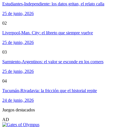
Estudiantes-Independiente: los datos gritan, el relato calla
25 de junio, 2026
02
Liverpool-Man. City: el libreto que siempre vuelve
25 de junio, 2026
03
Sarmiento-Argentinos: el valor se esconde en los corners
25 de junio, 2026
04
Tucumán-Rivadavia: la fricción que el historial repite
24 de junio, 2026
Juegos destacados
AD