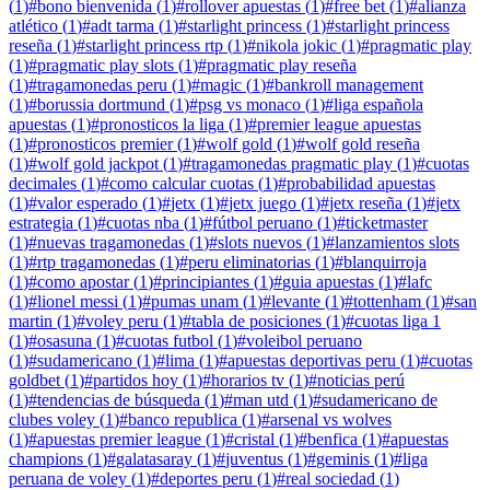
(
1
)
#
bono bienvenida
(
1
)
#
rollover apuestas
(
1
)
#
free bet
(
1
)
#
alianza
atlético
(
1
)
#
adt tarma
(
1
)
#
starlight princess
(
1
)
#
starlight princess
reseña
(
1
)
#
starlight princess rtp
(
1
)
#
nikola jokic
(
1
)
#
pragmatic play
(
1
)
#
pragmatic play slots
(
1
)
#
pragmatic play reseña
(
1
)
#
tragamonedas peru
(
1
)
#
magic
(
1
)
#
bankroll management
(
1
)
#
borussia dortmund
(
1
)
#
psg vs monaco
(
1
)
#
liga española
apuestas
(
1
)
#
pronosticos la liga
(
1
)
#
premier league apuestas
(
1
)
#
pronosticos premier
(
1
)
#
wolf gold
(
1
)
#
wolf gold reseña
(
1
)
#
wolf gold jackpot
(
1
)
#
tragamonedas pragmatic play
(
1
)
#
cuotas
decimales
(
1
)
#
como calcular cuotas
(
1
)
#
probabilidad apuestas
(
1
)
#
valor esperado
(
1
)
#
jetx
(
1
)
#
jetx juego
(
1
)
#
jetx reseña
(
1
)
#
jetx
estrategia
(
1
)
#
cuotas nba
(
1
)
#
fútbol peruano
(
1
)
#
ticketmaster
(
1
)
#
nuevas tragamonedas
(
1
)
#
slots nuevos
(
1
)
#
lanzamientos slots
(
1
)
#
rtp tragamonedas
(
1
)
#
peru eliminatorias
(
1
)
#
blanquirroja
(
1
)
#
como apostar
(
1
)
#
principiantes
(
1
)
#
guia apuestas
(
1
)
#
lafc
(
1
)
#
lionel messi
(
1
)
#
pumas unam
(
1
)
#
levante
(
1
)
#
tottenham
(
1
)
#
san
martin
(
1
)
#
voley peru
(
1
)
#
tabla de posiciones
(
1
)
#
cuotas liga 1
(
1
)
#
osasuna
(
1
)
#
cuotas futbol
(
1
)
#
voleibol peruano
(
1
)
#
sudamericano
(
1
)
#
lima
(
1
)
#
apuestas deportivas peru
(
1
)
#
cuotas
goldbet
(
1
)
#
partidos hoy
(
1
)
#
horarios tv
(
1
)
#
noticias perú
(
1
)
#
tendencias de búsqueda
(
1
)
#
man utd
(
1
)
#
sudamericano de
clubes voley
(
1
)
#
banco republica
(
1
)
#
arsenal vs wolves
(
1
)
#
apuestas premier league
(
1
)
#
cristal
(
1
)
#
benfica
(
1
)
#
apuestas
champions
(
1
)
#
galatasaray
(
1
)
#
juventus
(
1
)
#
geminis
(
1
)
#
liga
peruana de voley
(
1
)
#
deportes peru
(
1
)
#
real sociedad
(
1
)