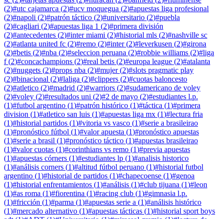
(
2
)
#
utc cajamarca
(
2
)
#
ucv moquegua
(
2
)
#
apuestas liga profesional
(
2
)
#
napoli
(
2
)
#
patrón táctico
(
2
)
#
universitario
(
2
)
#
puebla
(
2
)
#
cagliari
(
2
)
#
apuestas liga 1
(
2
)
#
primera división
(
2
)
#
antecedentes
(
2
)
#
inter miami
(
2
)
#
historial mls
(
2
)
#
nashville sc
(
2
)
#
atlanta united fc
(
2
)
#
remo
(
2
)
#
inter
(
2
)
#
leverkusen
(
2
)
#
girona
(
2
)
#
betis
(
2
)
#
nba
(
2
)
#
seleccion peruana
(
2
)
#
robbie williams
(
2
)
#
liga
f
(
2
)
#
concachampions
(
2
)
#
real betis
(
2
)
#
europa league
(
2
)
#
atalanta
(
2
)
#
nuggets
(
2
)
#
props nba
(
2
)
#
mujer
(
2
)
#
slots pragmatic play
(
2
)
#
binacional
(
2
)
#
laliga
(
2
)
#
clippers
(
2
)
#
cuotas baloncesto
(
2
)
#
atletico
(
2
)
#
madrid
(
2
)
#
warriors
(
2
)
#
sudamericano de voley
(
2
)
#
voley
(
2
)
#
resultados uni
(
2
)
#
2 de mayo
(
2
)
#
estudiantes l.p.
(
1
)
#
futbol argentino
(
1
)
#
patrón histórico
(
1
)
#
táctica
(
1
)
#
primera
division
(
1
)
#
atletico san luis
(
1
)
#
apuestas liga mx
(
1
)
#
lectura fria
(
1
)
#
historial partidos
(
1
)
#
vitoria vs vasco
(
1
)
#
serie a brasileirao
(
1
)
#
pronóstico fútbol
(
1
)
#
valor apuesta
(
1
)
#
pronóstico apuestas
(
1
)
#
serie a brasil
(
1
)
#
pronóstico táctico
(
1
)
#
apuestas brasileirao
(
1
)
#
valor cuotas
(
1
)
#
corinthians vs remo
(
1
)
#
previa apuestas
(
1
)
#
apuestas córners
(
1
)
#
estudiantes lp
(
1
)
#
analisis historico
(
1
)
#
análisis corners
(
1
)
#
altitud fútbol peruano
(
1
)
#
historial futbol
argentino
(
1
)
#
historial de partidos
(
1
)
#
chapecoense
(
1
)
#
genoa
(
1
)
#
historial enfrentamientos
(
1
)
#
análisis
(
1
)
#
club tijuana
(
1
)
#
leon
(
1
)
#
as roma
(
1
)
#
fiorentina
(
1
)
#
racing club
(
1
)
#
gimnasia l.p.
(
1
)
#
fricción
(
1
)
#
parma
(
1
)
#
apuestas serie a
(
1
)
#
análisis histórico
(
1
)
#
mercado alternativo
(
1
)
#
apuestas tácticas
(
1
)
#
historial sport boys