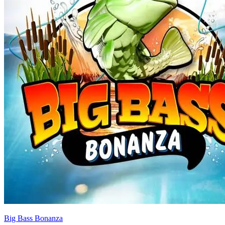
Big Bass Bonanza