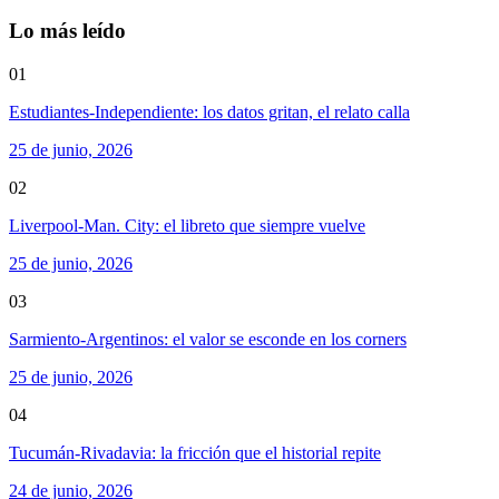
Lo más leído
01
Estudiantes-Independiente: los datos gritan, el relato calla
25 de junio, 2026
02
Liverpool-Man. City: el libreto que siempre vuelve
25 de junio, 2026
03
Sarmiento-Argentinos: el valor se esconde en los corners
25 de junio, 2026
04
Tucumán-Rivadavia: la fricción que el historial repite
24 de junio, 2026