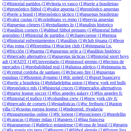
(
1
)
#
historial partidos
(
1
)
#
vitoria vs vasco
(
1
)
#
serie a brasileirao
(
1
)
#
pronóstico fútbol
(
1
)
#
valor apuesta
(
1
)
#
pronóstico apuestas
(
1
)
#
serie a brasil
(
1
)
#
pronóstico táctico
(
1
)
#
apuestas brasileirao
(
1
)
#
valor cuotas
(
1
)
#
corinthians vs remo
(
1
)
#
previa apuestas
(
1
)
#
apuestas córners
(
1
)
#
estudiantes lp
(
1
)
#
analisis historico
(
1
)
#
análisis corners
(
1
)
#
altitud fútbol peruano
(
1
)
#
historial futbol
argentino
(
1
)
#
historial de partidos
(
1
)
#
chapecoense
(
1
)
#
genoa
(
1
)
#
historial enfrentamientos
(
1
)
#
análisis
(
1
)
#
club tijuana
(
1
)
#
leon
(
1
)
#
as roma
(
1
)
#
fiorentina
(
1
)
#
racing club
(
1
)
#
gimnasia l.p.
(
1
)
#
fricción
(
1
)
#
parma
(
1
)
#
apuestas serie a
(
1
)
#
análisis histórico
(
1
)
#
mercado alternativo
(
1
)
#
apuestas tácticas
(
1
)
#
historial sport boys
adt
(
1
)
#
ADT
(
1
)
#
Universitario
(
1
)
#
mirassol gremio
(
1
)
#
lectura de
mercados
(
1
)
#
probabilidad real
(
1
)
#
alianza atletico
(
1
)
#
gimnasia m.
(
1
)
#
central cordoba de santiago
(
1
)
#
chicago fire
(
1
)
#
apuestas
esquinas
(
1
)
#
houston dynamo
(
1
)
#
dc united
(
1
)
#
sport huancayo
(
1
)
#
serie a brasileira
(
1
)
#
philadelphia union
(
1
)
#
new york red bulls
(
1
)
#
pronóstico mls
(
1
)
#
historial cruces
(
1
)
#
mercados alternativos
(
1
)
#
major league soccer
(
1
)
#
los angeles galaxy
(
1
)
#
los angeles fc
(
1
)
#
historial el trafico
(
1
)
#
columbus crew
(
1
)
#
new york city fc
(
1
)
#
mercado de corners
(
1
)
#
estadisticas
(
1
)
#
sc freiburg
(
1
)
#
aston
villa
(
1
)
#
cuotas europa league
(
1
)
#
independ. rivadavia
(
1
)
#
tragamonedas online
(
1
)
#
fc lorient
(
1
)
#
posiciones
(
1
)
#
medellin
(
1
)
#
caracas
(
1
)
#
inter milan
(
1
)
#
angers
(
1
)
#
liga francesa
(
1
)
#
paranaense
(
1
)
#
atletico goianiense
(
1
)
#
copa de brasil
(
1
)
#
granja
(
1
)
#
la granja vip peru
(
1
)
#
bayern
(
1
)
#
fútbol alemán
(
1
)
#
fixture liga