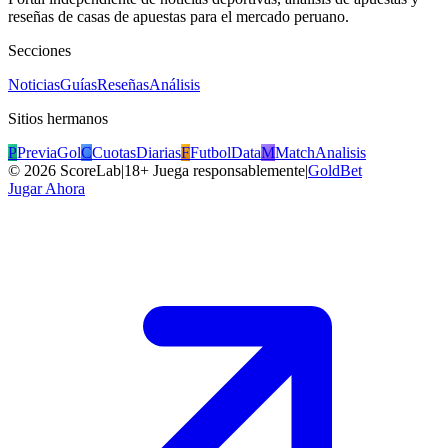
reseñas de casas de apuestas para el mercado peruano.
Secciones
Noticias
Guías
Reseñas
Análisis
Sitios hermanos
P
PreviaGol
C
CuotasDiarias
F
FutbolData
M
MatchAnalisis
©
2026
ScoreLab
|
18+ Juega responsablemente
|
GoldBet
Jugar Ahora