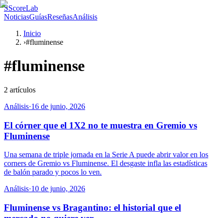
S
ScoreLab
Noticias
Guías
Reseñas
Análisis
Inicio
›
#fluminense
#
fluminense
2
artículos
Análisis
·
16 de junio, 2026
El córner que el 1X2 no te muestra en Gremio vs
Fluminense
Una semana de triple jornada en la Serie A puede abrir valor en los
corners de Gremio vs Fluminense. El desgaste infla las estadísticas
de balón parado y pocos lo ven.
Análisis
·
10 de junio, 2026
Fluminense vs Bragantino: el historial que el