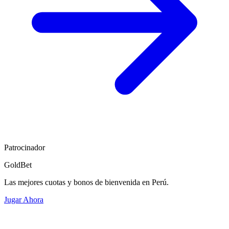
Patrocinador
GoldBet
Las mejores cuotas y bonos de bienvenida en Perú.
Jugar Ahora