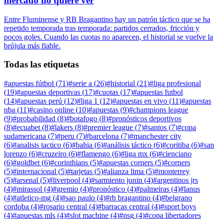
mercado no quiere ver
Entre Fluminense y RB Bragantino hay un patrón táctico que se ha
repetido temporada tras temporada: partidos cerrados, fricción y
pocos goles. Cuando las cuotas no aparecen, el historial se vuelve la
brújula más fiable.
Todas las etiquetas
#
apuestas fútbol
(
71
)
#
serie a
(
26
)
#
historial
(
21
)
#
liga profesional
(
19
)
#
apuestas deportivas
(
17
)
#
cuotas
(
17
)
#
apuestas futbol
(
14
)
#
apuestas perú
(
12
)
#
liga 1
(
12
)
#
apuestas en vivo
(
11
)
#
apuestas
nba
(
11
)
#
casino online
(
10
)
#
apuestas
(
9
)
#
champions league
(
9
)
#
probabilidad
(
8
)
#
botafogo
(
8
)
#
pronósticos deportivos
(
8
)
#
ecuabet
(
8
)
#
lakers
(
8
)
#
premier league
(
7
)
#
santos
(
7
)
#
copa
sudamericana
(
7
)
#
peru
(
7
)
#
barcelona
(
7
)
#
manchester city
(
6
)
#
analisis tactico
(
6
)
#
bahia
(
6
)
#
análisis táctico
(
6
)
#
coritiba
(
6
)
#
san
lorenzo
(
6
)
#
cruzeiro
(
6
)
#
flamengo
(
6
)
#
liga mx
(
6
)
#
cienciano
(
6
)
#
goldbet
(
6
)
#
corinthians
(
5
)
#
apuestas corners
(
5
)
#
corners
(
5
)
#
internacional
(
5
)
#
tarjetas
(
5
)
#
alianza lima
(
5
)
#
monterrey
(
5
)
#
arsenal
(
5
)
#
liverpool
(
4
)
#
sarmiento junin
(
4
)
#
argentinos jrs
(
4
)
#
mirassol
(
4
)
#
gremio
(
4
)
#
pronóstico
(
4
)
#
palmeiras
(
4
)
#
lanus
(
4
)
#
atletico-mg
(
4
)
#
sao paulo
(
4
)
#
rb bragantino
(
4
)
#
belgrano
cordoba
(
4
)
#
rosario central
(
4
)
#
barracas central
(
4
)
#
sport boys
(
4
)
#
apuestas mls
(
4
)
#
slot machine
(
4
)
#
psg
(
4
)
#
copa libertadores