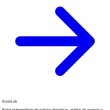
ScoreLab
Portal independiente de noticias deportivas, análisis de apuestas y