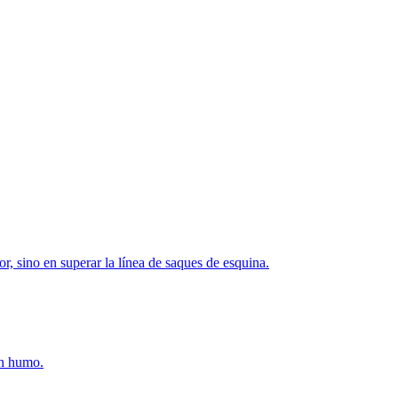
r, sino en superar la línea de saques de esquina.
in humo.