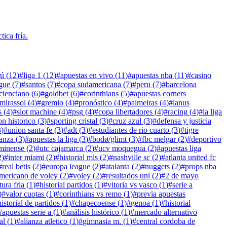
ica fría.
rú
(
12
)
#
liga 1
(
12
)
#
apuestas en vivo
(
11
)
#
apuestas nba
(
11
)
#
casino
ague
(
7
)
#
santos
(
7
)
#
copa sudamericana
(
7
)
#
peru
(
7
)
#
barcelona
cienciano
(
6
)
#
goldbet
(
6
)
#
corinthians
(
5
)
#
apuestas corners
mirassol
(
4
)
#
gremio
(
4
)
#
pronóstico
(
4
)
#
palmeiras
(
4
)
#
lanus
s
(
4
)
#
slot machine
(
4
)
#
psg
(
4
)
#
copa libertadores
(
4
)
#
racing
(
4
)
#
la liga
on historico
(
3
)
#
sporting cristal
(
3
)
#
cruz azul
(
3
)
#
defensa y justicia
3
)
#
union santa fe
(
3
)
#
adt
(
3
)
#
estudiantes de rio cuarto
(
3
)
#
tigre
ianza
(
3
)
#
apuestas la liga
(
3
)
#
bodø/glimt
(
3
)
#
fbc melgar
(
2
)
#
deportivo
minense
(
2
)
#
utc cajamarca
(
2
)
#
ucv moquegua
(
2
)
#
apuestas liga
2
)
#
inter miami
(
2
)
#
historial mls
(
2
)
#
nashville sc
(
2
)
#
atlanta united fc
#
real betis
(
2
)
#
europa league
(
2
)
#
atalanta
(
2
)
#
nuggets
(
2
)
#
props nba
mericano de voley
(
2
)
#
voley
(
2
)
#
resultados uni
(
2
)
#
2 de mayo
tura fria
(
1
)
#
historial partidos
(
1
)
#
vitoria vs vasco
(
1
)
#
serie a
)
#
valor cuotas
(
1
)
#
corinthians vs remo
(
1
)
#
previa apuestas
historial de partidos
(
1
)
#
chapecoense
(
1
)
#
genoa
(
1
)
#
historial
#
apuestas serie a
(
1
)
#
análisis histórico
(
1
)
#
mercado alternativo
al
(
1
)
#
alianza atletico
(
1
)
#
gimnasia m.
(
1
)
#
central cordoba de