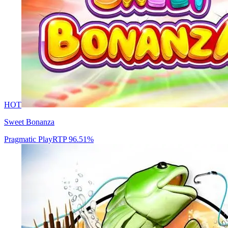
HOT
Sweet Bonanza
Pragmatic Play
RTP
96.51
%