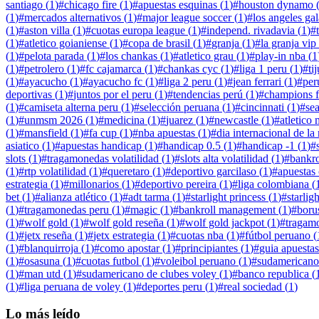
santiago
(
1
)
#
chicago fire
(
1
)
#
apuestas esquinas
(
1
)
#
houston dynamo
(
1
)
#
mercados alternativos
(
1
)
#
major league soccer
(
1
)
#
los angeles ga
(
1
)
#
aston villa
(
1
)
#
cuotas europa league
(
1
)
#
independ. rivadavia
(
1
)
#
(
1
)
#
atletico goianiense
(
1
)
#
copa de brasil
(
1
)
#
granja
(
1
)
#
la granja vip
(
1
)
#
pelota parada
(
1
)
#
los chankas
(
1
)
#
atletico grau
(
1
)
#
play-in nba
(
1
(
1
)
#
petrolero
(
1
)
#
fc cajamarca
(
1
)
#
chankas cyc
(
1
)
#
liga 1 peru
(
1
)
#
ti
(
1
)
#
ayacucho
(
1
)
#
ayacucho fc
(
1
)
#
liga 2 peru
(
1
)
#
jean ferrari
(
1
)
#
per
deportivas
(
1
)
#
juntos por el peru
(
1
)
#
tendencias perú
(
1
)
#
champions 
(
1
)
#
camiseta alterna peru
(
1
)
#
selección peruana
(
1
)
#
cincinnati
(
1
)
#
sea
(
1
)
#
unmsm 2026
(
1
)
#
medicina
(
1
)
#
juarez
(
1
)
#
newcastle
(
1
)
#
atletico 
(
1
)
#
mansfield
(
1
)
#
fa cup
(
1
)
#
nba apuestas
(
1
)
#
dia internacional de la
asiatico
(
1
)
#
apuestas handicap
(
1
)
#
handicap 0.5
(
1
)
#
handicap -1
(
1
)
#
slots
(
1
)
#
tragamonedas volatilidad
(
1
)
#
slots alta volatilidad
(
1
)
#
bankro
(
1
)
#
rtp volatilidad
(
1
)
#
queretaro
(
1
)
#
deportivo garcilaso
(
1
)
#
apuestas
estrategia
(
1
)
#
millonarios
(
1
)
#
deportivo pereira
(
1
)
#
liga colombiana
(
bet
(
1
)
#
alianza atlético
(
1
)
#
adt tarma
(
1
)
#
starlight princess
(
1
)
#
starlig
(
1
)
#
tragamonedas peru
(
1
)
#
magic
(
1
)
#
bankroll management
(
1
)
#
boru
(
1
)
#
wolf gold
(
1
)
#
wolf gold reseña
(
1
)
#
wolf gold jackpot
(
1
)
#
tragam
(
1
)
#
jetx reseña
(
1
)
#
jetx estrategia
(
1
)
#
cuotas nba
(
1
)
#
fútbol peruano
(
(
1
)
#
blanquirroja
(
1
)
#
como apostar
(
1
)
#
principiantes
(
1
)
#
guia apuestas
(
1
)
#
osasuna
(
1
)
#
cuotas futbol
(
1
)
#
voleibol peruano
(
1
)
#
sudamericano
(
1
)
#
man utd
(
1
)
#
sudamericano de clubes voley
(
1
)
#
banco republica
(
(
1
)
#
liga peruana de voley
(
1
)
#
deportes peru
(
1
)
#
real sociedad
(
1
)
Lo más leído