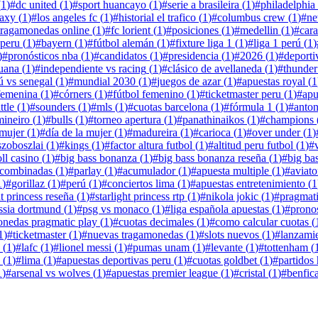
(
1
)
#
dc united
(
1
)
#
sport huancayo
(
1
)
#
serie a brasileira
(
1
)
#
philadelphia
laxy
(
1
)
#
los angeles fc
(
1
)
#
historial el trafico
(
1
)
#
columbus crew
(
1
)
#
ne
tragamonedas online
(
1
)
#
fc lorient
(
1
)
#
posiciones
(
1
)
#
medellin
(
1
)
#
car
 peru
(
1
)
#
bayern
(
1
)
#
fútbol alemán
(
1
)
#
fixture liga 1
(
1
)
#
liga 1 perú
(
1
)
)
#
pronósticos nba
(
1
)
#
candidatos
(
1
)
#
presidencia
(
1
)
#
2026
(
1
)
#
deporti
juana
(
1
)
#
independiente vs racing
(
1
)
#
clásico de avellaneda
(
1
)
#
thunder
ú vs senegal
(
1
)
#
mundial 2030
(
1
)
#
juegos de azar
(
1
)
#
apuestas royal
(
1
femenina
(
1
)
#
córners
(
1
)
#
fútbol femenino
(
1
)
#
ticketmaster peru
(
1
)
#
apu
ttle
(
1
)
#
sounders
(
1
)
#
mls
(
1
)
#
cuotas barcelona
(
1
)
#
fórmula 1
(
1
)
#
anton
mineiro
(
1
)
#
bulls
(
1
)
#
torneo apertura
(
1
)
#
panathinaikos
(
1
)
#
champions
 mujer
(
1
)
#
día de la mujer
(
1
)
#
madureira
(
1
)
#
carioca
(
1
)
#
over under
(
1
)
szoboszlai
(
1
)
#
kings
(
1
)
#
factor altura futbol
(
1
)
#
altitud peru futbol
(
1
)
#
ll casino
(
1
)
#
big bass bonanza
(
1
)
#
big bass bonanza reseña
(
1
)
#
big ba
 combinadas
(
1
)
#
parlay
(
1
)
#
acumulador
(
1
)
#
apuesta multiple
(
1
)
#
aviato
1
)
#
gorillaz
(
1
)
#
perú
(
1
)
#
conciertos lima
(
1
)
#
apuestas entretenimiento
(
1
ht princess reseña
(
1
)
#
starlight princess rtp
(
1
)
#
nikola jokic
(
1
)
#
pragmati
ssia dortmund
(
1
)
#
psg vs monaco
(
1
)
#
liga española apuestas
(
1
)
#
pronos
onedas pragmatic play
(
1
)
#
cuotas decimales
(
1
)
#
como calcular cuotas
(
1
)
#
ticketmaster
(
1
)
#
nuevas tragamonedas
(
1
)
#
slots nuevos
(
1
)
#
lanzamie
(
1
)
#
lafc
(
1
)
#
lionel messi
(
1
)
#
pumas unam
(
1
)
#
levante
(
1
)
#
tottenham
(
(
1
)
#
lima
(
1
)
#
apuestas deportivas peru
(
1
)
#
cuotas goldbet
(
1
)
#
partidos
1
)
#
arsenal vs wolves
(
1
)
#
apuestas premier league
(
1
)
#
cristal
(
1
)
#
benfic