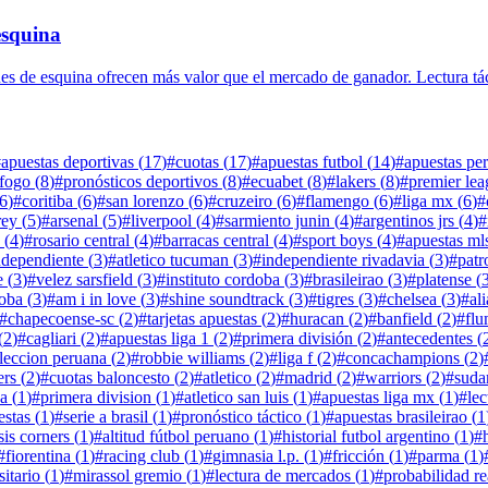
esquina
es de esquina ofrecen más valor que el mercado de ganador. Lectura táct
#
apuestas deportivas
(
17
)
#
cuotas
(
17
)
#
apuestas futbol
(
14
)
#
apuestas pe
fogo
(
8
)
#
pronósticos deportivos
(
8
)
#
ecuabet
(
8
)
#
lakers
(
8
)
#
premier le
6
)
#
coritiba
(
6
)
#
san lorenzo
(
6
)
#
cruzeiro
(
6
)
#
flamengo
(
6
)
#
liga mx
(
6
)
#
rey
(
5
)
#
arsenal
(
5
)
#
liverpool
(
4
)
#
sarmiento junin
(
4
)
#
argentinos jrs
(
4
)
#
(
4
)
#
rosario central
(
4
)
#
barracas central
(
4
)
#
sport boys
(
4
)
#
apuestas ml
ndependiente
(
3
)
#
atletico tucuman
(
3
)
#
independiente rivadavia
(
3
)
#
patr
e
(
3
)
#
velez sarsfield
(
3
)
#
instituto cordoba
(
3
)
#
brasileirao
(
3
)
#
platense
(
doba
(
3
)
#
am i in love
(
3
)
#
shine soundtrack
(
3
)
#
tigres
(
3
)
#
chelsea
(
3
)
#
al
#
chapecoense-sc
(
2
)
#
tarjetas apuestas
(
2
)
#
huracan
(
2
)
#
banfield
(
2
)
#
flu
(
2
)
#
cagliari
(
2
)
#
apuestas liga 1
(
2
)
#
primera división
(
2
)
#
antecedentes
(
leccion peruana
(
2
)
#
robbie williams
(
2
)
#
liga f
(
2
)
#
concachampions
(
2
)
ers
(
2
)
#
cuotas baloncesto
(
2
)
#
atletico
(
2
)
#
madrid
(
2
)
#
warriors
(
2
)
#
suda
ca
(
1
)
#
primera division
(
1
)
#
atletico san luis
(
1
)
#
apuestas liga mx
(
1
)
#
lec
estas
(
1
)
#
serie a brasil
(
1
)
#
pronóstico táctico
(
1
)
#
apuestas brasileirao
(
1
sis corners
(
1
)
#
altitud fútbol peruano
(
1
)
#
historial futbol argentino
(
1
)
#
#
fiorentina
(
1
)
#
racing club
(
1
)
#
gimnasia l.p.
(
1
)
#
fricción
(
1
)
#
parma
(
1
)
itario
(
1
)
#
mirassol gremio
(
1
)
#
lectura de mercados
(
1
)
#
probabilidad re