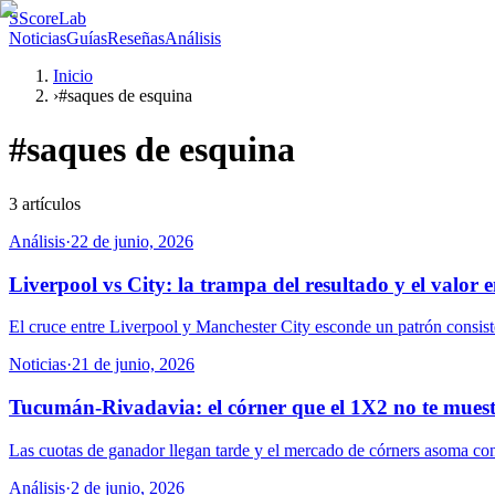
S
ScoreLab
Noticias
Guías
Reseñas
Análisis
Inicio
›
#saques de esquina
#
saques de esquina
3
artículos
Análisis
·
22 de junio, 2026
Liverpool vs City: la trampa del resultado y el valor e
El cruce entre Liverpool y Manchester City esconde un patrón consiste
Noticias
·
21 de junio, 2026
Tucumán-Rivadavia: el córner que el 1X2 no te mues
Las cuotas de ganador llegan tarde y el mercado de córners asoma con 
Análisis
·
2 de junio, 2026