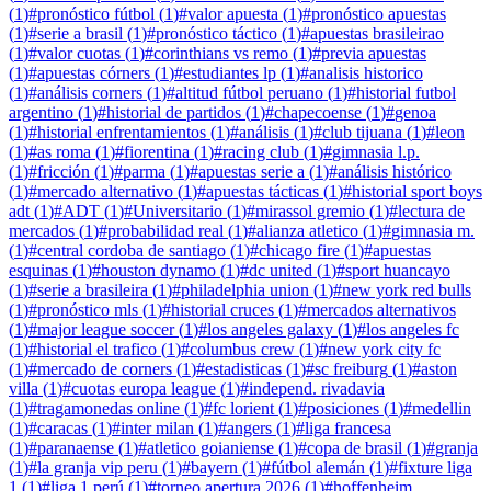
(
1
)
#
pronóstico fútbol
(
1
)
#
valor apuesta
(
1
)
#
pronóstico apuestas
(
1
)
#
serie a brasil
(
1
)
#
pronóstico táctico
(
1
)
#
apuestas brasileirao
(
1
)
#
valor cuotas
(
1
)
#
corinthians vs remo
(
1
)
#
previa apuestas
(
1
)
#
apuestas córners
(
1
)
#
estudiantes lp
(
1
)
#
analisis historico
(
1
)
#
análisis corners
(
1
)
#
altitud fútbol peruano
(
1
)
#
historial futbol
argentino
(
1
)
#
historial de partidos
(
1
)
#
chapecoense
(
1
)
#
genoa
(
1
)
#
historial enfrentamientos
(
1
)
#
análisis
(
1
)
#
club tijuana
(
1
)
#
leon
(
1
)
#
as roma
(
1
)
#
fiorentina
(
1
)
#
racing club
(
1
)
#
gimnasia l.p.
(
1
)
#
fricción
(
1
)
#
parma
(
1
)
#
apuestas serie a
(
1
)
#
análisis histórico
(
1
)
#
mercado alternativo
(
1
)
#
apuestas tácticas
(
1
)
#
historial sport boys
adt
(
1
)
#
ADT
(
1
)
#
Universitario
(
1
)
#
mirassol gremio
(
1
)
#
lectura de
mercados
(
1
)
#
probabilidad real
(
1
)
#
alianza atletico
(
1
)
#
gimnasia m.
(
1
)
#
central cordoba de santiago
(
1
)
#
chicago fire
(
1
)
#
apuestas
esquinas
(
1
)
#
houston dynamo
(
1
)
#
dc united
(
1
)
#
sport huancayo
(
1
)
#
serie a brasileira
(
1
)
#
philadelphia union
(
1
)
#
new york red bulls
(
1
)
#
pronóstico mls
(
1
)
#
historial cruces
(
1
)
#
mercados alternativos
(
1
)
#
major league soccer
(
1
)
#
los angeles galaxy
(
1
)
#
los angeles fc
(
1
)
#
historial el trafico
(
1
)
#
columbus crew
(
1
)
#
new york city fc
(
1
)
#
mercado de corners
(
1
)
#
estadisticas
(
1
)
#
sc freiburg
(
1
)
#
aston
villa
(
1
)
#
cuotas europa league
(
1
)
#
independ. rivadavia
(
1
)
#
tragamonedas online
(
1
)
#
fc lorient
(
1
)
#
posiciones
(
1
)
#
medellin
(
1
)
#
caracas
(
1
)
#
inter milan
(
1
)
#
angers
(
1
)
#
liga francesa
(
1
)
#
paranaense
(
1
)
#
atletico goianiense
(
1
)
#
copa de brasil
(
1
)
#
granja
(
1
)
#
la granja vip peru
(
1
)
#
bayern
(
1
)
#
fútbol alemán
(
1
)
#
fixture liga
1
(
1
)
#
liga 1 perú
(
1
)
#
torneo apertura 2026
(
1
)
#
hoffenheim