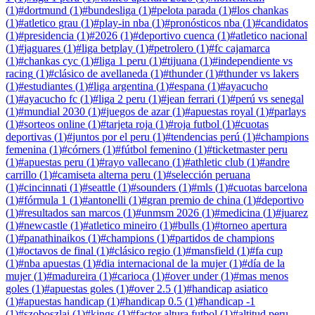
(
1
)
#
dortmund
(
1
)
#
bundesliga
(
1
)
#
pelota parada
(
1
)
#
los chankas
(
1
)
#
atletico grau
(
1
)
#
play-in nba
(
1
)
#
pronósticos nba
(
1
)
#
candidatos
(
1
)
#
presidencia
(
1
)
#
2026
(
1
)
#
deportivo cuenca
(
1
)
#
atletico nacional
(
1
)
#
jaguares
(
1
)
#
liga betplay
(
1
)
#
petrolero
(
1
)
#
fc cajamarca
(
1
)
#
chankas cyc
(
1
)
#
liga 1 peru
(
1
)
#
tijuana
(
1
)
#
independiente vs
racing
(
1
)
#
clásico de avellaneda
(
1
)
#
thunder
(
1
)
#
thunder vs lakers
(
1
)
#
estudiantes
(
1
)
#
liga argentina
(
1
)
#
espana
(
1
)
#
ayacucho
(
1
)
#
ayacucho fc
(
1
)
#
liga 2 peru
(
1
)
#
jean ferrari
(
1
)
#
perú vs senegal
(
1
)
#
mundial 2030
(
1
)
#
juegos de azar
(
1
)
#
apuestas royal
(
1
)
#
parlays
(
1
)
#
sorteos online
(
1
)
#
tarjeta roja
(
1
)
#
roja futbol
(
1
)
#
cuotas
deportivas
(
1
)
#
juntos por el peru
(
1
)
#
tendencias perú
(
1
)
#
champions
femenina
(
1
)
#
córners
(
1
)
#
fútbol femenino
(
1
)
#
ticketmaster peru
(
1
)
#
apuestas peru
(
1
)
#
rayo vallecano
(
1
)
#
athletic club
(
1
)
#
andre
carrillo
(
1
)
#
camiseta alterna peru
(
1
)
#
selección peruana
(
1
)
#
cincinnati
(
1
)
#
seattle
(
1
)
#
sounders
(
1
)
#
mls
(
1
)
#
cuotas barcelona
(
1
)
#
fórmula 1
(
1
)
#
antonelli
(
1
)
#
gran premio de china
(
1
)
#
deportivo
(
1
)
#
resultados san marcos
(
1
)
#
unmsm 2026
(
1
)
#
medicina
(
1
)
#
juarez
(
1
)
#
newcastle
(
1
)
#
atletico mineiro
(
1
)
#
bulls
(
1
)
#
torneo apertura
(
1
)
#
panathinaikos
(
1
)
#
champions
(
1
)
#
partidos de champions
(
1
)
#
octavos de final
(
1
)
#
clásico regio
(
1
)
#
mansfield
(
1
)
#
fa cup
(
1
)
#
nba apuestas
(
1
)
#
dia internacional de la mujer
(
1
)
#
día de la
mujer
(
1
)
#
madureira
(
1
)
#
carioca
(
1
)
#
over under
(
1
)
#
mas menos
goles
(
1
)
#
apuestas goles
(
1
)
#
over 2.5
(
1
)
#
handicap asiatico
(
1
)
#
apuestas handicap
(
1
)
#
handicap 0.5
(
1
)
#
handicap -1
(
1
)
#
szoboszlai
(
1
)
#
kings
(
1
)
#
factor altura futbol
(
1
)
#
altitud peru