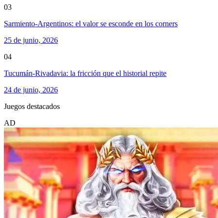
03
Sarmiento-Argentinos: el valor se esconde en los corners
25 de junio, 2026
04
Tucumán-Rivadavia: la fricción que el historial repite
24 de junio, 2026
Juegos destacados
AD