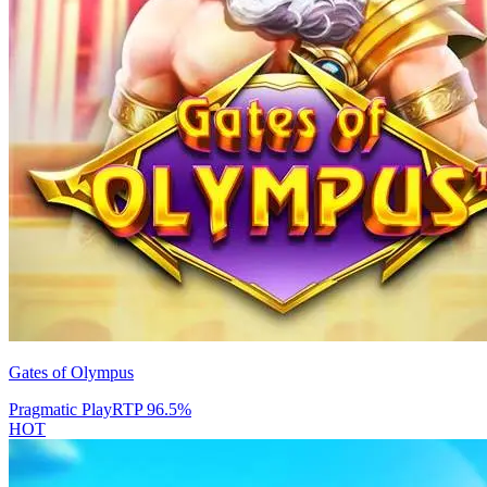
Gates of Olympus
Pragmatic Play
RTP
96.5
%
HOT