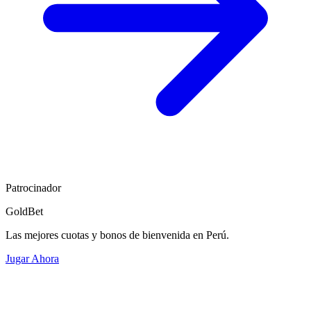
Patrocinador
GoldBet
Las mejores cuotas y bonos de bienvenida en Perú.
Jugar Ahora