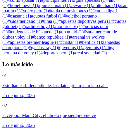
(
1
)
#
como apostar
(
1
)
#
principiantes
(
1
)
#
guia apuestas
(
1
)
#
lafc
(
1
)
#
lionel messi
(
1
)
#
pumas unam
(
1
)
#
levante
(
1
)
#
tottenham
(
1
)
#
san
martin
(
1
)
#
voley peru
(
1
)
#
tabla de posiciones
(
1
)
#
cuotas liga 1
(
1
)
#
osasuna
(
1
)
#
cuotas futbol
(
1
)
#
voleibol peruano
(
1
)
#
sudamericano
(
1
)
#
lima
(
1
)
#
apuestas deportivas peru
(
1
)
#
cuotas
goldbet
(
1
)
#
partidos hoy
(
1
)
#
horarios tv
(
1
)
#
noticias perú
(
1
)
#
tendencias de búsqueda
(
1
)
#
man utd
(
1
)
#
sudamericano de
clubes voley
(
1
)
#
banco republica
(
1
)
#
arsenal vs wolves
(
1
)
#
apuestas premier league
(
1
)
#
cristal
(
1
)
#
benfica
(
1
)
#
apuestas
champions
(
1
)
#
galatasaray
(
1
)
#
juventus
(
1
)
#
geminis
(
1
)
#
liga
peruana de voley
(
1
)
#
deportes peru
(
1
)
#
real sociedad
(
1
)
Lo más leído
01
Estudiantes-Independiente: los datos gritan, el relato calla
25 de junio, 2026
02
Liverpool-Man. City: el libreto que siempre vuelve
25 de junio, 2026