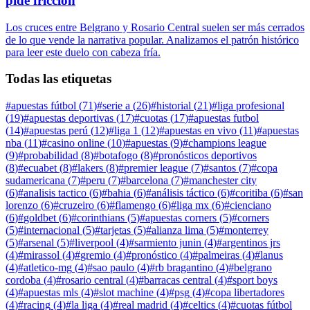
pide fricción
Los cruces entre Belgrano y Rosario Central suelen ser más cerrados
de lo que vende la narrativa popular. Analizamos el patrón histórico
para leer este duelo con cabeza fría.
Todas las etiquetas
#
apuestas fútbol
(
71
)
#
serie a
(
26
)
#
historial
(
21
)
#
liga profesional
(
19
)
#
apuestas deportivas
(
17
)
#
cuotas
(
17
)
#
apuestas futbol
(
14
)
#
apuestas perú
(
12
)
#
liga 1
(
12
)
#
apuestas en vivo
(
11
)
#
apuestas
nba
(
11
)
#
casino online
(
10
)
#
apuestas
(
9
)
#
champions league
(
9
)
#
probabilidad
(
8
)
#
botafogo
(
8
)
#
pronósticos deportivos
(
8
)
#
ecuabet
(
8
)
#
lakers
(
8
)
#
premier league
(
7
)
#
santos
(
7
)
#
copa
sudamericana
(
7
)
#
peru
(
7
)
#
barcelona
(
7
)
#
manchester city
(
6
)
#
analisis tactico
(
6
)
#
bahia
(
6
)
#
análisis táctico
(
6
)
#
coritiba
(
6
)
#
san
lorenzo
(
6
)
#
cruzeiro
(
6
)
#
flamengo
(
6
)
#
liga mx
(
6
)
#
cienciano
(
6
)
#
goldbet
(
6
)
#
corinthians
(
5
)
#
apuestas corners
(
5
)
#
corners
(
5
)
#
internacional
(
5
)
#
tarjetas
(
5
)
#
alianza lima
(
5
)
#
monterrey
(
5
)
#
arsenal
(
5
)
#
liverpool
(
4
)
#
sarmiento junin
(
4
)
#
argentinos jrs
(
4
)
#
mirassol
(
4
)
#
gremio
(
4
)
#
pronóstico
(
4
)
#
palmeiras
(
4
)
#
lanus
(
4
)
#
atletico-mg
(
4
)
#
sao paulo
(
4
)
#
rb bragantino
(
4
)
#
belgrano
cordoba
(
4
)
#
rosario central
(
4
)
#
barracas central
(
4
)
#
sport boys
(
4
)
#
apuestas mls
(
4
)
#
slot machine
(
4
)
#
psg
(
4
)
#
copa libertadores
(
4
)
#
racing
(
4
)
#
la liga
(
4
)
#
real madrid
(
4
)
#
celtics
(
4
)
#
cuotas fútbol