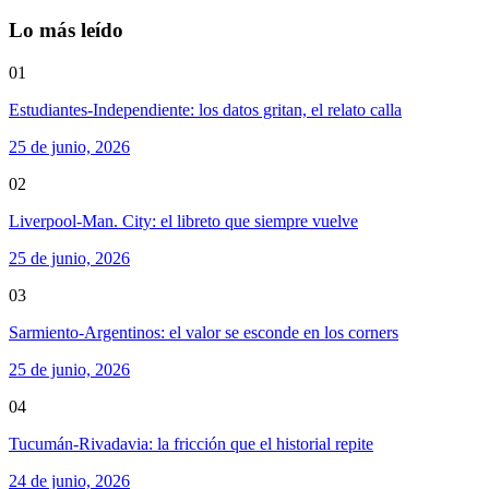
Lo más leído
01
Estudiantes-Independiente: los datos gritan, el relato calla
25 de junio, 2026
02
Liverpool-Man. City: el libreto que siempre vuelve
25 de junio, 2026
03
Sarmiento-Argentinos: el valor se esconde en los corners
25 de junio, 2026
04
Tucumán-Rivadavia: la fricción que el historial repite
24 de junio, 2026