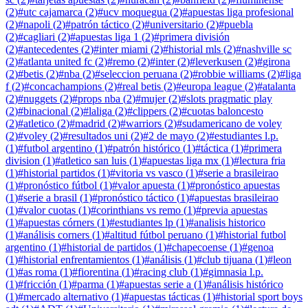
(
2
)
#
utc cajamarca
(
2
)
#
ucv moquegua
(
2
)
#
apuestas liga profesional
(
2
)
#
napoli
(
2
)
#
patrón táctico
(
2
)
#
universitario
(
2
)
#
puebla
(
2
)
#
cagliari
(
2
)
#
apuestas liga 1
(
2
)
#
primera división
(
2
)
#
antecedentes
(
2
)
#
inter miami
(
2
)
#
historial mls
(
2
)
#
nashville sc
(
2
)
#
atlanta united fc
(
2
)
#
remo
(
2
)
#
inter
(
2
)
#
leverkusen
(
2
)
#
girona
(
2
)
#
betis
(
2
)
#
nba
(
2
)
#
seleccion peruana
(
2
)
#
robbie williams
(
2
)
#
liga
f
(
2
)
#
concachampions
(
2
)
#
real betis
(
2
)
#
europa league
(
2
)
#
atalanta
(
2
)
#
nuggets
(
2
)
#
props nba
(
2
)
#
mujer
(
2
)
#
slots pragmatic play
(
2
)
#
binacional
(
2
)
#
laliga
(
2
)
#
clippers
(
2
)
#
cuotas baloncesto
(
2
)
#
atletico
(
2
)
#
madrid
(
2
)
#
warriors
(
2
)
#
sudamericano de voley
(
2
)
#
voley
(
2
)
#
resultados uni
(
2
)
#
2 de mayo
(
2
)
#
estudiantes l.p.
(
1
)
#
futbol argentino
(
1
)
#
patrón histórico
(
1
)
#
táctica
(
1
)
#
primera
division
(
1
)
#
atletico san luis
(
1
)
#
apuestas liga mx
(
1
)
#
lectura fria
(
1
)
#
historial partidos
(
1
)
#
vitoria vs vasco
(
1
)
#
serie a brasileirao
(
1
)
#
pronóstico fútbol
(
1
)
#
valor apuesta
(
1
)
#
pronóstico apuestas
(
1
)
#
serie a brasil
(
1
)
#
pronóstico táctico
(
1
)
#
apuestas brasileirao
(
1
)
#
valor cuotas
(
1
)
#
corinthians vs remo
(
1
)
#
previa apuestas
(
1
)
#
apuestas córners
(
1
)
#
estudiantes lp
(
1
)
#
analisis historico
(
1
)
#
análisis corners
(
1
)
#
altitud fútbol peruano
(
1
)
#
historial futbol
argentino
(
1
)
#
historial de partidos
(
1
)
#
chapecoense
(
1
)
#
genoa
(
1
)
#
historial enfrentamientos
(
1
)
#
análisis
(
1
)
#
club tijuana
(
1
)
#
leon
(
1
)
#
as roma
(
1
)
#
fiorentina
(
1
)
#
racing club
(
1
)
#
gimnasia l.p.
(
1
)
#
fricción
(
1
)
#
parma
(
1
)
#
apuestas serie a
(
1
)
#
análisis histórico
(
1
)
#
mercado alternativo
(
1
)
#
apuestas tácticas
(
1
)
#
historial sport boys