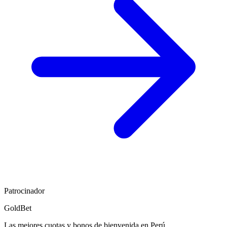
Patrocinador
GoldBet
Las mejores cuotas y bonos de bienvenida en Perú.