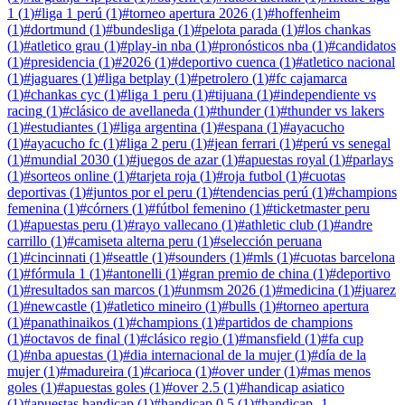
1
(
1
)
#
liga 1 perú
(
1
)
#
torneo apertura 2026
(
1
)
#
hoffenheim
(
1
)
#
dortmund
(
1
)
#
bundesliga
(
1
)
#
pelota parada
(
1
)
#
los chankas
(
1
)
#
atletico grau
(
1
)
#
play-in nba
(
1
)
#
pronósticos nba
(
1
)
#
candidatos
(
1
)
#
presidencia
(
1
)
#
2026
(
1
)
#
deportivo cuenca
(
1
)
#
atletico nacional
(
1
)
#
jaguares
(
1
)
#
liga betplay
(
1
)
#
petrolero
(
1
)
#
fc cajamarca
(
1
)
#
chankas cyc
(
1
)
#
liga 1 peru
(
1
)
#
tijuana
(
1
)
#
independiente vs
racing
(
1
)
#
clásico de avellaneda
(
1
)
#
thunder
(
1
)
#
thunder vs lakers
(
1
)
#
estudiantes
(
1
)
#
liga argentina
(
1
)
#
espana
(
1
)
#
ayacucho
(
1
)
#
ayacucho fc
(
1
)
#
liga 2 peru
(
1
)
#
jean ferrari
(
1
)
#
perú vs senegal
(
1
)
#
mundial 2030
(
1
)
#
juegos de azar
(
1
)
#
apuestas royal
(
1
)
#
parlays
(
1
)
#
sorteos online
(
1
)
#
tarjeta roja
(
1
)
#
roja futbol
(
1
)
#
cuotas
deportivas
(
1
)
#
juntos por el peru
(
1
)
#
tendencias perú
(
1
)
#
champions
femenina
(
1
)
#
córners
(
1
)
#
fútbol femenino
(
1
)
#
ticketmaster peru
(
1
)
#
apuestas peru
(
1
)
#
rayo vallecano
(
1
)
#
athletic club
(
1
)
#
andre
carrillo
(
1
)
#
camiseta alterna peru
(
1
)
#
selección peruana
(
1
)
#
cincinnati
(
1
)
#
seattle
(
1
)
#
sounders
(
1
)
#
mls
(
1
)
#
cuotas barcelona
(
1
)
#
fórmula 1
(
1
)
#
antonelli
(
1
)
#
gran premio de china
(
1
)
#
deportivo
(
1
)
#
resultados san marcos
(
1
)
#
unmsm 2026
(
1
)
#
medicina
(
1
)
#
juarez
(
1
)
#
newcastle
(
1
)
#
atletico mineiro
(
1
)
#
bulls
(
1
)
#
torneo apertura
(
1
)
#
panathinaikos
(
1
)
#
champions
(
1
)
#
partidos de champions
(
1
)
#
octavos de final
(
1
)
#
clásico regio
(
1
)
#
mansfield
(
1
)
#
fa cup
(
1
)
#
nba apuestas
(
1
)
#
dia internacional de la mujer
(
1
)
#
día de la
mujer
(
1
)
#
madureira
(
1
)
#
carioca
(
1
)
#
over under
(
1
)
#
mas menos
goles
(
1
)
#
apuestas goles
(
1
)
#
over 2.5
(
1
)
#
handicap asiatico
(
1
)
#
apuestas handicap
(
1
)
#
handicap 0.5
(
1
)
#
handicap -1