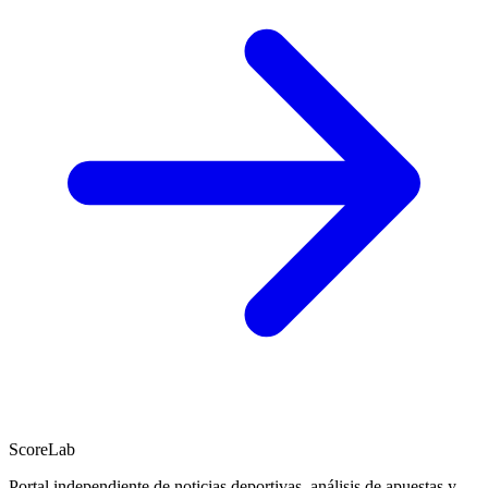
ScoreLab
Portal independiente de noticias deportivas, análisis de apuestas y