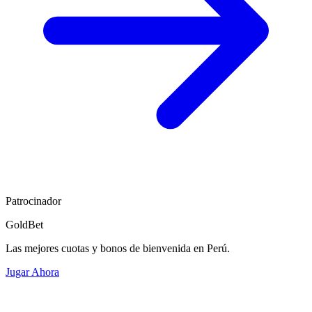
Patrocinador
GoldBet
Las mejores cuotas y bonos de bienvenida en Perú.
Jugar Ahora