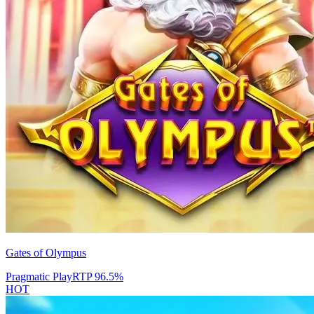
Gates of Olympus
Pragmatic Play
RTP
96.5
%
HOT