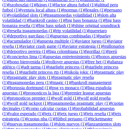
(
1
)
#
szoboszlai
(
1
)
#
kings
(
1
)
#
factor altura futbol
(
1
)
#
altitud peru
futbol
(
1
)
#
ventaja local altura
(
1
)
#
normas
(
1
)
#
legales
(
1
)
#
peruano
(
1
)
#
volatilidad slots
(
1
)
#
tragamonedas volatilidad
(
1
)
#
slots alta
volatilidad
(
1
)
#
bankroll casino
(
1
)
#
big bass bonanza
(
1
)
#
big bass
bonanza reseña
(
1
)
#
big bass splash
(
1
)
#
shine original soundtrack
(
1
)
#
reseña tragamonedas
(
1
)
#
rtp volatilidad
(
1
)
#
queretaro
(
1
)
#
deportivo garcilaso
(
1
)
#
apuestas combinadas
(
1
)
#
parlay
(
1
)
#
acumulador
(
1
)
#
apuesta multiple
(
1
)
#
aviator juego
(
1
)
#
aviator
reseña
(
1
)
#
aviator crash game
(
1
)
#
aviator estrategia
(
1
)
#
millonarios
(
1
)
#
deportivo pereira
(
1
)
#
liga colombiana
(
1
)
#
gorillaz
(
1
)
#
perú
(
1
)
#
conciertos lima
(
1
)
#
apuestas entretenimiento
(
1
)
#
bonos apuestas
(
1
)
#
bono bienvenida
(
1
)
#
rollover apuestas
(
1
)
#
free bet
(
1
)
#
alianza
atlético
(
1
)
#
adt tarma
(
1
)
#
starlight princess
(
1
)
#
starlight princess
reseña
(
1
)
#
starlight princess rtp
(
1
)
#
nikola jokic
(
1
)
#
pragmatic play
(
1
)
#
pragmatic play slots
(
1
)
#
pragmatic play reseña
(
1
)
#
tragamonedas peru
(
1
)
#
magic
(
1
)
#
bankroll management
(
1
)
#
borussia dortmund
(
1
)
#
psg vs monaco
(
1
)
#
liga española
apuestas
(
1
)
#
pronosticos la liga
(
1
)
#
premier league apuestas
(
1
)
#
pronosticos premier
(
1
)
#
wolf gold
(
1
)
#
wolf gold reseña
(
1
)
#
wolf gold jackpot
(
1
)
#
tragamonedas pragmatic play
(
1
)
#
cuotas
decimales
(
1
)
#
como calcular cuotas
(
1
)
#
probabilidad apuestas
(
1
)
#
valor esperado
(
1
)
#
jetx
(
1
)
#
jetx juego
(
1
)
#
jetx reseña
(
1
)
#
jetx
estrategia
(
1
)
#
cuotas nba
(
1
)
#
fútbol peruano
(
1
)
#
ticketmaster
(
1
)
#
nuevas tragamonedas
(
1
)
#
slots nuevos
(
1
)
#
lanzamientos slots