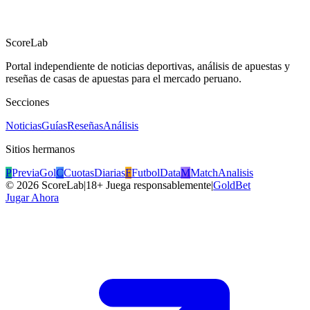
ScoreLab
Portal independiente de noticias deportivas, análisis de apuestas y
reseñas de casas de apuestas para el mercado peruano.
Secciones
Noticias
Guías
Reseñas
Análisis
Sitios hermanos
P
PreviaGol
C
CuotasDiarias
F
FutbolData
M
MatchAnalisis
©
2026
ScoreLab
|
18+ Juega responsablemente
|
GoldBet
Jugar Ahora