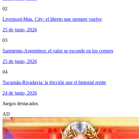
02
Liverpool-Man. City: el libreto que siempre vuelve
25 de junio, 2026
03
Sarmiento-Argentinos: el valor se esconde en los corners
25 de junio, 2026
04
Tucumán-Rivadavia: la fricción que el historial repite
24 de junio, 2026
Juegos destacados
AD