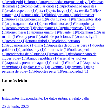
(
1
)
#
wolf gold jackpot
(
1
)
#
tragamonedas pragmatic play
(
1
)
#
cuotas
decimales
(
1
)
#
como calcular cuotas
(
1
)
#
probabilidad apuestas
(
1
)
#
valor esperado
(
1
)
#
jetx
(
1
)
#
jetx juego
(
1
)
#
jetx reseña
(
1
)
#
jetx
estrategia
(
1
)
#
cuotas nba
(
1
)
#
fútbol peruano
(
1
)
#
ticketmaster
(
1
)
#
nuevas tragamonedas
(
1
)
#
slots nuevos
(
1
)
#
lanzamientos slots
(
1
)
#
rtp tragamonedas
(
1
)
#
peru eliminatorias
(
1
)
#
blanquirroja
(
1
)
#
como apostar
(
1
)
#
principiantes
(
1
)
#
guia apuestas
(
1
)
#
lafc
(
1
)
#
lionel messi
(
1
)
#
pumas unam
(
1
)
#
levante
(
1
)
#
tottenham
(
1
)
#
san
martin
(
1
)
#
voley peru
(
1
)
#
tabla de posiciones
(
1
)
#
cuotas liga 1
(
1
)
#
osasuna
(
1
)
#
cuotas futbol
(
1
)
#
voleibol peruano
(
1
)
#
sudamericano
(
1
)
#
lima
(
1
)
#
apuestas deportivas peru
(
1
)
#
cuotas
goldbet
(
1
)
#
partidos hoy
(
1
)
#
horarios tv
(
1
)
#
noticias perú
(
1
)
#
tendencias de búsqueda
(
1
)
#
man utd
(
1
)
#
sudamericano de
clubes voley
(
1
)
#
banco republica
(
1
)
#
arsenal vs wolves
(
1
)
#
apuestas premier league
(
1
)
#
cristal
(
1
)
#
benfica
(
1
)
#
apuestas
champions
(
1
)
#
galatasaray
(
1
)
#
juventus
(
1
)
#
geminis
(
1
)
#
liga
peruana de voley
(
1
)
#
deportes peru
(
1
)
#
real sociedad
(
1
)
Lo más leído
01
Estudiantes-Independiente: los datos gritan, el relato calla
25 de junio, 2026