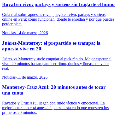
Royal en vivo: parlays y sorteos sin tragarte el humo
Guía real sobre apuestas royal, juego en vivo, parlays y sorteos
online en Perú: cómo funcionan, dónde te enredan y por qué puedes
perder plata.
Noticias
·
14 de marzo, 2026
Juárez-Monterrey: el prepartido es trampa; la
apuesta vive en 20'
Juárez vs Monterrey suele empujar al pick rápido. Mejor esperar el
vivo: 20 minutos bastan para leer ritmo, duelos y líneas con valor
real.
Noticias
·
11 de marzo, 2026
Monterrey-Cruz Azul: 20 minutos antes de tocar
una cuota
Rayados y Cruz Azul llegan con ruido táctico y emocional. La
mejor lectura no está antes del pitazo: está en lo que muestren los
primeros 20 minutos.