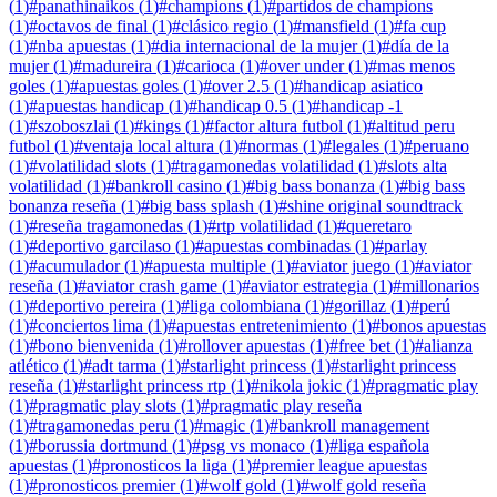
(
1
)
#
panathinaikos
(
1
)
#
champions
(
1
)
#
partidos de champions
(
1
)
#
octavos de final
(
1
)
#
clásico regio
(
1
)
#
mansfield
(
1
)
#
fa cup
(
1
)
#
nba apuestas
(
1
)
#
dia internacional de la mujer
(
1
)
#
día de la
mujer
(
1
)
#
madureira
(
1
)
#
carioca
(
1
)
#
over under
(
1
)
#
mas menos
goles
(
1
)
#
apuestas goles
(
1
)
#
over 2.5
(
1
)
#
handicap asiatico
(
1
)
#
apuestas handicap
(
1
)
#
handicap 0.5
(
1
)
#
handicap -1
(
1
)
#
szoboszlai
(
1
)
#
kings
(
1
)
#
factor altura futbol
(
1
)
#
altitud peru
futbol
(
1
)
#
ventaja local altura
(
1
)
#
normas
(
1
)
#
legales
(
1
)
#
peruano
(
1
)
#
volatilidad slots
(
1
)
#
tragamonedas volatilidad
(
1
)
#
slots alta
volatilidad
(
1
)
#
bankroll casino
(
1
)
#
big bass bonanza
(
1
)
#
big bass
bonanza reseña
(
1
)
#
big bass splash
(
1
)
#
shine original soundtrack
(
1
)
#
reseña tragamonedas
(
1
)
#
rtp volatilidad
(
1
)
#
queretaro
(
1
)
#
deportivo garcilaso
(
1
)
#
apuestas combinadas
(
1
)
#
parlay
(
1
)
#
acumulador
(
1
)
#
apuesta multiple
(
1
)
#
aviator juego
(
1
)
#
aviator
reseña
(
1
)
#
aviator crash game
(
1
)
#
aviator estrategia
(
1
)
#
millonarios
(
1
)
#
deportivo pereira
(
1
)
#
liga colombiana
(
1
)
#
gorillaz
(
1
)
#
perú
(
1
)
#
conciertos lima
(
1
)
#
apuestas entretenimiento
(
1
)
#
bonos apuestas
(
1
)
#
bono bienvenida
(
1
)
#
rollover apuestas
(
1
)
#
free bet
(
1
)
#
alianza
atlético
(
1
)
#
adt tarma
(
1
)
#
starlight princess
(
1
)
#
starlight princess
reseña
(
1
)
#
starlight princess rtp
(
1
)
#
nikola jokic
(
1
)
#
pragmatic play
(
1
)
#
pragmatic play slots
(
1
)
#
pragmatic play reseña
(
1
)
#
tragamonedas peru
(
1
)
#
magic
(
1
)
#
bankroll management
(
1
)
#
borussia dortmund
(
1
)
#
psg vs monaco
(
1
)
#
liga española
apuestas
(
1
)
#
pronosticos la liga
(
1
)
#
premier league apuestas
(
1
)
#
pronosticos premier
(
1
)
#
wolf gold
(
1
)
#
wolf gold reseña