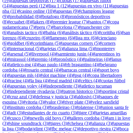
(
19
)
#
apuestas deportivas
(
17
)
#
cuotas
(
17
)
#
apuestas futbol
(
14
)
#
apuestas perú
(
12
)
#
liga 1
(
12
)
#
apuestas en vivo
(
11
)
#
apuestas
nba
(
11
)
#
casino online
(
10
)
#
apuestas
(
9
)
#
champions league
(
9
)
#
probabilidad
(
8
)
#
botafogo
(
8
)
#
pronósticos deportivos
(
8
)
#
ecuabet
(
8
)
#
lakers
(
8
)
#
premier league
(
7
)
#
santos
(
7
)
#
copa
sudamericana
(
7
)
#
peru
(
7
)
#
barcelona
(
7
)
#
manchester city
(
6
)
#
analisis tactico
(
6
)
#
bahia
(
6
)
#
análisis táctico
(
6
)
#
coritiba
(
6
)
#
san
lorenzo
(
6
)
#
cruzeiro
(
6
)
#
flamengo
(
6
)
#
liga mx
(
6
)
#
cienciano
(
6
)
#
goldbet
(
6
)
#
corinthians
(
5
)
#
apuestas corners
(
5
)
#
corners
(
5
)
#
internacional
(
5
)
#
tarjetas
(
5
)
#
alianza lima
(
5
)
#
monterrey
(
5
)
#
arsenal
(
5
)
#
liverpool
(
4
)
#
sarmiento junin
(
4
)
#
argentinos jrs
(
4
)
#
mirassol
(
4
)
#
gremio
(
4
)
#
pronóstico
(
4
)
#
palmeiras
(
4
)
#
lanus
(
4
)
#
atletico-mg
(
4
)
#
sao paulo
(
4
)
#
rb bragantino
(
4
)
#
belgrano
cordoba
(
4
)
#
rosario central
(
4
)
#
barracas central
(
4
)
#
sport boys
(
4
)
#
apuestas mls
(
4
)
#
slot machine
(
4
)
#
psg
(
4
)
#
copa libertadores
(
4
)
#
racing
(
4
)
#
la liga
(
4
)
#
real madrid
(
4
)
#
celtics
(
4
)
#
cuotas fútbol
(
4
)
#
apuestas voley
(
4
)
#
independiente
(
3
)
#
atletico tucuman
(
3
)
#
independiente rivadavia
(
3
)
#
patron historico
(
3
)
#
sporting cristal
(
3
)
#
cruz azul
(
3
)
#
defensa y justicia
(
3
)
#
aldosivi
(
3
)
#
saques de
esquina
(
3
)
#
vitoria
(
3
)
#
valor
(
3
)
#
river plate
(
3
)
#
velez sarsfield
(
3
)
#
instituto cordoba
(
3
)
#
brasileirao
(
3
)
#
platense
(
3
)
#
union santa fe
(
3
)
#
adt
(
3
)
#
estudiantes de rio cuarto
(
3
)
#
tigre
(
3
)
#
tarjetas amarillas
(
3
)
#
cusco
(
3
)
#
newells old boys
(
3
)
#
talleres cordoba
(
3
)
#
am i in love
(
3
)
#
shine soundtrack
(
3
)
#
tigres
(
3
)
#
chelsea
(
3
)
#
alianza
(
3
)
#
apuestas
la liga
(
3
)
#
bodø/glimt
(
3
)
#
fbc melgar
(
2
)
#
deportivo riestra
(
2
)
#
boca