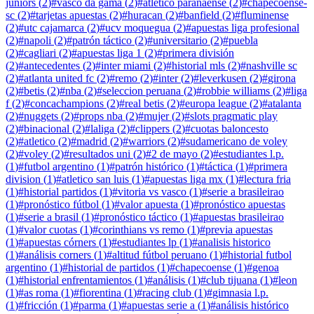
juniors
(
2
)
#
vasco da gama
(
2
)
#
atletico paranaense
(
2
)
#
chapecoense-
sc
(
2
)
#
tarjetas apuestas
(
2
)
#
huracan
(
2
)
#
banfield
(
2
)
#
fluminense
(
2
)
#
utc cajamarca
(
2
)
#
ucv moquegua
(
2
)
#
apuestas liga profesional
(
2
)
#
napoli
(
2
)
#
patrón táctico
(
2
)
#
universitario
(
2
)
#
puebla
(
2
)
#
cagliari
(
2
)
#
apuestas liga 1
(
2
)
#
primera división
(
2
)
#
antecedentes
(
2
)
#
inter miami
(
2
)
#
historial mls
(
2
)
#
nashville sc
(
2
)
#
atlanta united fc
(
2
)
#
remo
(
2
)
#
inter
(
2
)
#
leverkusen
(
2
)
#
girona
(
2
)
#
betis
(
2
)
#
nba
(
2
)
#
seleccion peruana
(
2
)
#
robbie williams
(
2
)
#
liga
f
(
2
)
#
concachampions
(
2
)
#
real betis
(
2
)
#
europa league
(
2
)
#
atalanta
(
2
)
#
nuggets
(
2
)
#
props nba
(
2
)
#
mujer
(
2
)
#
slots pragmatic play
(
2
)
#
binacional
(
2
)
#
laliga
(
2
)
#
clippers
(
2
)
#
cuotas baloncesto
(
2
)
#
atletico
(
2
)
#
madrid
(
2
)
#
warriors
(
2
)
#
sudamericano de voley
(
2
)
#
voley
(
2
)
#
resultados uni
(
2
)
#
2 de mayo
(
2
)
#
estudiantes l.p.
(
1
)
#
futbol argentino
(
1
)
#
patrón histórico
(
1
)
#
táctica
(
1
)
#
primera
division
(
1
)
#
atletico san luis
(
1
)
#
apuestas liga mx
(
1
)
#
lectura fria
(
1
)
#
historial partidos
(
1
)
#
vitoria vs vasco
(
1
)
#
serie a brasileirao
(
1
)
#
pronóstico fútbol
(
1
)
#
valor apuesta
(
1
)
#
pronóstico apuestas
(
1
)
#
serie a brasil
(
1
)
#
pronóstico táctico
(
1
)
#
apuestas brasileirao
(
1
)
#
valor cuotas
(
1
)
#
corinthians vs remo
(
1
)
#
previa apuestas
(
1
)
#
apuestas córners
(
1
)
#
estudiantes lp
(
1
)
#
analisis historico
(
1
)
#
análisis corners
(
1
)
#
altitud fútbol peruano
(
1
)
#
historial futbol
argentino
(
1
)
#
historial de partidos
(
1
)
#
chapecoense
(
1
)
#
genoa
(
1
)
#
historial enfrentamientos
(
1
)
#
análisis
(
1
)
#
club tijuana
(
1
)
#
leon
(
1
)
#
as roma
(
1
)
#
fiorentina
(
1
)
#
racing club
(
1
)
#
gimnasia l.p.
(
1
)
#
fricción
(
1
)
#
parma
(
1
)
#
apuestas serie a
(
1
)
#
análisis histórico