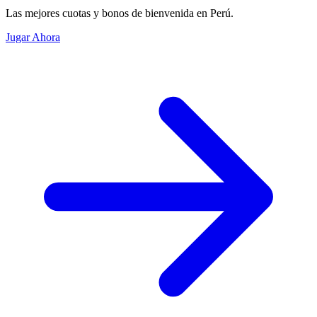
Las mejores cuotas y bonos de bienvenida en Perú.
Jugar Ahora