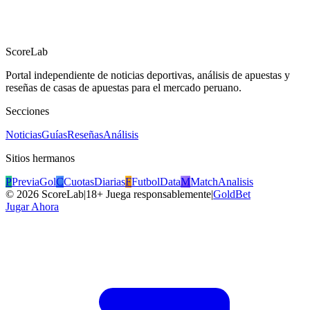
ScoreLab
Portal independiente de noticias deportivas, análisis de apuestas y
reseñas de casas de apuestas para el mercado peruano.
Secciones
Noticias
Guías
Reseñas
Análisis
Sitios hermanos
P
PreviaGol
C
CuotasDiarias
F
FutbolData
M
MatchAnalisis
©
2026
ScoreLab
|
18+ Juega responsablemente
|
GoldBet
Jugar Ahora