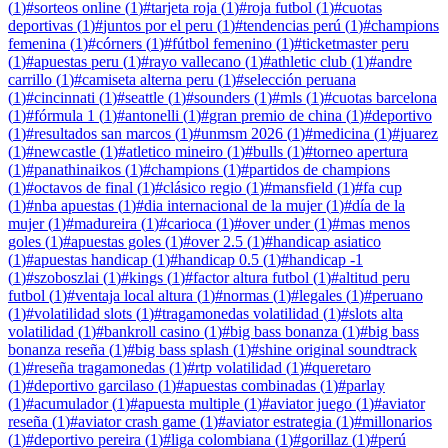
(
1
)
#
sorteos online
(
1
)
#
tarjeta roja
(
1
)
#
roja futbol
(
1
)
#
cuotas
deportivas
(
1
)
#
juntos por el peru
(
1
)
#
tendencias perú
(
1
)
#
champions
femenina
(
1
)
#
córners
(
1
)
#
fútbol femenino
(
1
)
#
ticketmaster peru
(
1
)
#
apuestas peru
(
1
)
#
rayo vallecano
(
1
)
#
athletic club
(
1
)
#
andre
carrillo
(
1
)
#
camiseta alterna peru
(
1
)
#
selección peruana
(
1
)
#
cincinnati
(
1
)
#
seattle
(
1
)
#
sounders
(
1
)
#
mls
(
1
)
#
cuotas barcelona
(
1
)
#
fórmula 1
(
1
)
#
antonelli
(
1
)
#
gran premio de china
(
1
)
#
deportivo
(
1
)
#
resultados san marcos
(
1
)
#
unmsm 2026
(
1
)
#
medicina
(
1
)
#
juarez
(
1
)
#
newcastle
(
1
)
#
atletico mineiro
(
1
)
#
bulls
(
1
)
#
torneo apertura
(
1
)
#
panathinaikos
(
1
)
#
champions
(
1
)
#
partidos de champions
(
1
)
#
octavos de final
(
1
)
#
clásico regio
(
1
)
#
mansfield
(
1
)
#
fa cup
(
1
)
#
nba apuestas
(
1
)
#
dia internacional de la mujer
(
1
)
#
día de la
mujer
(
1
)
#
madureira
(
1
)
#
carioca
(
1
)
#
over under
(
1
)
#
mas menos
goles
(
1
)
#
apuestas goles
(
1
)
#
over 2.5
(
1
)
#
handicap asiatico
(
1
)
#
apuestas handicap
(
1
)
#
handicap 0.5
(
1
)
#
handicap -1
(
1
)
#
szoboszlai
(
1
)
#
kings
(
1
)
#
factor altura futbol
(
1
)
#
altitud peru
futbol
(
1
)
#
ventaja local altura
(
1
)
#
normas
(
1
)
#
legales
(
1
)
#
peruano
(
1
)
#
volatilidad slots
(
1
)
#
tragamonedas volatilidad
(
1
)
#
slots alta
volatilidad
(
1
)
#
bankroll casino
(
1
)
#
big bass bonanza
(
1
)
#
big bass
bonanza reseña
(
1
)
#
big bass splash
(
1
)
#
shine original soundtrack
(
1
)
#
reseña tragamonedas
(
1
)
#
rtp volatilidad
(
1
)
#
queretaro
(
1
)
#
deportivo garcilaso
(
1
)
#
apuestas combinadas
(
1
)
#
parlay
(
1
)
#
acumulador
(
1
)
#
apuesta multiple
(
1
)
#
aviator juego
(
1
)
#
aviator
reseña
(
1
)
#
aviator crash game
(
1
)
#
aviator estrategia
(
1
)
#
millonarios
(
1
)
#
deportivo pereira
(
1
)
#
liga colombiana
(
1
)
#
gorillaz
(
1
)
#
perú