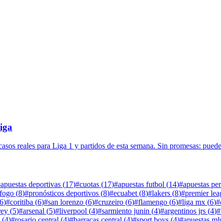
tiga
 casos reales para Liga 1 y partidos de esta semana. Sin promesas: puede
#
apuestas deportivas
(
17
)
#
cuotas
(
17
)
#
apuestas futbol
(
14
)
#
apuestas pe
fogo
(
8
)
#
pronósticos deportivos
(
8
)
#
ecuabet
(
8
)
#
lakers
(
8
)
#
premier le
6
)
#
coritiba
(
6
)
#
san lorenzo
(
6
)
#
cruzeiro
(
6
)
#
flamengo
(
6
)
#
liga mx
(
6
)
#
rey
(
5
)
#
arsenal
(
5
)
#
liverpool
(
4
)
#
sarmiento junin
(
4
)
#
argentinos jrs
(
4
)
#
(
4
)
#
rosario central
(
4
)
#
barracas central
(
4
)
#
sport boys
(
4
)
#
apuestas ml