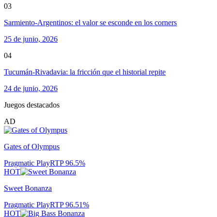
03
Sarmiento-Argentinos: el valor se esconde en los corners
25 de junio, 2026
04
Tucumán-Rivadavia: la fricción que el historial repite
24 de junio, 2026
Juegos destacados
AD
Gates of Olympus
Pragmatic Play
RTP
96.5
%
HOT
Sweet Bonanza
Pragmatic Play
RTP
96.51
%
HOT