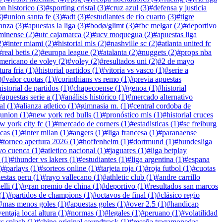
on historico
(
3
)
#
sporting cristal
(
3
)
#
cruz azul
(
3
)
#
defensa y justicia
3
)
#
union santa fe
(
3
)
#
adt
(
3
)
#
estudiantes de rio cuarto
(
3
)
#
tigre
ianza
(
3
)
#
apuestas la liga
(
3
)
#
bodø/glimt
(
3
)
#
fbc melgar
(
2
)
#
deportivo
minense
(
2
)
#
utc cajamarca
(
2
)
#
ucv moquegua
(
2
)
#
apuestas liga
2
)
#
inter miami
(
2
)
#
historial mls
(
2
)
#
nashville sc
(
2
)
#
atlanta united fc
#
real betis
(
2
)
#
europa league
(
2
)
#
atalanta
(
2
)
#
nuggets
(
2
)
#
props nba
mericano de voley
(
2
)
#
voley
(
2
)
#
resultados uni
(
2
)
#
2 de mayo
tura fria
(
1
)
#
historial partidos
(
1
)
#
vitoria vs vasco
(
1
)
#
serie a
)
#
valor cuotas
(
1
)
#
corinthians vs remo
(
1
)
#
previa apuestas
historial de partidos
(
1
)
#
chapecoense
(
1
)
#
genoa
(
1
)
#
historial
#
apuestas serie a
(
1
)
#
análisis histórico
(
1
)
#
mercado alternativo
al
(
1
)
#
alianza atletico
(
1
)
#
gimnasia m.
(
1
)
#
central cordoba de
 union
(
1
)
#
new york red bulls
(
1
)
#
pronóstico mls
(
1
)
#
historial cruces
w york city fc
(
1
)
#
mercado de corners
(
1
)
#
estadisticas
(
1
)
#
sc freiburg
acas
(
1
)
#
inter milan
(
1
)
#
angers
(
1
)
#
liga francesa
(
1
)
#
paranaense
#
torneo apertura 2026
(
1
)
#
hoffenheim
(
1
)
#
dortmund
(
1
)
#
bundesliga
vo cuenca
(
1
)
#
atletico nacional
(
1
)
#
jaguares
(
1
)
#
liga betplay
(
1
)
#
thunder vs lakers
(
1
)
#
estudiantes
(
1
)
#
liga argentina
(
1
)
#
espana
)
#
parlays
(
1
)
#
sorteos online
(
1
)
#
tarjeta roja
(
1
)
#
roja futbol
(
1
)
#
cuotas
estas peru
(
1
)
#
rayo vallecano
(
1
)
#
athletic club
(
1
)
#
andre carrillo
elli
(
1
)
#
gran premio de china
(
1
)
#
deportivo
(
1
)
#
resultados san marcos
(
1
)
#
partidos de champions
(
1
)
#
octavos de final
(
1
)
#
clásico regio
#
mas menos goles
(
1
)
#
apuestas goles
(
1
)
#
over 2.5
(
1
)
#
handicap
ventaja local altura
(
1
)
#
normas
(
1
)
#
legales
(
1
)
#
peruano
(
1
)
#
volatilidad
ss splash
(
1
)
#
shine original soundtrack
(
1
)
#
reseña tragamonedas