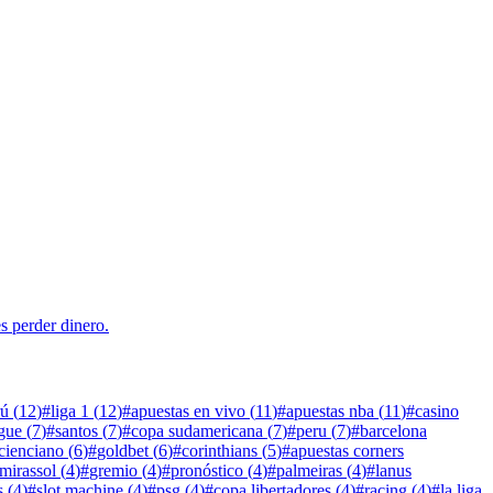
s perder dinero.
rú
(
12
)
#
liga 1
(
12
)
#
apuestas en vivo
(
11
)
#
apuestas nba
(
11
)
#
casino
ague
(
7
)
#
santos
(
7
)
#
copa sudamericana
(
7
)
#
peru
(
7
)
#
barcelona
cienciano
(
6
)
#
goldbet
(
6
)
#
corinthians
(
5
)
#
apuestas corners
mirassol
(
4
)
#
gremio
(
4
)
#
pronóstico
(
4
)
#
palmeiras
(
4
)
#
lanus
s
(
4
)
#
slot machine
(
4
)
#
psg
(
4
)
#
copa libertadores
(
4
)
#
racing
(
4
)
#
la liga