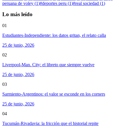
peruana de voley
(
1
)
#
deportes peru
(
1
)
#
real sociedad
(
1
)
Lo más leído
01
Estudiantes-Independiente: los datos gritan, el relato calla
25 de junio, 2026
02
Liverpool-Man. City: el libreto que siempre vuelve
25 de junio, 2026
03
Sarmiento-Argentinos: el valor se esconde en los corners
25 de junio, 2026
04
Tucumán-Rivadavia: la fricción que el historial repite