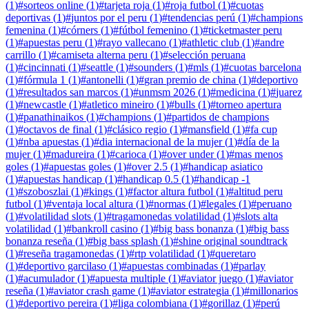
(
1
)
#
sorteos online
(
1
)
#
tarjeta roja
(
1
)
#
roja futbol
(
1
)
#
cuotas
deportivas
(
1
)
#
juntos por el peru
(
1
)
#
tendencias perú
(
1
)
#
champions
femenina
(
1
)
#
córners
(
1
)
#
fútbol femenino
(
1
)
#
ticketmaster peru
(
1
)
#
apuestas peru
(
1
)
#
rayo vallecano
(
1
)
#
athletic club
(
1
)
#
andre
carrillo
(
1
)
#
camiseta alterna peru
(
1
)
#
selección peruana
(
1
)
#
cincinnati
(
1
)
#
seattle
(
1
)
#
sounders
(
1
)
#
mls
(
1
)
#
cuotas barcelona
(
1
)
#
fórmula 1
(
1
)
#
antonelli
(
1
)
#
gran premio de china
(
1
)
#
deportivo
(
1
)
#
resultados san marcos
(
1
)
#
unmsm 2026
(
1
)
#
medicina
(
1
)
#
juarez
(
1
)
#
newcastle
(
1
)
#
atletico mineiro
(
1
)
#
bulls
(
1
)
#
torneo apertura
(
1
)
#
panathinaikos
(
1
)
#
champions
(
1
)
#
partidos de champions
(
1
)
#
octavos de final
(
1
)
#
clásico regio
(
1
)
#
mansfield
(
1
)
#
fa cup
(
1
)
#
nba apuestas
(
1
)
#
dia internacional de la mujer
(
1
)
#
día de la
mujer
(
1
)
#
madureira
(
1
)
#
carioca
(
1
)
#
over under
(
1
)
#
mas menos
goles
(
1
)
#
apuestas goles
(
1
)
#
over 2.5
(
1
)
#
handicap asiatico
(
1
)
#
apuestas handicap
(
1
)
#
handicap 0.5
(
1
)
#
handicap -1
(
1
)
#
szoboszlai
(
1
)
#
kings
(
1
)
#
factor altura futbol
(
1
)
#
altitud peru
futbol
(
1
)
#
ventaja local altura
(
1
)
#
normas
(
1
)
#
legales
(
1
)
#
peruano
(
1
)
#
volatilidad slots
(
1
)
#
tragamonedas volatilidad
(
1
)
#
slots alta
volatilidad
(
1
)
#
bankroll casino
(
1
)
#
big bass bonanza
(
1
)
#
big bass
bonanza reseña
(
1
)
#
big bass splash
(
1
)
#
shine original soundtrack
(
1
)
#
reseña tragamonedas
(
1
)
#
rtp volatilidad
(
1
)
#
queretaro
(
1
)
#
deportivo garcilaso
(
1
)
#
apuestas combinadas
(
1
)
#
parlay
(
1
)
#
acumulador
(
1
)
#
apuesta multiple
(
1
)
#
aviator juego
(
1
)
#
aviator
reseña
(
1
)
#
aviator crash game
(
1
)
#
aviator estrategia
(
1
)
#
millonarios
(
1
)
#
deportivo pereira
(
1
)
#
liga colombiana
(
1
)
#
gorillaz
(
1
)
#
perú