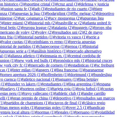
on historico
(
3
)
#
sporting cristal
(
3
)
#
cruz azul
(
3
)
#
defensa y justicia
3
)
#
union santa fe
(
3
)
#
adt
(
3
)
#
estudiantes de rio cuarto
(
3
)
#
tigre
ianza
(
3
)
#
apuestas la liga
(
3
)
#
bodø/glimt
(
3
)
#
fbc melgar
(
2
)
#
deportivo
minense
(
2
)
#
utc cajamarca
(
2
)
#
ucv moquegua
(
2
)
#
apuestas liga
2
)
#
inter miami
(
2
)
#
historial mls
(
2
)
#
nashville sc
(
2
)
#
atlanta united fc
#
real betis
(
2
)
#
europa league
(
2
)
#
atalanta
(
2
)
#
nuggets
(
2
)
#
props nba
mericano de voley
(
2
)
#
voley
(
2
)
#
resultados uni
(
2
)
#
2 de mayo
tura fria
(
1
)
#
historial partidos
(
1
)
#
vitoria vs vasco
(
1
)
#
serie a
)
#
valor cuotas
(
1
)
#
corinthians vs remo
(
1
)
#
previa apuestas
historial de partidos
(
1
)
#
chapecoense
(
1
)
#
genoa
(
1
)
#
historial
#
apuestas serie a
(
1
)
#
análisis histórico
(
1
)
#
mercado alternativo
al
(
1
)
#
alianza atletico
(
1
)
#
gimnasia m.
(
1
)
#
central cordoba de
 union
(
1
)
#
new york red bulls
(
1
)
#
pronóstico mls
(
1
)
#
historial cruces
w york city fc
(
1
)
#
mercado de corners
(
1
)
#
estadisticas
(
1
)
#
sc freiburg
acas
(
1
)
#
inter milan
(
1
)
#
angers
(
1
)
#
liga francesa
(
1
)
#
paranaense
#
torneo apertura 2026
(
1
)
#
hoffenheim
(
1
)
#
dortmund
(
1
)
#
bundesliga
vo cuenca
(
1
)
#
atletico nacional
(
1
)
#
jaguares
(
1
)
#
liga betplay
(
1
)
#
thunder vs lakers
(
1
)
#
estudiantes
(
1
)
#
liga argentina
(
1
)
#
espana
)
#
parlays
(
1
)
#
sorteos online
(
1
)
#
tarjeta roja
(
1
)
#
roja futbol
(
1
)
#
cuotas
estas peru
(
1
)
#
rayo vallecano
(
1
)
#
athletic club
(
1
)
#
andre carrillo
elli
(
1
)
#
gran premio de china
(
1
)
#
deportivo
(
1
)
#
resultados san marcos
(
1
)
#
partidos de champions
(
1
)
#
octavos de final
(
1
)
#
clásico regio
#
mas menos goles
(
1
)
#
apuestas goles
(
1
)
#
over 2.5
(
1
)
#
handicap
ventaja local altura
(
1
)
#
normas
(
1
)
#
legales
(
1
)
#
peruano
(
1
)
#
volatilidad
ss splash
(
1
)
#
shine original soundtrack
(
1
)
#
reseña tragamonedas