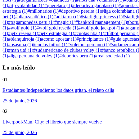
(
1
)
#
rtp volatilidad
(
1
)
#
queretaro
(
1
)
#
deportivo garcilaso
(
1
)
#
apuestas
estrategia
(
1
)
#
millonarios
(
1
)
#
deportivo pereira
(
1
)
#
liga colombiana
(
bet
(
1
)
#
alianza atlético
(
1
)
#
adt tarma
(
1
)
#
starlight princess
(
1
)
#
starlig
(
1
)
#
tragamonedas peru
(
1
)
#
magic
(
1
)
#
bankroll management
(
1
)
#
boru
(
1
)
#
wolf gold
(
1
)
#
wolf gold reseña
(
1
)
#
wolf gold jackpot
(
1
)
#
tragam
(
1
)
#
jetx reseña
(
1
)
#
jetx estrategia
(
1
)
#
cuotas nba
(
1
)
#
fútbol peruano
(
(
1
)
#
blanquirroja
(
1
)
#
como apostar
(
1
)
#
principiantes
(
1
)
#
guia apuestas
(
1
)
#
osasuna
(
1
)
#
cuotas futbol
(
1
)
#
voleibol peruano
(
1
)
#
sudamericano
(
1
)
#
man utd
(
1
)
#
sudamericano de clubes voley
(
1
)
#
banco republica
(
(
1
)
#
liga peruana de voley
(
1
)
#
deportes peru
(
1
)
#
real sociedad
(
1
)
Lo más leído
01
Estudiantes-Independiente: los datos gritan, el relato calla
25 de junio, 2026
02
Liverpool-Man. City: el libreto que siempre vuelve
25 de junio, 2026