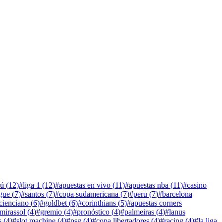
rú
(
12
)
#
liga 1
(
12
)
#
apuestas en vivo
(
11
)
#
apuestas nba
(
11
)
#
casino
ague
(
7
)
#
santos
(
7
)
#
copa sudamericana
(
7
)
#
peru
(
7
)
#
barcelona
cienciano
(
6
)
#
goldbet
(
6
)
#
corinthians
(
5
)
#
apuestas corners
mirassol
(
4
)
#
gremio
(
4
)
#
pronóstico
(
4
)
#
palmeiras
(
4
)
#
lanus
s
(
4
)
#
slot machine
(
4
)
#
psg
(
4
)
#
copa libertadores
(
4
)
#
racing
(
4
)
#
la liga