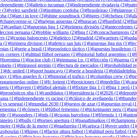
ndependiente
(
3
)
#
atletico tucuman
(
3
)
#
independiente rivadavia
(
3
)
#
patr
e
(
3
)
#
velez sarsfield
(
3
)
#
instituto cordoba
(
3
)
#
brasileirao
(
3
)
#
platense
(
doba
(
3
)
#
am i in love
(
3
)
#
shine soundtrack
(
3
)
#
tigres
(
3
)
#
chelsea
(
3
)
#
al
#
chapecoense-sc
(
2
)
#
tarjetas apuestas
(
2
)
#
huracan
(
2
)
#
banfield
(
2
)
#
flu
(
2
)
#
cagliari
(
2
)
#
apuestas liga 1
(
2
)
#
primera división
(
2
)
#
antecedentes
(
leccion peruana
(
2
)
#
robbie williams
(
2
)
#
liga f
(
2
)
#
concachampions
(
2
)
ers
(
2
)
#
cuotas baloncesto
(
2
)
#
atletico
(
2
)
#
madrid
(
2
)
#
warriors
(
2
)
#
suda
ca
(
1
)
#
primera division
(
1
)
#
atletico san luis
(
1
)
#
apuestas liga mx
(
1
)
#
lec
estas
(
1
)
#
serie a brasil
(
1
)
#
pronóstico táctico
(
1
)
#
apuestas brasileirao
(
1
sis corners
(
1
)
#
altitud fútbol peruano
(
1
)
#
historial futbol argentino
(
1
)
#
#
fiorentina
(
1
)
#
racing club
(
1
)
#
gimnasia l.p.
(
1
)
#
fricción
(
1
)
#
parma
(
1
)
itario
(
1
)
#
mirassol gremio
(
1
)
#
lectura de mercados
(
1
)
#
probabilidad re
(
1
)
#
dc united
(
1
)
#
sport huancayo
(
1
)
#
serie a brasileira
(
1
)
#
philadelphia
laxy
(
1
)
#
los angeles fc
(
1
)
#
historial el trafico
(
1
)
#
columbus crew
(
1
)
#
ne
tragamonedas online
(
1
)
#
fc lorient
(
1
)
#
posiciones
(
1
)
#
medellin
(
1
)
#
car
 peru
(
1
)
#
bayern
(
1
)
#
fútbol alemán
(
1
)
#
fixture liga 1
(
1
)
#
liga 1 perú
(
1
)
)
#
pronósticos nba
(
1
)
#
candidatos
(
1
)
#
presidencia
(
1
)
#
2026
(
1
)
#
deporti
juana
(
1
)
#
independiente vs racing
(
1
)
#
clásico de avellaneda
(
1
)
#
thunder
ú vs senegal
(
1
)
#
mundial 2030
(
1
)
#
juegos de azar
(
1
)
#
apuestas royal
(
1
femenina
(
1
)
#
córners
(
1
)
#
fútbol femenino
(
1
)
#
ticketmaster peru
(
1
)
#
apu
ttle
(
1
)
#
sounders
(
1
)
#
mls
(
1
)
#
cuotas barcelona
(
1
)
#
fórmula 1
(
1
)
#
anton
mineiro
(
1
)
#
bulls
(
1
)
#
torneo apertura
(
1
)
#
panathinaikos
(
1
)
#
champions
 mujer
(
1
)
#
día de la mujer
(
1
)
#
madureira
(
1
)
#
carioca
(
1
)
#
over under
(
1
)
szoboszlai
(
1
)
#
kings
(
1
)
#
factor altura futbol
(
1
)
#
altitud peru futbol
(
1
)
#
ll casino
(
1
)
#
big bass bonanza
(
1
)
#
big bass bonanza reseña
(
1
)
#
big ba