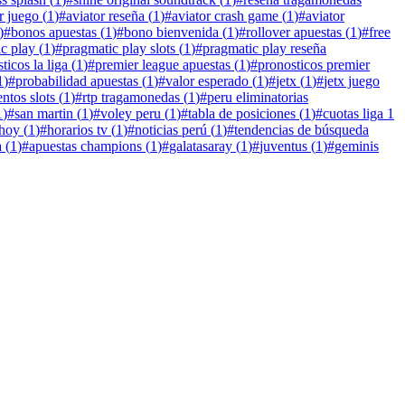
r juego
(
1
)
#
aviator reseña
(
1
)
#
aviator crash game
(
1
)
#
aviator
)
#
bonos apuestas
(
1
)
#
bono bienvenida
(
1
)
#
rollover apuestas
(
1
)
#
free
c play
(
1
)
#
pragmatic play slots
(
1
)
#
pragmatic play reseña
ticos la liga
(
1
)
#
premier league apuestas
(
1
)
#
pronosticos premier
1
)
#
probabilidad apuestas
(
1
)
#
valor esperado
(
1
)
#
jetx
(
1
)
#
jetx juego
ntos slots
(
1
)
#
rtp tragamonedas
(
1
)
#
peru eliminatorias
1
)
#
san martin
(
1
)
#
voley peru
(
1
)
#
tabla de posiciones
(
1
)
#
cuotas liga 1
 hoy
(
1
)
#
horarios tv
(
1
)
#
noticias perú
(
1
)
#
tendencias de búsqueda
a
(
1
)
#
apuestas champions
(
1
)
#
galatasaray
(
1
)
#
juventus
(
1
)
#
geminis