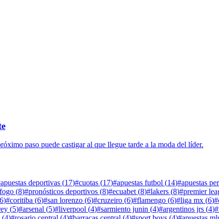
te
róximo paso puede castigar al que llegue tarde a la moda del líder.
#
apuestas deportivas
(
17
)
#
cuotas
(
17
)
#
apuestas futbol
(
14
)
#
apuestas pe
fogo
(
8
)
#
pronósticos deportivos
(
8
)
#
ecuabet
(
8
)
#
lakers
(
8
)
#
premier le
6
)
#
coritiba
(
6
)
#
san lorenzo
(
6
)
#
cruzeiro
(
6
)
#
flamengo
(
6
)
#
liga mx
(
6
)
#
rey
(
5
)
#
arsenal
(
5
)
#
liverpool
(
4
)
#
sarmiento junin
(
4
)
#
argentinos jrs
(
4
)
#
(
4
)
#
rosario central
(
4
)
#
barracas central
(
4
)
#
sport boys
(
4
)
#
apuestas ml