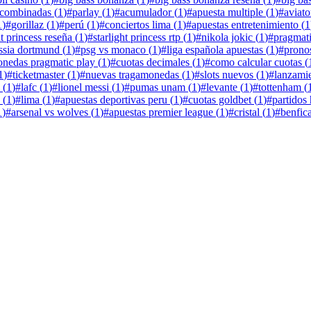
 combinadas
(
1
)
#
parlay
(
1
)
#
acumulador
(
1
)
#
apuesta multiple
(
1
)
#
aviato
1
)
#
gorillaz
(
1
)
#
perú
(
1
)
#
conciertos lima
(
1
)
#
apuestas entretenimiento
(
1
ht princess reseña
(
1
)
#
starlight princess rtp
(
1
)
#
nikola jokic
(
1
)
#
pragmati
ssia dortmund
(
1
)
#
psg vs monaco
(
1
)
#
liga española apuestas
(
1
)
#
pronos
onedas pragmatic play
(
1
)
#
cuotas decimales
(
1
)
#
como calcular cuotas
(
1
)
#
ticketmaster
(
1
)
#
nuevas tragamonedas
(
1
)
#
slots nuevos
(
1
)
#
lanzamie
(
1
)
#
lafc
(
1
)
#
lionel messi
(
1
)
#
pumas unam
(
1
)
#
levante
(
1
)
#
tottenham
(
(
1
)
#
lima
(
1
)
#
apuestas deportivas peru
(
1
)
#
cuotas goldbet
(
1
)
#
partidos
1
)
#
arsenal vs wolves
(
1
)
#
apuestas premier league
(
1
)
#
cristal
(
1
)
#
benfic