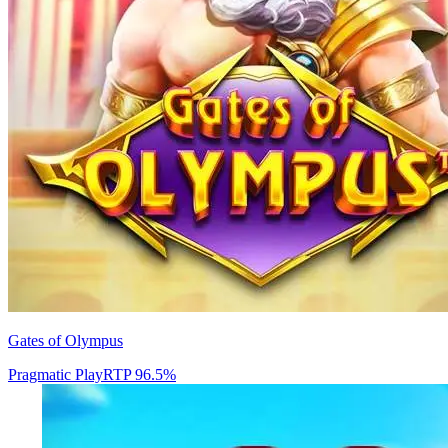
Gates of Olympus
Pragmatic Play
RTP
96.5
%