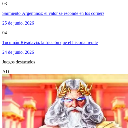
03
Sarmiento-Argentinos: el valor se esconde en los corners
25 de junio, 2026
04
Tucumán-Rivadavia: la fricción que el historial repite
24 de junio, 2026
Juegos destacados
AD