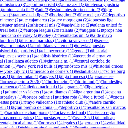
on historico
(
3
)
#
sporting cristal
(
3
)
#
cruz azul
(
3
)
#
defensa y justicia
3
)
#
union santa fe
(
3
)
#
adt
(
3
)
#
estudiantes de rio cuarto
(
3
)
#
tigre
ianza
(
3
)
#
apuestas la liga
(
3
)
#
bodø/glimt
(
3
)
#
fbc melgar
(
2
)
#
deportivo
minense
(
2
)
#
utc cajamarca
(
2
)
#
ucv moquegua
(
2
)
#
apuestas liga
2
)
#
inter miami
(
2
)
#
historial mls
(
2
)
#
nashville sc
(
2
)
#
atlanta united fc
#
real betis
(
2
)
#
europa league
(
2
)
#
atalanta
(
2
)
#
nuggets
(
2
)
#
props nba
mericano de voley
(
2
)
#
voley
(
2
)
#
resultados uni
(
2
)
#
2 de mayo
tura fria
(
1
)
#
historial partidos
(
1
)
#
vitoria vs vasco
(
1
)
#
serie a
)
#
valor cuotas
(
1
)
#
corinthians vs remo
(
1
)
#
previa apuestas
historial de partidos
(
1
)
#
chapecoense
(
1
)
#
genoa
(
1
)
#
historial
#
apuestas serie a
(
1
)
#
análisis histórico
(
1
)
#
mercado alternativo
al
(
1
)
#
alianza atletico
(
1
)
#
gimnasia m.
(
1
)
#
central cordoba de
 union
(
1
)
#
new york red bulls
(
1
)
#
pronóstico mls
(
1
)
#
historial cruces
w york city fc
(
1
)
#
mercado de corners
(
1
)
#
estadisticas
(
1
)
#
sc freiburg
acas
(
1
)
#
inter milan
(
1
)
#
angers
(
1
)
#
liga francesa
(
1
)
#
paranaense
#
torneo apertura 2026
(
1
)
#
hoffenheim
(
1
)
#
dortmund
(
1
)
#
bundesliga
vo cuenca
(
1
)
#
atletico nacional
(
1
)
#
jaguares
(
1
)
#
liga betplay
(
1
)
#
thunder vs lakers
(
1
)
#
estudiantes
(
1
)
#
liga argentina
(
1
)
#
espana
)
#
parlays
(
1
)
#
sorteos online
(
1
)
#
tarjeta roja
(
1
)
#
roja futbol
(
1
)
#
cuotas
estas peru
(
1
)
#
rayo vallecano
(
1
)
#
athletic club
(
1
)
#
andre carrillo
elli
(
1
)
#
gran premio de china
(
1
)
#
deportivo
(
1
)
#
resultados san marcos
(
1
)
#
partidos de champions
(
1
)
#
octavos de final
(
1
)
#
clásico regio
#
mas menos goles
(
1
)
#
apuestas goles
(
1
)
#
over 2.5
(
1
)
#
handicap
ventaja local altura
(
1
)
#
normas
(
1
)
#
legales
(
1
)
#
peruano
(
1
)
#
volatilidad
ss splash
(
1
)
#
shine original soundtrack
(
1
)
#
reseña tragamonedas