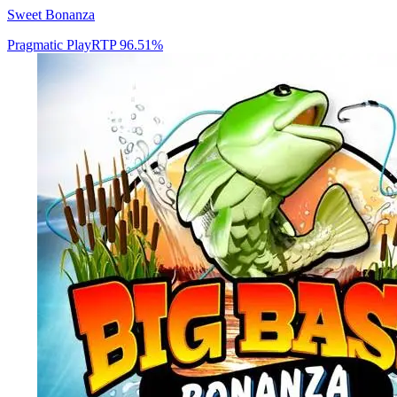
Sweet Bonanza
Pragmatic Play
RTP
96.51
%