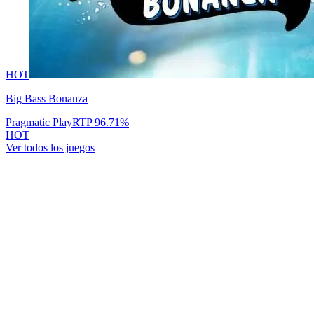
HOT
Big Bass Bonanza
Pragmatic Play
RTP
96.71
%
HOT
Ver todos los juegos