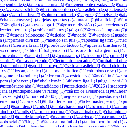
ndependiente
(
3
)
#
atletico tucuman
(
3
)
#
independiente rivadavia
(
3
)
#
patr
e
(
3
)
#
velez sarsfield
(
3
)
#
instituto cordoba
(
3
)
#
brasileirao
(
3
)
#
platense
(
doba
(
3
)
#
am i in love
(
3
)
#
shine soundtrack
(
3
)
#
tigres
(
3
)
#
chelsea
(
3
)
#
al
#
chapecoense-sc
(
2
)
#
tarjetas apuestas
(
2
)
#
huracan
(
2
)
#
banfield
(
2
)
#
flu
(
2
)
#
cagliari
(
2
)
#
apuestas liga 1
(
2
)
#
primera división
(
2
)
#
antecedentes
(
leccion peruana
(
2
)
#
robbie williams
(
2
)
#
liga f
(
2
)
#
concachampions
(
2
)
ers
(
2
)
#
cuotas baloncesto
(
2
)
#
atletico
(
2
)
#
madrid
(
2
)
#
warriors
(
2
)
#
suda
ca
(
1
)
#
primera division
(
1
)
#
atletico san luis
(
1
)
#
apuestas liga mx
(
1
)
#
lec
estas
(
1
)
#
serie a brasil
(
1
)
#
pronóstico táctico
(
1
)
#
apuestas brasileirao
(
1
sis corners
(
1
)
#
altitud fútbol peruano
(
1
)
#
historial futbol argentino
(
1
)
#
#
fiorentina
(
1
)
#
racing club
(
1
)
#
gimnasia l.p.
(
1
)
#
fricción
(
1
)
#
parma
(
1
)
itario
(
1
)
#
mirassol gremio
(
1
)
#
lectura de mercados
(
1
)
#
probabilidad re
(
1
)
#
dc united
(
1
)
#
sport huancayo
(
1
)
#
serie a brasileira
(
1
)
#
philadelphia
laxy
(
1
)
#
los angeles fc
(
1
)
#
historial el trafico
(
1
)
#
columbus crew
(
1
)
#
ne
tragamonedas online
(
1
)
#
fc lorient
(
1
)
#
posiciones
(
1
)
#
medellin
(
1
)
#
car
 peru
(
1
)
#
bayern
(
1
)
#
fútbol alemán
(
1
)
#
fixture liga 1
(
1
)
#
liga 1 perú
(
1
)
)
#
pronósticos nba
(
1
)
#
candidatos
(
1
)
#
presidencia
(
1
)
#
2026
(
1
)
#
deporti
juana
(
1
)
#
independiente vs racing
(
1
)
#
clásico de avellaneda
(
1
)
#
thunder
ú vs senegal
(
1
)
#
mundial 2030
(
1
)
#
juegos de azar
(
1
)
#
apuestas royal
(
1
femenina
(
1
)
#
córners
(
1
)
#
fútbol femenino
(
1
)
#
ticketmaster peru
(
1
)
#
apu
ttle
(
1
)
#
sounders
(
1
)
#
mls
(
1
)
#
cuotas barcelona
(
1
)
#
fórmula 1
(
1
)
#
anton
mineiro
(
1
)
#
bulls
(
1
)
#
torneo apertura
(
1
)
#
panathinaikos
(
1
)
#
champions
 mujer
(
1
)
#
día de la mujer
(
1
)
#
madureira
(
1
)
#
carioca
(
1
)
#
over under
(
1
)
szoboszlai
(
1
)
#
kings
(
1
)
#
factor altura futbol
(
1
)
#
altitud peru futbol
(
1
)
#
ll casino
(
1
)
#
big bass bonanza
(
1
)
#
big bass bonanza reseña
(
1
)
#
big ba