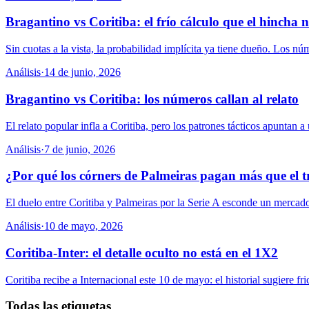
Bragantino vs Coritiba: el frío cálculo que el hincha n
Sin cuotas a la vista, la probabilidad implícita ya tiene dueño. Los nú
Análisis
·
14 de junio, 2026
Bragantino vs Coritiba: los números callan al relato
El relato popular infla a Coritiba, pero los patrones tácticos apuntan a
Análisis
·
7 de junio, 2026
¿Por qué los córners de Palmeiras pagan más que el t
El duelo entre Coritiba y Palmeiras por la Serie A esconde un mercad
Análisis
·
10 de mayo, 2026
Coritiba-Inter: el detalle oculto no está en el 1X2
Coritiba recibe a Internacional este 10 de mayo: el historial sugiere f
Todas las etiquetas