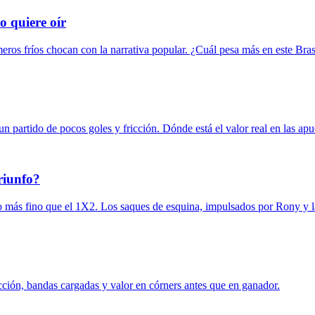
o quiere oír
meros fríos chocan con la narrativa popular. ¿Cuál pesa más en este Bras
 un partido de pocos goles y fricción. Dónde está el valor real en las apu
riunfo?
o más fino que el 1X2. Los saques de esquina, impulsados por Rony y l
ricción, bandas cargadas y valor en córners antes que en ganador.