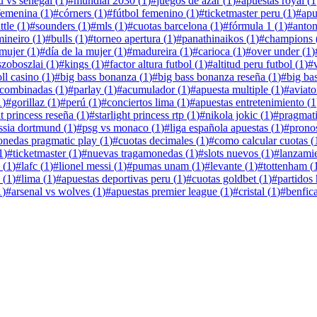
ú vs senegal
(
1
)
#
mundial 2030
(
1
)
#
juegos de azar
(
1
)
#
apuestas royal
(
1
femenina
(
1
)
#
córners
(
1
)
#
fútbol femenino
(
1
)
#
ticketmaster peru
(
1
)
#
apu
ttle
(
1
)
#
sounders
(
1
)
#
mls
(
1
)
#
cuotas barcelona
(
1
)
#
fórmula 1
(
1
)
#
anton
mineiro
(
1
)
#
bulls
(
1
)
#
torneo apertura
(
1
)
#
panathinaikos
(
1
)
#
champions
 mujer
(
1
)
#
día de la mujer
(
1
)
#
madureira
(
1
)
#
carioca
(
1
)
#
over under
(
1
)
szoboszlai
(
1
)
#
kings
(
1
)
#
factor altura futbol
(
1
)
#
altitud peru futbol
(
1
)
#
ll casino
(
1
)
#
big bass bonanza
(
1
)
#
big bass bonanza reseña
(
1
)
#
big ba
 combinadas
(
1
)
#
parlay
(
1
)
#
acumulador
(
1
)
#
apuesta multiple
(
1
)
#
aviato
1
)
#
gorillaz
(
1
)
#
perú
(
1
)
#
conciertos lima
(
1
)
#
apuestas entretenimiento
(
1
ht princess reseña
(
1
)
#
starlight princess rtp
(
1
)
#
nikola jokic
(
1
)
#
pragmati
ssia dortmund
(
1
)
#
psg vs monaco
(
1
)
#
liga española apuestas
(
1
)
#
pronos
onedas pragmatic play
(
1
)
#
cuotas decimales
(
1
)
#
como calcular cuotas
(
1
)
#
ticketmaster
(
1
)
#
nuevas tragamonedas
(
1
)
#
slots nuevos
(
1
)
#
lanzamie
(
1
)
#
lafc
(
1
)
#
lionel messi
(
1
)
#
pumas unam
(
1
)
#
levante
(
1
)
#
tottenham
(
(
1
)
#
lima
(
1
)
#
apuestas deportivas peru
(
1
)
#
cuotas goldbet
(
1
)
#
partidos
1
)
#
arsenal vs wolves
(
1
)
#
apuestas premier league
(
1
)
#
cristal
(
1
)
#
benfic