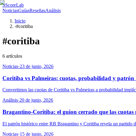
S
ScoreLab
Noticias
Guías
Reseñas
Análisis
Inicio
›
#coritiba
#
coritiba
6
artículos
Noticias
·
23 de junio, 2026
Coritiba vs Palmeiras: cuotas, probabilidad y patrón 
Convertimos las cuotas de Coritiba vs Palmeiras a probabilidad implícit
Análisis
·
20 de junio, 2026
Bragantino-Coritiba: el guion cerrado que las cuotas
El patrón histórico entre RB Bragantino y Coritiba revela un partido de
Noticias
·
15 de junio, 2026