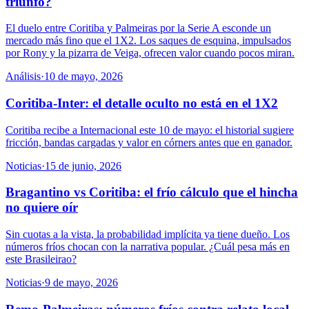
triunfo?
El duelo entre Coritiba y Palmeiras por la Serie A esconde un
mercado más fino que el 1X2. Los saques de esquina, impulsados
por Rony y la pizarra de Veiga, ofrecen valor cuando pocos miran.
Análisis
·
10 de mayo, 2026
Coritiba-Inter: el detalle oculto no está en el 1X2
Coritiba recibe a Internacional este 10 de mayo: el historial sugiere
fricción, bandas cargadas y valor en córners antes que en ganador.
Noticias
·
15 de junio, 2026
Bragantino vs Coritiba: el frío cálculo que el hincha
no quiere oír
Sin cuotas a la vista, la probabilidad implícita ya tiene dueño. Los
números fríos chocan con la narrativa popular. ¿Cuál pesa más en
este Brasileirao?
Noticias
·
9 de mayo, 2026