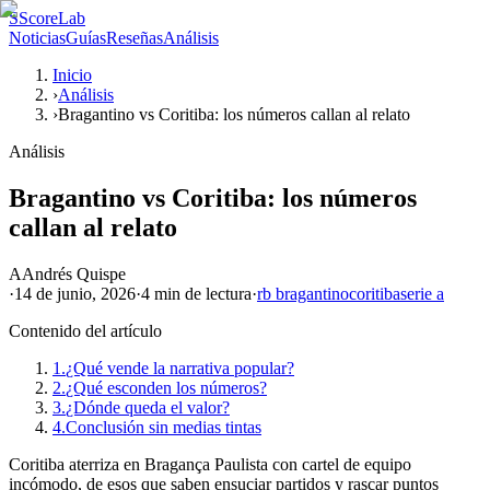
S
ScoreLab
Noticias
Guías
Reseñas
Análisis
Inicio
›
Análisis
›
Bragantino vs Coritiba: los números callan al relato
Análisis
Bragantino vs Coritiba: los números
callan al relato
A
Andrés Quispe
·
14 de junio, 2026
·
4 min
de lectura
·
rb bragantino
coritiba
serie a
Contenido del artículo
1.
¿Qué vende la narrativa popular?
2.
¿Qué esconden los números?
3.
¿Dónde queda el valor?
4.
Conclusión sin medias tintas
Coritiba aterriza en Bragança Paulista con cartel de equipo
incómodo, de esos que saben ensuciar partidos y rascar puntos