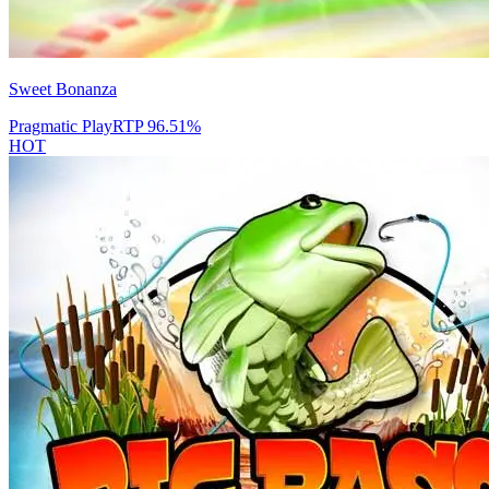
Sweet Bonanza
Pragmatic Play
RTP
96.51
%
HOT