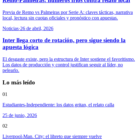
Remo-Palmeiras: números fríos contra relato local
Previa de Remo vs Palmeiras por Serie A: claves tácticas, narrativa
local, lectura sin cuotas oficiales y pronóstico con apuestas.
Noticias
·
26 de abril, 2026
Inter llega corto de rotación, pero sigue siendo la
apuesta lógica
El desgaste existe, pero la estructura de Inter sostiene el favoritismo.
Los datos de producción y control justifican seguir al líder, no
pelearlo.
Lo más leído
01
Estudiantes-Independiente: los datos gritan, el relato calla
25 de junio, 2026
02
Liverpool-Man. City: el libreto que siempre vuelve