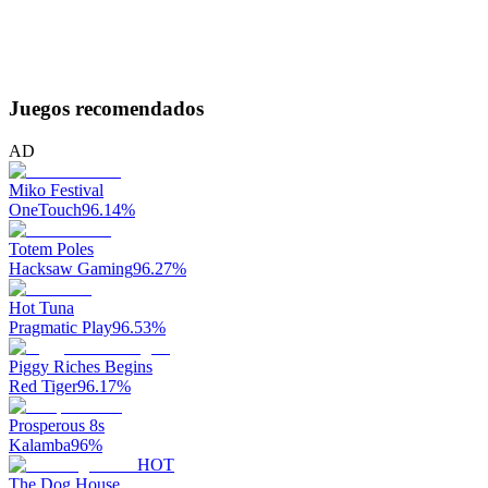
Juegos recomendados
AD
Miko Festival
OneTouch
96.14
%
Totem Poles
Hacksaw Gaming
96.27
%
Hot Tuna
Pragmatic Play
96.53
%
Piggy Riches Begins
Red Tiger
96.17
%
Prosperous 8s
Kalamba
96
%
HOT
The Dog House