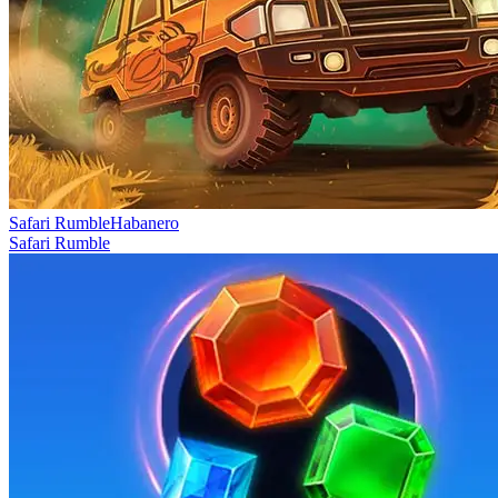
Safari Rumble
Habanero
Safari Rumble