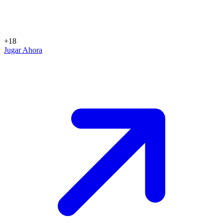
+18
Jugar Ahora