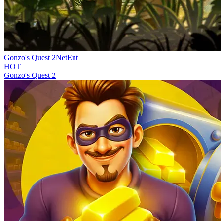
Gonzo's Quest 2
NetEnt
HOT
Gonzo's Quest 2