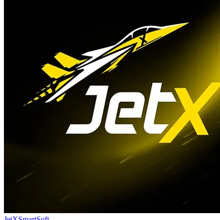
JetX
SmartSoft