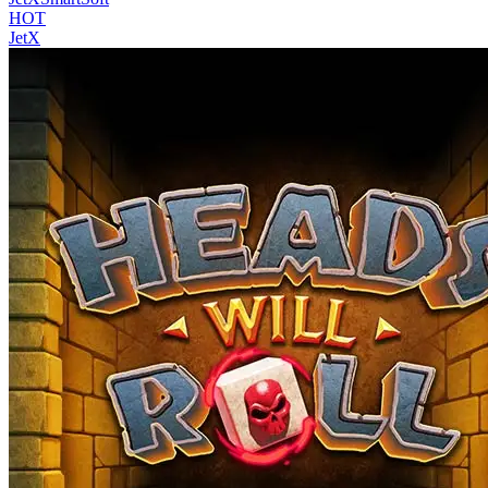
HOT
JetX