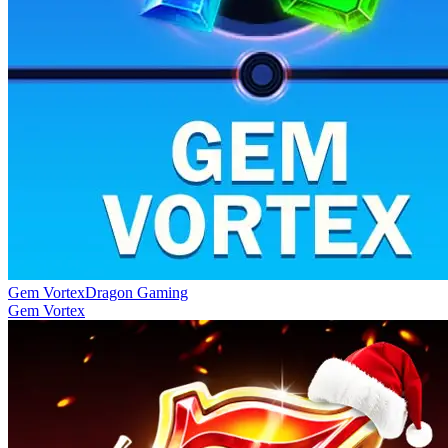
Gem Vortex
Dragon Gaming
Gem Vortex