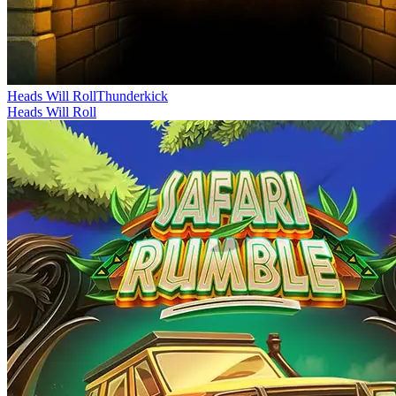
Heads Will Roll
Thunderkick
Heads Will Roll