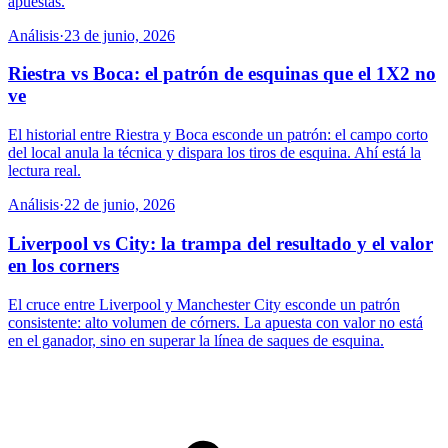
apuestas.
Análisis
·
23 de junio, 2026
Riestra vs Boca: el patrón de esquinas que el 1X2 no
ve
El historial entre Riestra y Boca esconde un patrón: el campo corto
del local anula la técnica y dispara los tiros de esquina. Ahí está la
lectura real.
Análisis
·
22 de junio, 2026
Liverpool vs City: la trampa del resultado y el valor
en los corners
El cruce entre Liverpool y Manchester City esconde un patrón
consistente: alto volumen de córners. La apuesta con valor no está
en el ganador, sino en superar la línea de saques de esquina.