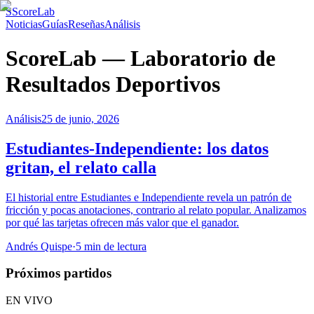
S
ScoreLab
Noticias
Guías
Reseñas
Análisis
ScoreLab
—
Laboratorio de
Resultados Deportivos
Análisis
25 de junio, 2026
Estudiantes-Independiente: los datos
gritan, el relato calla
El historial entre Estudiantes e Independiente revela un patrón de
fricción y pocas anotaciones, contrario al relato popular. Analizamos
por qué las tarjetas ofrecen más valor que el ganador.
Andrés Quispe
·
5 min
de lectura
Próximos partidos
EN VIVO