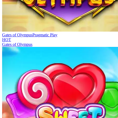
Gates of Olympus
Pragmatic Play
HOT
Gates of Olympus