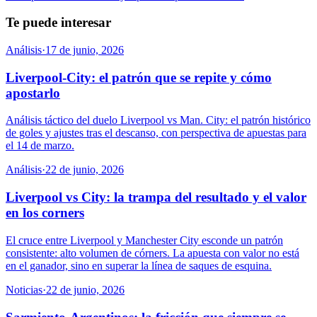
Te puede interesar
Análisis
·
17 de junio, 2026
Liverpool-City: el patrón que se repite y cómo
apostarlo
Análisis táctico del duelo Liverpool vs Man. City: el patrón histórico
de goles y ajustes tras el descanso, con perspectiva de apuestas para
el 14 de marzo.
Análisis
·
22 de junio, 2026
Liverpool vs City: la trampa del resultado y el valor
en los corners
El cruce entre Liverpool y Manchester City esconde un patrón
consistente: alto volumen de córners. La apuesta con valor no está
en el ganador, sino en superar la línea de saques de esquina.
Noticias
·
22 de junio, 2026