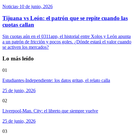
Noticias
·
10 de junio, 2026
Tijuana vs León: el patrón que se repite cuando las
cuotas callan
Sin cuotas aún en el 0311app, el historial entre Xolos y León apunta
a un patrón de fricción y pocos goles. ¿Dónde estará el valor cuando
se activen los mercados?
Lo más leído
01
Estudiantes-Independiente: los datos gritan, el relato calla
25 de junio, 2026
02
Liverpool-Man. City: el libreto que siempre vuelve
25 de junio, 2026
03