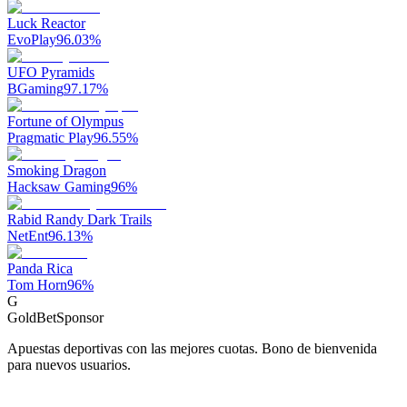
Luck Reactor
EvoPlay
96.03
%
UFO Pyramids
BGaming
97.17
%
Fortune of Olympus
Pragmatic Play
96.55
%
Smoking Dragon
Hacksaw Gaming
96
%
Rabid Randy Dark Trails
NetEnt
96.13
%
Panda Rica
Tom Horn
96
%
G
GoldBet
Sponsor
Apuestas deportivas con las mejores cuotas. Bono de bienvenida
para nuevos usuarios.