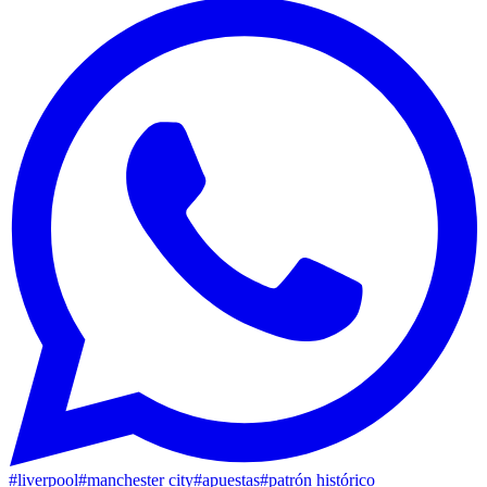
#
liverpool
#
manchester city
#
apuestas
#
patrón histórico