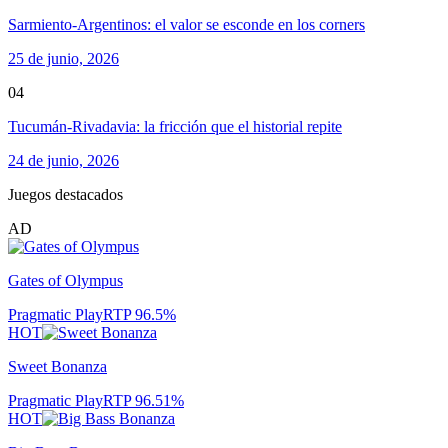
Sarmiento-Argentinos: el valor se esconde en los corners
25 de junio, 2026
04
Tucumán-Rivadavia: la fricción que el historial repite
24 de junio, 2026
Juegos destacados
AD
Gates of Olympus
Pragmatic Play
RTP
96.5
%
HOT
Sweet Bonanza
Pragmatic Play
RTP
96.51
%
HOT