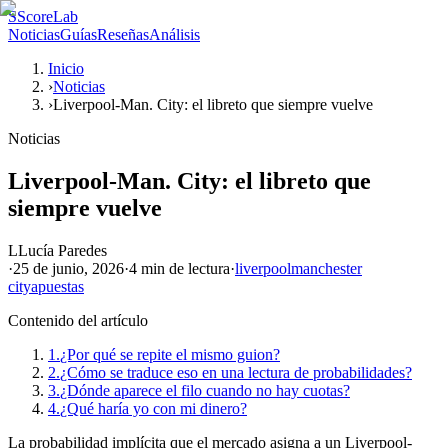
S
ScoreLab
Noticias
Guías
Reseñas
Análisis
Inicio
›
Noticias
›
Liverpool-Man. City: el libreto que siempre vuelve
Noticias
Liverpool-Man. City: el libreto que
siempre vuelve
L
Lucía Paredes
·
25 de junio, 2026
·
4 min
de lectura
·
liverpool
manchester
city
apuestas
Contenido del artículo
1.
¿Por qué se repite el mismo guion?
2.
¿Cómo se traduce eso en una lectura de probabilidades?
3.
¿Dónde aparece el filo cuando no hay cuotas?
4.
¿Qué haría yo con mi dinero?
La probabilidad implícita que el mercado asigna a un Liverpool-