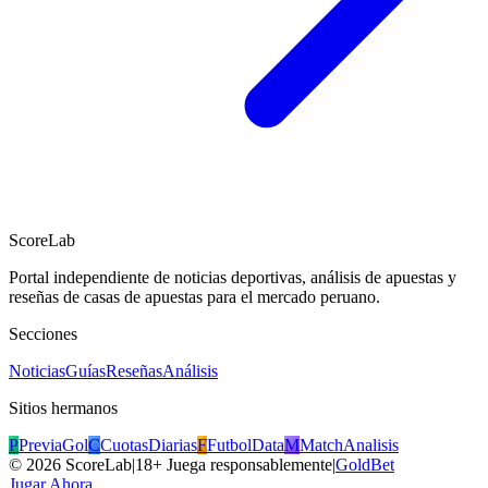
ScoreLab
Portal independiente de noticias deportivas, análisis de apuestas y
reseñas de casas de apuestas para el mercado peruano.
Secciones
Noticias
Guías
Reseñas
Análisis
Sitios hermanos
P
PreviaGol
C
CuotasDiarias
F
FutbolData
M
MatchAnalisis
©
2026
ScoreLab
|
18+ Juega responsablemente
|
GoldBet
Jugar Ahora