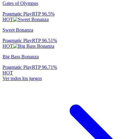
Gates of Olympus
Pragmatic Play
RTP
96.5
%
HOT
Sweet Bonanza
Pragmatic Play
RTP
96.51
%
HOT
Big Bass Bonanza
Pragmatic Play
RTP
96.71
%
HOT
Ver todos los juegos