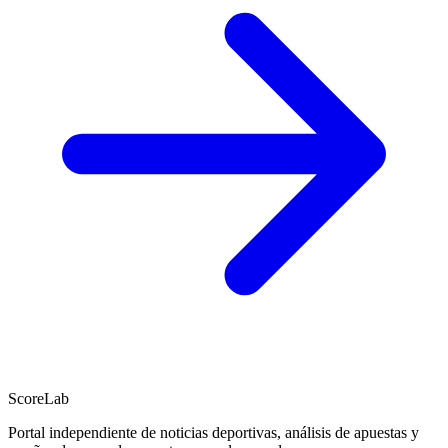
ScoreLab
Portal independiente de noticias deportivas, análisis de apuestas y