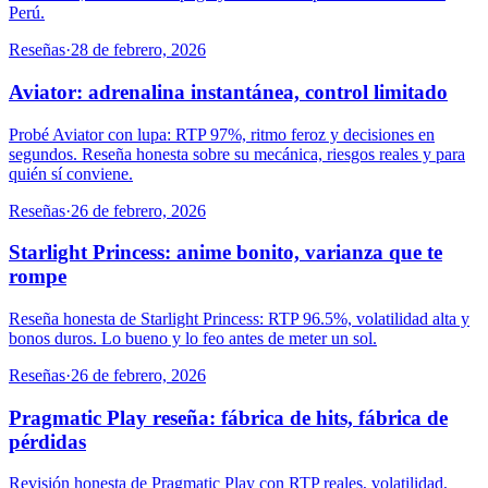
Perú.
Reseñas
·
28 de febrero, 2026
Aviator: adrenalina instantánea, control limitado
Probé Aviator con lupa: RTP 97%, ritmo feroz y decisiones en
segundos. Reseña honesta sobre su mecánica, riesgos reales y para
quién sí conviene.
Reseñas
·
26 de febrero, 2026
Starlight Princess: anime bonito, varianza que te
rompe
Reseña honesta de Starlight Princess: RTP 96.5%, volatilidad alta y
bonos duros. Lo bueno y lo feo antes de meter un sol.
Reseñas
·
26 de febrero, 2026
Pragmatic Play reseña: fábrica de hits, fábrica de
pérdidas
Revisión honesta de Pragmatic Play con RTP reales, volatilidad,