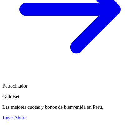
Patrocinador
GoldBet
Las mejores cuotas y bonos de bienvenida en Perú.
Jugar Ahora