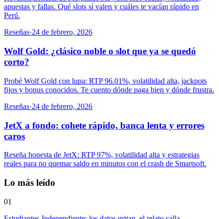
apuestas y fallas. Qué slots sí valen y cuáles te vacían rápido en
Perú.
Reseñas
·
24 de febrero, 2026
Wolf Gold: ¿clásico noble o slot que ya se quedó
corto?
Probé Wolf Gold con lupa: RTP 96.01%, volatilidad alta, jackpots
fijos y bonus conocidos. Te cuento dónde paga bien y dónde frustra.
Reseñas
·
24 de febrero, 2026
JetX a fondo: cohete rápido, banca lenta y errores
caros
Reseña honesta de JetX: RTP 97%, volatilidad alta y estrategias
reales para no quemar saldo en minutos con el crash de Smartsoft.
Lo más leído
01
Estudiantes-Independiente: los datos gritan, el relato calla