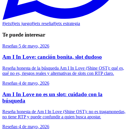
#
jetx
#
jetx juego
#
jetx reseña
#
jetx estrategia
Te puede interesar
Reseñas
·
5 de mayo, 2026
Am I In Love: canción bonita, slot dudoso
Reseña honesta de la búsqueda Am I In Love (Shine OST): qué es,
qué no es, riesgos reales y alternativas de slots con RTP claro.
Reseñas
·
4 de mayo, 2026
Am I In Love no es un slot: cuidado con la
búsqueda
Reseña honesta de Am I In Love (Shine OST): no es tragamonedas,
no tiene RTP y puede confundir a quien busca apostar.
Reseñas
·
4 de mayo, 2026