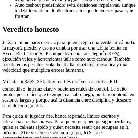
Auto cashout predefinido: evita decisiones impulsivas, aunque
te deja fuera de multiplicadores altos que luego ves pasar y te
frustran.
Veredicto honesto
JetX, a mí me parece eficaz para quien acepta una verdad incómoda:
la mayoría pierde, y eso no cambia por usar una tablita bonita en
Excel. Real. Tiene RTP competitivo para su categoría (97%),
ejecución veloz y herramientas útiles como auto cashout. También
trae defectos pesados: volatilidad alta, repetición mecánica y una
velocidad que multiplica errores humanos.
Mi nota:
⭐ 3.6/5
. Se la doy por tres motivos concretos: RTP
competitivo, interfaz clara y opciones reales de control. Le quito
puntos por lo fácil que te empuja al sobrejuego, por la monotonía en
sesiones largas y porque acá la distancia entre disciplina y desastre
se mide en segundos.
Para quién sí: jugador frío, banca separada, límites escritos y
tolerancia a rachas bravas. Para quién no: quien persigue pérdidas,
quien se calienta rápido y quien necesita sentir que recupera en la
próxima. Si te ves en ese segundo grupo, JetX no es