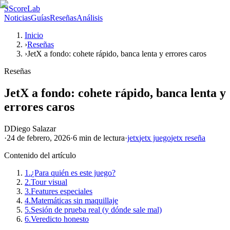
S
ScoreLab
Noticias
Guías
Reseñas
Análisis
Inicio
›
Reseñas
›
JetX a fondo: cohete rápido, banca lenta y errores caros
Reseñas
JetX a fondo: cohete rápido, banca lenta y
errores caros
D
Diego Salazar
·
24 de febrero, 2026
·
6 min
de lectura
·
jetx
jetx juego
jetx reseña
Contenido del artículo
1.
¿Para quién es este juego?
2.
Tour visual
3.
Features especiales
4.
Matemáticas sin maquillaje
5.
Sesión de prueba real (y dónde sale mal)
6.
Veredicto honesto