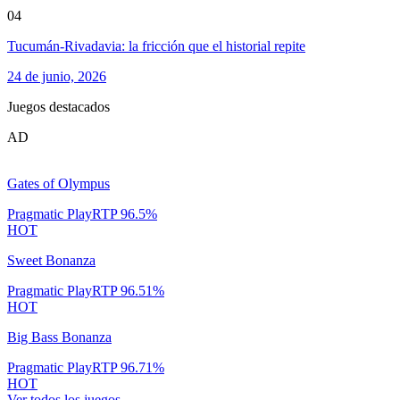
04
Tucumán-Rivadavia: la fricción que el historial repite
24 de junio, 2026
Juegos destacados
AD
Gates of Olympus
Pragmatic Play
RTP
96.5
%
HOT
Sweet Bonanza
Pragmatic Play
RTP
96.51
%
HOT
Big Bass Bonanza
Pragmatic Play
RTP
96.71
%
HOT
Ver todos los juegos