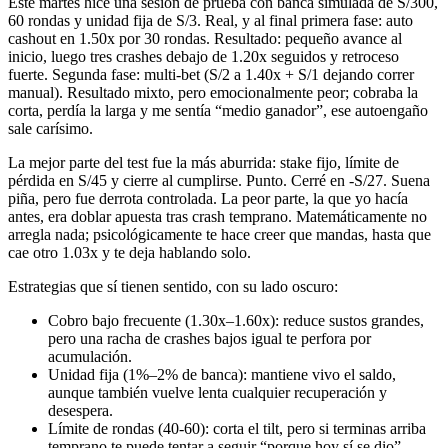
Este martes hice una sesión de prueba con banca simulada de S/300,
60 rondas y unidad fija de S/3. Real, y al final primera fase: auto
cashout en 1.50x por 30 rondas. Resultado: pequeño avance al
inicio, luego tres crashes debajo de 1.20x seguidos y retroceso
fuerte. Segunda fase: multi-bet (S/2 a 1.40x + S/1 dejando correr
manual). Resultado mixto, pero emocionalmente peor; cobraba la
corta, perdía la larga y me sentía “medio ganador”, ese autoengaño
sale carísimo.
La mejor parte del test fue la más aburrida: stake fijo, límite de
pérdida en S/45 y cierre al cumplirse. Punto. Cerré en -S/27. Suena
piña, pero fue derrota controlada. La peor parte, la que yo hacía
antes, era doblar apuesta tras crash temprano. Matemáticamente no
arregla nada; psicológicamente te hace creer que mandas, hasta que
cae otro 1.03x y te deja hablando solo.
Estrategias que sí tienen sentido, con su lado oscuro:
Cobro bajo frecuente (1.30x–1.60x): reduce sustos grandes,
pero una racha de crashes bajos igual te perfora por
acumulación.
Unidad fija (1%–2% de banca): mantiene vivo el saldo,
aunque también vuelve lenta cualquier recuperación y
desespera.
Límite de rondas (40-60): corta el tilt, pero si terminas arriba
temprano te puede tentar a seguir “porque hoy sí se dio”.