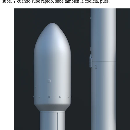
sube. Y cuando sube rápido, sube también la codicia, pues.