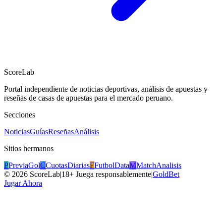
ScoreLab
Portal independiente de noticias deportivas, análisis de apuestas y
reseñas de casas de apuestas para el mercado peruano.
Secciones
Noticias
Guías
Reseñas
Análisis
Sitios hermanos
P
PreviaGol
C
CuotasDiarias
F
FutbolData
M
MatchAnalisis
©
2026
ScoreLab
|
18+ Juega responsablemente
|
GoldBet
Jugar Ahora