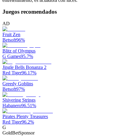
entretenimiento; es licuadora con luces.
Juegos recomendados
AD
Fruit Zen
Betsoft
96
%
Blitz of Olympus
G Games
95.7
%
Jingle Bells Bonanza 2
Red Tiger
96.17
%
Greedy Goblins
Betsoft
97
%
Shivering Strings
Habanero
96.51
%
Pirates Plenty Treasures
Red Tiger
96.2
%
G
GoldBet
Sponsor