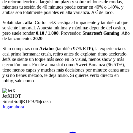
de retorno teórico a larguísimo plazo y sobre millones de rondas,
mientras tu sesión de 40 minutos puede cerrar en 40% o 140%, y
ambas son totalmente posibles en alta varianza. Así de loco.
Volatilidad:
alta
. Corto. JetX castiga al impaciente y también al que
se siente inmortal. Apuesta mínima y máxima: depende del casino,
pero suele rondar
0.10 / 1,000
. Proveedor:
Smartsoft Gaming
. Año
de lanzamiento:
2020
.
Si lo comparas con
Aviator
(también 97% RTP), la experiencia es
casi prima hermana: crash, retiro antes de explotar, ritmo acelerado.
JetX se siente un toque más seco en lo visual, menos show y más
ejecución pura. Frente a una slot como Sweet Bonanza (96.51%),
tiene menos capas y muchas más decisiones por minuto; cansa antes,
y si no tienes método, te deja misio. Si quieres verlo directo en
lobby, sale como
JetX
HOT
SmartSoft
|
RTP
97
%
|
crash
Jugar ahora