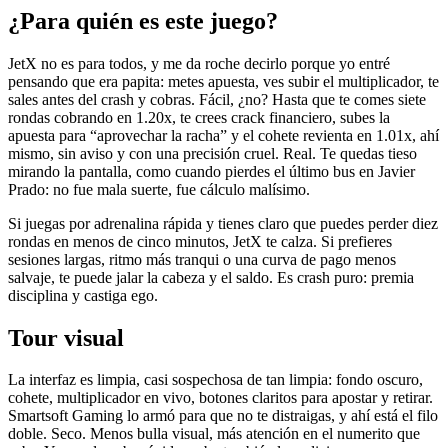
¿Para quién es este juego?
JetX no es para todos, y me da roche decirlo porque yo entré
pensando que era papita: metes apuesta, ves subir el multiplicador, te
sales antes del crash y cobras. Fácil, ¿no? Hasta que te comes siete
rondas cobrando en 1.20x, te crees crack financiero, subes la
apuesta para “aprovechar la racha” y el cohete revienta en 1.01x, ahí
mismo, sin aviso y con una precisión cruel. Real. Te quedas tieso
mirando la pantalla, como cuando pierdes el último bus en Javier
Prado: no fue mala suerte, fue cálculo malísimo.
Si juegas por adrenalina rápida y tienes claro que puedes perder diez
rondas en menos de cinco minutos, JetX te calza. Si prefieres
sesiones largas, ritmo más tranqui o una curva de pago menos
salvaje, te puede jalar la cabeza y el saldo. Es crash puro: premia
disciplina y castiga ego.
Tour visual
La interfaz es limpia, casi sospechosa de tan limpia: fondo oscuro,
cohete, multiplicador en vivo, botones claritos para apostar y retirar.
Smartsoft Gaming lo armó para que no te distraigas, y ahí está el filo
doble. Seco. Menos bulla visual, más atención en el numerito que