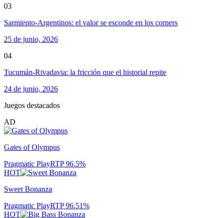
03
Sarmiento-Argentinos: el valor se esconde en los corners
25 de junio, 2026
04
Tucumán-Rivadavia: la fricción que el historial repite
24 de junio, 2026
Juegos destacados
AD
Gates of Olympus
Pragmatic Play
RTP
96.5
%
HOT
Sweet Bonanza
Pragmatic Play
RTP
96.51
%
HOT