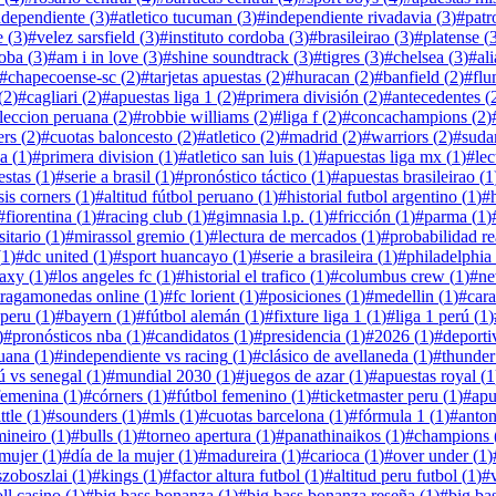
ndependiente
(
3
)
#
atletico tucuman
(
3
)
#
independiente rivadavia
(
3
)
#
patr
e
(
3
)
#
velez sarsfield
(
3
)
#
instituto cordoba
(
3
)
#
brasileirao
(
3
)
#
platense
(
doba
(
3
)
#
am i in love
(
3
)
#
shine soundtrack
(
3
)
#
tigres
(
3
)
#
chelsea
(
3
)
#
al
#
chapecoense-sc
(
2
)
#
tarjetas apuestas
(
2
)
#
huracan
(
2
)
#
banfield
(
2
)
#
flu
(
2
)
#
cagliari
(
2
)
#
apuestas liga 1
(
2
)
#
primera división
(
2
)
#
antecedentes
(
leccion peruana
(
2
)
#
robbie williams
(
2
)
#
liga f
(
2
)
#
concachampions
(
2
)
ers
(
2
)
#
cuotas baloncesto
(
2
)
#
atletico
(
2
)
#
madrid
(
2
)
#
warriors
(
2
)
#
suda
ca
(
1
)
#
primera division
(
1
)
#
atletico san luis
(
1
)
#
apuestas liga mx
(
1
)
#
lec
estas
(
1
)
#
serie a brasil
(
1
)
#
pronóstico táctico
(
1
)
#
apuestas brasileirao
(
1
sis corners
(
1
)
#
altitud fútbol peruano
(
1
)
#
historial futbol argentino
(
1
)
#
#
fiorentina
(
1
)
#
racing club
(
1
)
#
gimnasia l.p.
(
1
)
#
fricción
(
1
)
#
parma
(
1
)
itario
(
1
)
#
mirassol gremio
(
1
)
#
lectura de mercados
(
1
)
#
probabilidad re
(
1
)
#
dc united
(
1
)
#
sport huancayo
(
1
)
#
serie a brasileira
(
1
)
#
philadelphia
laxy
(
1
)
#
los angeles fc
(
1
)
#
historial el trafico
(
1
)
#
columbus crew
(
1
)
#
ne
tragamonedas online
(
1
)
#
fc lorient
(
1
)
#
posiciones
(
1
)
#
medellin
(
1
)
#
car
 peru
(
1
)
#
bayern
(
1
)
#
fútbol alemán
(
1
)
#
fixture liga 1
(
1
)
#
liga 1 perú
(
1
)
)
#
pronósticos nba
(
1
)
#
candidatos
(
1
)
#
presidencia
(
1
)
#
2026
(
1
)
#
deporti
juana
(
1
)
#
independiente vs racing
(
1
)
#
clásico de avellaneda
(
1
)
#
thunder
ú vs senegal
(
1
)
#
mundial 2030
(
1
)
#
juegos de azar
(
1
)
#
apuestas royal
(
1
femenina
(
1
)
#
córners
(
1
)
#
fútbol femenino
(
1
)
#
ticketmaster peru
(
1
)
#
apu
ttle
(
1
)
#
sounders
(
1
)
#
mls
(
1
)
#
cuotas barcelona
(
1
)
#
fórmula 1
(
1
)
#
anton
mineiro
(
1
)
#
bulls
(
1
)
#
torneo apertura
(
1
)
#
panathinaikos
(
1
)
#
champions
 mujer
(
1
)
#
día de la mujer
(
1
)
#
madureira
(
1
)
#
carioca
(
1
)
#
over under
(
1
)
szoboszlai
(
1
)
#
kings
(
1
)
#
factor altura futbol
(
1
)
#
altitud peru futbol
(
1
)
#
ll casino
(
1
)
#
big bass bonanza
(
1
)
#
big bass bonanza reseña
(
1
)
#
big ba