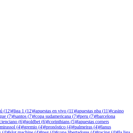
rú
(
12
)
#
liga 1
(
12
)
#
apuestas en vivo
(
11
)
#
apuestas nba
(
11
)
#
casino
ague
(
7
)
#
santos
(
7
)
#
copa sudamericana
(
7
)
#
peru
(
7
)
#
barcelona
cienciano
(
6
)
#
goldbet
(
6
)
#
corinthians
(
5
)
#
apuestas corners
mirassol
(
4
)
#
gremio
(
4
)
#
pronóstico
(
4
)
#
palmeiras
(
4
)
#
lanus
s
(
4
)
#
slot machine
(
4
)
#
psg
(
4
)
#
copa libertadores
(
4
)
#
racing
(
4
)
#
la liga