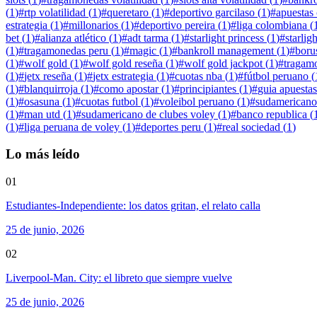
(
1
)
#
rtp volatilidad
(
1
)
#
queretaro
(
1
)
#
deportivo garcilaso
(
1
)
#
apuestas
estrategia
(
1
)
#
millonarios
(
1
)
#
deportivo pereira
(
1
)
#
liga colombiana
(
bet
(
1
)
#
alianza atlético
(
1
)
#
adt tarma
(
1
)
#
starlight princess
(
1
)
#
starlig
(
1
)
#
tragamonedas peru
(
1
)
#
magic
(
1
)
#
bankroll management
(
1
)
#
boru
(
1
)
#
wolf gold
(
1
)
#
wolf gold reseña
(
1
)
#
wolf gold jackpot
(
1
)
#
tragam
(
1
)
#
jetx reseña
(
1
)
#
jetx estrategia
(
1
)
#
cuotas nba
(
1
)
#
fútbol peruano
(
(
1
)
#
blanquirroja
(
1
)
#
como apostar
(
1
)
#
principiantes
(
1
)
#
guia apuestas
(
1
)
#
osasuna
(
1
)
#
cuotas futbol
(
1
)
#
voleibol peruano
(
1
)
#
sudamericano
(
1
)
#
man utd
(
1
)
#
sudamericano de clubes voley
(
1
)
#
banco republica
(
(
1
)
#
liga peruana de voley
(
1
)
#
deportes peru
(
1
)
#
real sociedad
(
1
)
Lo más leído
01
Estudiantes-Independiente: los datos gritan, el relato calla
25 de junio, 2026
02
Liverpool-Man. City: el libreto que siempre vuelve
25 de junio, 2026