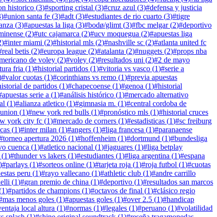
on historico
(
3
)
#
sporting cristal
(
3
)
#
cruz azul
(
3
)
#
defensa y justicia
3
)
#
union santa fe
(
3
)
#
adt
(
3
)
#
estudiantes de rio cuarto
(
3
)
#
tigre
ianza
(
3
)
#
apuestas la liga
(
3
)
#
bodø/glimt
(
3
)
#
fbc melgar
(
2
)
#
deportivo
minense
(
2
)
#
utc cajamarca
(
2
)
#
ucv moquegua
(
2
)
#
apuestas liga
2
)
#
inter miami
(
2
)
#
historial mls
(
2
)
#
nashville sc
(
2
)
#
atlanta united fc
#
real betis
(
2
)
#
europa league
(
2
)
#
atalanta
(
2
)
#
nuggets
(
2
)
#
props nba
mericano de voley
(
2
)
#
voley
(
2
)
#
resultados uni
(
2
)
#
2 de mayo
tura fria
(
1
)
#
historial partidos
(
1
)
#
vitoria vs vasco
(
1
)
#
serie a
)
#
valor cuotas
(
1
)
#
corinthians vs remo
(
1
)
#
previa apuestas
historial de partidos
(
1
)
#
chapecoense
(
1
)
#
genoa
(
1
)
#
historial
#
apuestas serie a
(
1
)
#
análisis histórico
(
1
)
#
mercado alternativo
al
(
1
)
#
alianza atletico
(
1
)
#
gimnasia m.
(
1
)
#
central cordoba de
 union
(
1
)
#
new york red bulls
(
1
)
#
pronóstico mls
(
1
)
#
historial cruces
w york city fc
(
1
)
#
mercado de corners
(
1
)
#
estadisticas
(
1
)
#
sc freiburg
acas
(
1
)
#
inter milan
(
1
)
#
angers
(
1
)
#
liga francesa
(
1
)
#
paranaense
#
torneo apertura 2026
(
1
)
#
hoffenheim
(
1
)
#
dortmund
(
1
)
#
bundesliga
vo cuenca
(
1
)
#
atletico nacional
(
1
)
#
jaguares
(
1
)
#
liga betplay
(
1
)
#
thunder vs lakers
(
1
)
#
estudiantes
(
1
)
#
liga argentina
(
1
)
#
espana
)
#
parlays
(
1
)
#
sorteos online
(
1
)
#
tarjeta roja
(
1
)
#
roja futbol
(
1
)
#
cuotas
estas peru
(
1
)
#
rayo vallecano
(
1
)
#
athletic club
(
1
)
#
andre carrillo
elli
(
1
)
#
gran premio de china
(
1
)
#
deportivo
(
1
)
#
resultados san marcos
(
1
)
#
partidos de champions
(
1
)
#
octavos de final
(
1
)
#
clásico regio
#
mas menos goles
(
1
)
#
apuestas goles
(
1
)
#
over 2.5
(
1
)
#
handicap
ventaja local altura
(
1
)
#
normas
(
1
)
#
legales
(
1
)
#
peruano
(
1
)
#
volatilidad
ss splash
(
1
)
#
shine original soundtrack
(
1
)
#
reseña tragamonedas