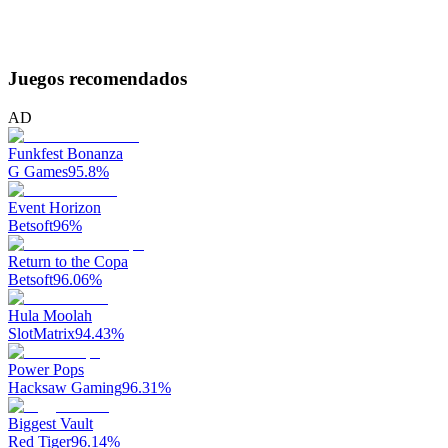
Juegos recomendados
AD
Funkfest Bonanza
G Games
95.8
%
Event Horizon
Betsoft
96
%
Return to the Copa
Betsoft
96.06
%
Hula Moolah
SlotMatrix
94.43
%
Power Pops
Hacksaw Gaming
96.31
%
Biggest Vault
Red Tiger
96.14
%