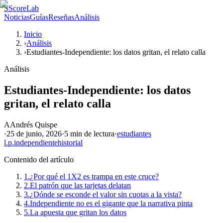
S
ScoreLab
Noticias
Guías
Reseñas
Análisis
Inicio
›
Análisis
›
Estudiantes-Independiente: los datos gritan, el relato calla
Análisis
Estudiantes-Independiente: los datos
gritan, el relato calla
A
Andrés Quispe
·
25 de junio, 2026
·
5 min
de lectura
·
estudiantes
l.p.
independiente
historial
Contenido del artículo
1.
¿Por qué el 1X2 es trampa en este cruce?
2.
El patrón que las tarjetas delatan
3.
¿Dónde se esconde el valor sin cuotas a la vista?
4.
Independiente no es el gigante que la narrativa pinta
5.
La apuesta que gritan los datos