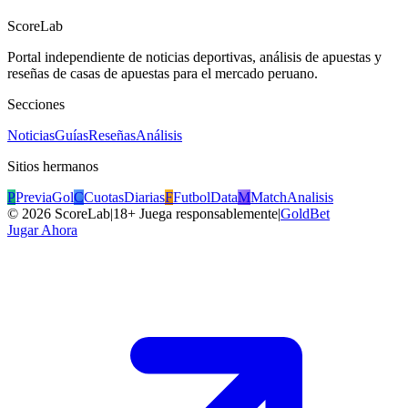
ScoreLab
Portal independiente de noticias deportivas, análisis de apuestas y
reseñas de casas de apuestas para el mercado peruano.
Secciones
Noticias
Guías
Reseñas
Análisis
Sitios hermanos
P
PreviaGol
C
CuotasDiarias
F
FutbolData
M
MatchAnalisis
©
2026
ScoreLab
|
18+ Juega responsablemente
|
GoldBet
Jugar Ahora