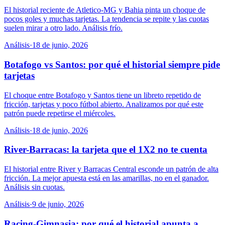
El historial reciente de Atletico-MG y Bahia pinta un choque de
pocos goles y muchas tarjetas. La tendencia se repite y las cuotas
suelen mirar a otro lado. Análisis frío.
Análisis
·
18 de junio, 2026
Botafogo vs Santos: por qué el historial siempre pide
tarjetas
El choque entre Botafogo y Santos tiene un libreto repetido de
fricción, tarjetas y poco fútbol abierto. Analizamos por qué este
patrón puede repetirse el miércoles.
Análisis
·
18 de junio, 2026
River-Barracas: la tarjeta que el 1X2 no te cuenta
El historial entre River y Barracas Central esconde un patrón de alta
fricción. La mejor apuesta está en las amarillas, no en el ganador.
Análisis sin cuotas.
Análisis
·
9 de junio, 2026
Racing-Gimnasia: por qué el historial apunta a