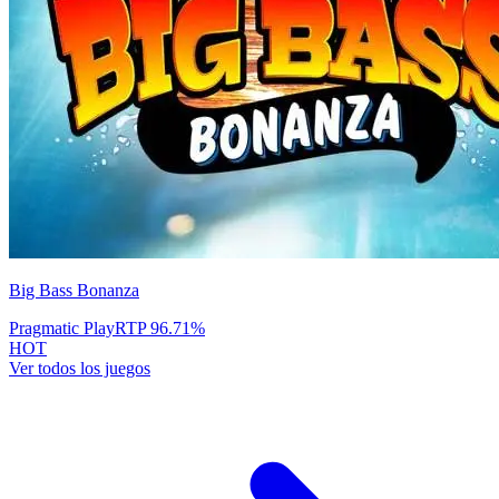
Big Bass Bonanza
Pragmatic Play
RTP
96.71
%
HOT
Ver todos los juegos