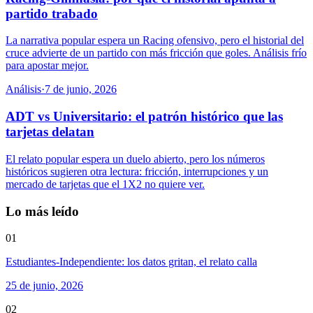
partido trabado
La narrativa popular espera un Racing ofensivo, pero el historial del
cruce advierte de un partido con más fricción que goles. Análisis frío
para apostar mejor.
Análisis
·
7 de junio, 2026
ADT vs Universitario: el patrón histórico que las
tarjetas delatan
El relato popular espera un duelo abierto, pero los números
históricos sugieren otra lectura: fricción, interrupciones y un
mercado de tarjetas que el 1X2 no quiere ver.
Lo más leído
01
Estudiantes-Independiente: los datos gritan, el relato calla
25 de junio, 2026
02