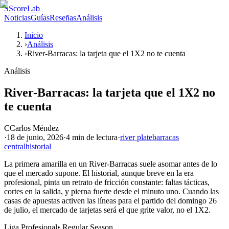
S
ScoreLab
Noticias
Guías
Reseñas
Análisis
Inicio
›
Análisis
›
River-Barracas: la tarjeta que el 1X2 no te cuenta
Análisis
River-Barracas: la tarjeta que el 1X2 no
te cuenta
C
Carlos Méndez
·
18 de junio, 2026
·
4 min
de lectura
·
river plate
barracas
central
historial
La primera amarilla en un River-Barracas suele asomar antes de lo
que el mercado supone. El historial, aunque breve en la era
profesional, pinta un retrato de fricción constante: faltas tácticas,
cortes en la salida, y pierna fuerte desde el minuto uno. Cuando las
casas de apuestas activen las líneas para el partido del domingo 26
de julio, el mercado de tarjetas será el que grite valor, no el 1X2.
Liga Profesional
•
Regular Season