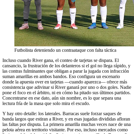
Futbolista deteniendo un contraataque con falta táctica
Incluso cuando River gana, el conteo de tarjetas se dispara. El
cansancio, la frustración de los delanteros si el gol no llega rápido, y
las contras fulminantes que obligan a parar la jugada con infracción
suman amarillas en ambos bandos. Eso configura un escenario
donde la apuesta over en tarjetas —cuando aparezca— ofrece más
consistencia que adivinar si River ganará por uno o dos goles. Nadie
pone el foco en el árbitro, ni en cómo ha pitado sus últimos partidos.
Concentrarse en ese dato, aún sin nombre, es lo que separa una
lectura fría de la masa que solo mira el escudo.
Y hay otro detalle: los laterales. Barracas suele forzar saques de
banda largos que estiran a River, y en esas jugadas divididas afloran
las faltas por disputa. La primera amarilla muchas veces nace de una
pelota aérea en territorio visitante. Por eso, incluso mercados como