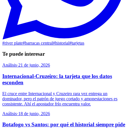
#
river plate
#
barracas central
#
historial
#
tarjetas
Te puede interesar
Análisis
·
21 de junio, 2026
Internacional-Cruzeiro: la tarjeta que los datos
esconden
El cruce entre Internacional y Cruzeiro rara vez entrega un
dominador, pero el patrón de juego cortado y amonestaciones es
consistente. Ahí el apostador frío encuentra valor.
Análisis
·
18 de junio, 2026
Botafogo vs Santos: por qué el historial siempre pide