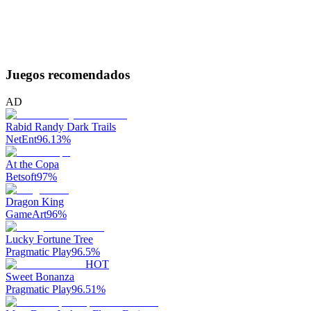
Juegos recomendados
AD
Rabid Randy Dark Trails
NetEnt
96.13
%
At the Copa
Betsoft
97
%
Dragon King
GameArt
96
%
Lucky Fortune Tree
Pragmatic Play
96.5
%
HOT
Sweet Bonanza
Pragmatic Play
96.51
%