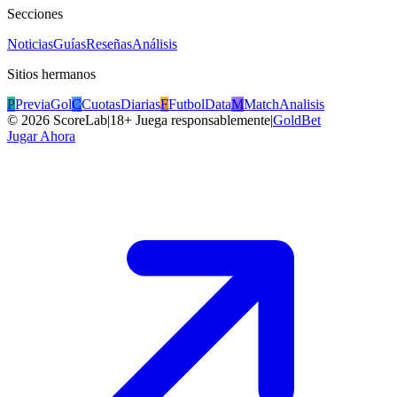
Secciones
Noticias
Guías
Reseñas
Análisis
Sitios hermanos
P
PreviaGol
C
CuotasDiarias
F
FutbolData
M
MatchAnalisis
©
2026
ScoreLab
|
18+ Juega responsablemente
|
GoldBet
Jugar Ahora