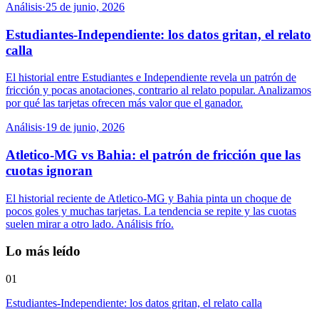
Análisis
·
25 de junio, 2026
Estudiantes-Independiente: los datos gritan, el relato
calla
El historial entre Estudiantes e Independiente revela un patrón de
fricción y pocas anotaciones, contrario al relato popular. Analizamos
por qué las tarjetas ofrecen más valor que el ganador.
Análisis
·
19 de junio, 2026
Atletico-MG vs Bahia: el patrón de fricción que las
cuotas ignoran
El historial reciente de Atletico-MG y Bahia pinta un choque de
pocos goles y muchas tarjetas. La tendencia se repite y las cuotas
suelen mirar a otro lado. Análisis frío.
Lo más leído
01
Estudiantes-Independiente: los datos gritan, el relato calla