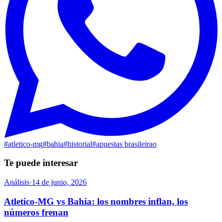
#
atletico-mg
#
bahia
#
historial
#
apuestas brasileirao
Te puede interesar
Análisis
·
14 de junio, 2026
Atletico-MG vs Bahia: los nombres inflan, los
números frenan