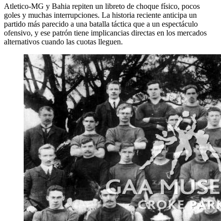
Atletico-MG y Bahia repiten un libreto de choque físico, pocos
goles y muchas interrupciones. La historia reciente anticipa un
partido más parecido a una batalla táctica que a un espectáculo
ofensivo, y ese patrón tiene implicancias directas en los mercados
alternativos cuando las cuotas lleguen.