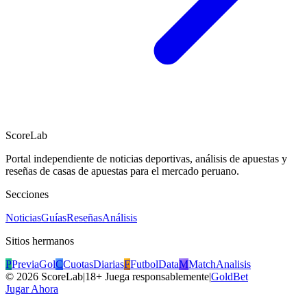
ScoreLab
Portal independiente de noticias deportivas, análisis de apuestas y
reseñas de casas de apuestas para el mercado peruano.
Secciones
Noticias
Guías
Reseñas
Análisis
Sitios hermanos
P
PreviaGol
C
CuotasDiarias
F
FutbolData
M
MatchAnalisis
©
2026
ScoreLab
|
18+ Juega responsablemente
|
GoldBet
Jugar Ahora