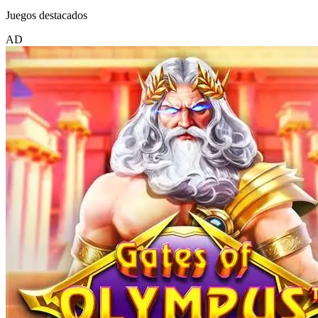
Juegos destacados
AD