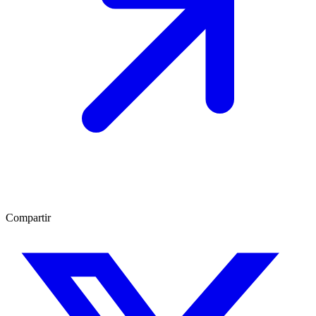
Compartir