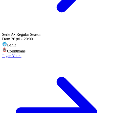
Serie A
•
Regular Season
Dom 26 jul
•
20:00
Bahia
Corinthians
Jugar Ahora