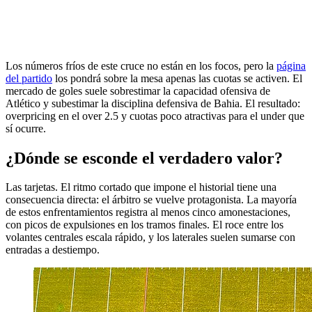
Los números fríos de este cruce no están en los focos, pero la
página
del partido
los pondrá sobre la mesa apenas las cuotas se activen. El
mercado de goles suele sobrestimar la capacidad ofensiva de
Atlético y subestimar la disciplina defensiva de Bahia. El resultado:
overpricing en el over 2.5 y cuotas poco atractivas para el under que
sí ocurre.
¿Dónde se esconde el verdadero valor?
Las tarjetas. El ritmo cortado que impone el historial tiene una
consecuencia directa: el árbitro se vuelve protagonista. La mayoría
de estos enfrentamientos registra al menos cinco amonestaciones,
con picos de expulsiones en los tramos finales. El roce entre los
volantes centrales escala rápido, y los laterales suelen sumarse con
entradas a destiempo.