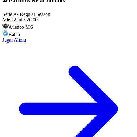
⚽ Partidos Relacionados
Serie A
•
Regular Season
Mié 22 jul
•
20:00
Atletico-MG
Bahia
Jugar Ahora