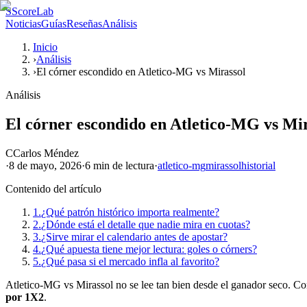
S
ScoreLab
Noticias
Guías
Reseñas
Análisis
Inicio
›
Análisis
›
El córner escondido en Atletico-MG vs Mirassol
Análisis
El córner escondido en Atletico-MG vs Mi
C
Carlos Méndez
·
8 de mayo, 2026
·
6 min
de lectura
·
atletico-mg
mirassol
historial
Contenido del artículo
1.
¿Qué patrón histórico importa realmente?
2.
¿Dónde está el detalle que nadie mira en cuotas?
3.
¿Sirve mirar el calendario antes de apostar?
4.
¿Qué apuesta tiene mejor lectura: goles o córners?
5.
¿Qué pasa si el mercado infla al favorito?
Atletico-MG vs Mirassol no se lee tan bien desde el ganador seco. Con c
por 1X2
.