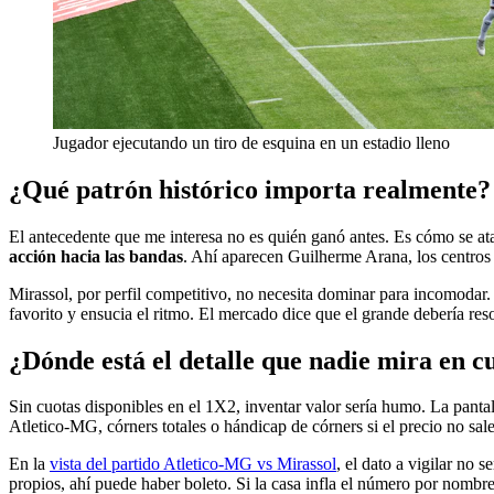
Jugador ejecutando un tiro de esquina en un estadio lleno
¿Qué patrón histórico importa realmente?
El antecedente que me interesa no es quién ganó antes. Es cómo se ata
acción hacia las bandas
. Ahí aparecen Guilherme Arana, los centros 
Mirassol, por perfil competitivo, no necesita dominar para incomodar. 
favorito y ensucia el ritmo. El mercado dice que el grande debería res
¿Dónde está el detalle que nadie mira en c
Sin cuotas disponibles en el 1X2, inventar valor sería humo. La pantal
Atletico-MG, córners totales o hándicap de córners si el precio no sale
En la
vista del partido Atletico-MG vs Mirassol
, el dato a vigilar no 
propios, ahí puede haber boleto. Si la casa infla el número por nombre 