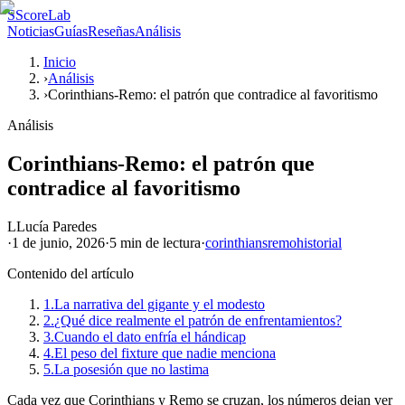
S
ScoreLab
Noticias
Guías
Reseñas
Análisis
Inicio
›
Análisis
›
Corinthians-Remo: el patrón que contradice al favoritismo
Análisis
Corinthians-Remo: el patrón que
contradice al favoritismo
L
Lucía Paredes
·
1 de junio, 2026
·
5 min
de lectura
·
corinthians
remo
historial
Contenido del artículo
1.
La narrativa del gigante y el modesto
2.
¿Qué dice realmente el patrón de enfrentamientos?
3.
Cuando el dato enfría el hándicap
4.
El peso del fixture que nadie menciona
5.
La posesión que no lastima
Cada vez que Corinthians y Remo se cruzan, los números dejan ver