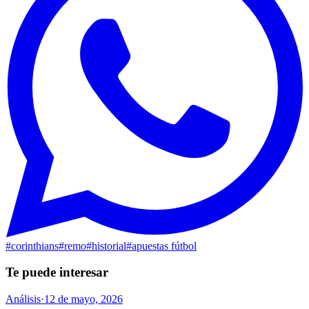
#
corinthians
#
remo
#
historial
#
apuestas fútbol
Te puede interesar
Análisis
·
12 de mayo, 2026