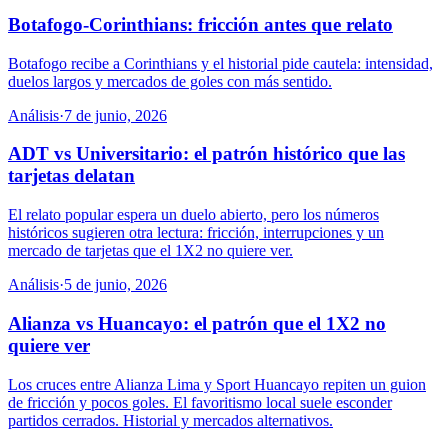
Botafogo-Corinthians: fricción antes que relato
Botafogo recibe a Corinthians y el historial pide cautela: intensidad,
duelos largos y mercados de goles con más sentido.
Análisis
·
7 de junio, 2026
ADT vs Universitario: el patrón histórico que las
tarjetas delatan
El relato popular espera un duelo abierto, pero los números
históricos sugieren otra lectura: fricción, interrupciones y un
mercado de tarjetas que el 1X2 no quiere ver.
Análisis
·
5 de junio, 2026
Alianza vs Huancayo: el patrón que el 1X2 no
quiere ver
Los cruces entre Alianza Lima y Sport Huancayo repiten un guion
de fricción y pocos goles. El favoritismo local suele esconder
partidos cerrados. Historial y mercados alternativos.