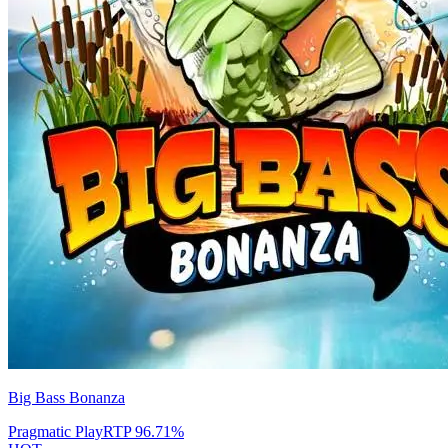
Big Bass Bonanza
Pragmatic Play
RTP
96.71
%