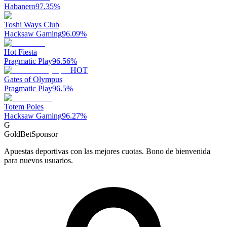
Habanero
97.35
%
Toshi Ways Club
Hacksaw Gaming
96.09
%
Hot Fiesta
Pragmatic Play
96.56
%
HOT
Gates of Olympus
Pragmatic Play
96.5
%
Totem Poles
Hacksaw Gaming
96.27
%
G
GoldBet
Sponsor
Apuestas deportivas con las mejores cuotas. Bono de bienvenida
para nuevos usuarios.