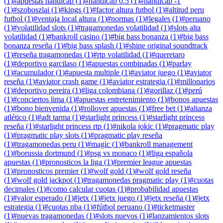
(
1
)
#
apuestas handicap
(
1
)
#
handicap 0.5
(
1
)
#
handicap -1
(
1
)
#
szoboszlai
(
1
)
#
kings
(
1
)
#
factor altura futbol
(
1
)
#
altitud peru
futbol
(
1
)
#
ventaja local altura
(
1
)
#
normas
(
1
)
#
legales
(
1
)
#
peruano
(
1
)
#
volatilidad slots
(
1
)
#
tragamonedas volatilidad
(
1
)
#
slots alta
volatilidad
(
1
)
#
bankroll casino
(
1
)
#
big bass bonanza
(
1
)
#
big bass
bonanza reseña
(
1
)
#
big bass splash
(
1
)
#
shine original soundtrack
(
1
)
#
reseña tragamonedas
(
1
)
#
rtp volatilidad
(
1
)
#
queretaro
(
1
)
#
deportivo garcilaso
(
1
)
#
apuestas combinadas
(
1
)
#
parlay
(
1
)
#
acumulador
(
1
)
#
apuesta multiple
(
1
)
#
aviator juego
(
1
)
#
aviator
reseña
(
1
)
#
aviator crash game
(
1
)
#
aviator estrategia
(
1
)
#
millonarios
(
1
)
#
deportivo pereira
(
1
)
#
liga colombiana
(
1
)
#
gorillaz
(
1
)
#
perú
(
1
)
#
conciertos lima
(
1
)
#
apuestas entretenimiento
(
1
)
#
bonos apuestas
(
1
)
#
bono bienvenida
(
1
)
#
rollover apuestas
(
1
)
#
free bet
(
1
)
#
alianza
atlético
(
1
)
#
adt tarma
(
1
)
#
starlight princess
(
1
)
#
starlight princess
reseña
(
1
)
#
starlight princess rtp
(
1
)
#
nikola jokic
(
1
)
#
pragmatic play
(
1
)
#
pragmatic play slots
(
1
)
#
pragmatic play reseña
(
1
)
#
tragamonedas peru
(
1
)
#
magic
(
1
)
#
bankroll management
(
1
)
#
borussia dortmund
(
1
)
#
psg vs monaco
(
1
)
#
liga española
apuestas
(
1
)
#
pronosticos la liga
(
1
)
#
premier league apuestas
(
1
)
#
pronosticos premier
(
1
)
#
wolf gold
(
1
)
#
wolf gold reseña
(
1
)
#
wolf gold jackpot
(
1
)
#
tragamonedas pragmatic play
(
1
)
#
cuotas
decimales
(
1
)
#
como calcular cuotas
(
1
)
#
probabilidad apuestas
(
1
)
#
valor esperado
(
1
)
#
jetx
(
1
)
#
jetx juego
(
1
)
#
jetx reseña
(
1
)
#
jetx
estrategia
(
1
)
#
cuotas nba
(
1
)
#
fútbol peruano
(
1
)
#
ticketmaster
(
1
)
#
nuevas tragamonedas
(
1
)
#
slots nuevos
(
1
)
#
lanzamientos slots