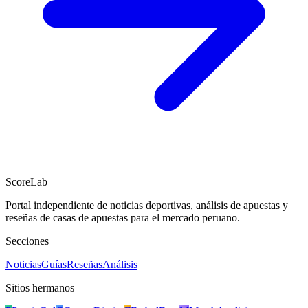
ScoreLab
Portal independiente de noticias deportivas, análisis de apuestas y
reseñas de casas de apuestas para el mercado peruano.
Secciones
Noticias
Guías
Reseñas
Análisis
Sitios hermanos