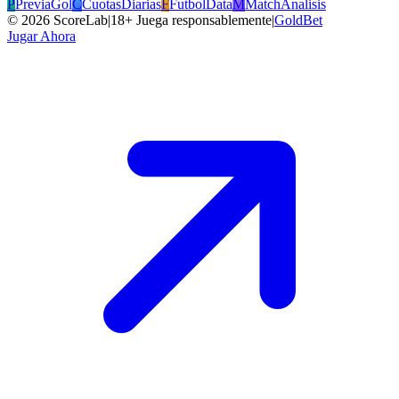
P
PreviaGol
C
CuotasDiarias
F
FutbolData
M
MatchAnalisis
©
2026
ScoreLab
|
18+ Juega responsablemente
|
GoldBet
Jugar Ahora