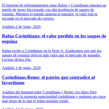
El historial de enfrentamientos entre Bahia y Corinthians muestra un
patrón de juego friccionado con alta incidencia de saques de
esquina. Mientras el mundo apuesta al ganador, el valor real se
esconde en el mercado de corners.
Análisis
·
2 de junio, 2026
Bahia-Corinthians: el valor perdido en los saques de
esquina
Bahia recibe a Corinthians en la Serie A. Analizamos por qué los
saques de esquina ofrecen más valor que el mercado de ganador.
Lectura táctica fría.
Análisis
·
1 de junio, 2026
Corinthians-Remo: el patrón que contradice al
favoritismo
Análisis del historial entre Corinthians y Remo: los datos fríos
desmienten la supuesta superioridad corinthiana y sugieren un cruce
más tenso de lo que el relato popular vende.