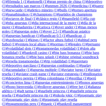
(
1
)
#
fórmula 1
(
1
)
#
antonelli
(
1
)
#
gran premio de china
(
1
)
#
deportivo
(
1
)
#
resultados san marcos
(
1
)
#
unmsm 2026
(
1
)
#
medicina
(
1
)
#
juarez
(
1
)
#
newcastle
(
1
)
#
atletico mineiro
(
1
)
#
bulls
(
1
)
#
torneo apertura
(
1
)
#
panathinaikos
(
1
)
#
champions
(
1
)
#
partidos de champions
(
1
)
#
octavos de final
(
1
)
#
clásico regio
(
1
)
#
mansfield
(
1
)
#
fa cup
(
1
)
#
nba apuestas
(
1
)
#
dia internacional de la mujer
(
1
)
#
día de la
mujer
(
1
)
#
madureira
(
1
)
#
carioca
(
1
)
#
over under
(
1
)
#
mas menos
goles
(
1
)
#
apuestas goles
(
1
)
#
over 2.5
(
1
)
#
handicap asiatico
(
1
)
#
apuestas handicap
(
1
)
#
handicap 0.5
(
1
)
#
handicap -1
(
1
)
#
szoboszlai
(
1
)
#
kings
(
1
)
#
factor altura futbol
(
1
)
#
altitud peru
futbol
(
1
)
#
ventaja local altura
(
1
)
#
normas
(
1
)
#
legales
(
1
)
#
peruano
(
1
)
#
volatilidad slots
(
1
)
#
tragamonedas volatilidad
(
1
)
#
slots alta
volatilidad
(
1
)
#
bankroll casino
(
1
)
#
big bass bonanza
(
1
)
#
big bass
bonanza reseña
(
1
)
#
big bass splash
(
1
)
#
shine original soundtrack
(
1
)
#
reseña tragamonedas
(
1
)
#
rtp volatilidad
(
1
)
#
queretaro
(
1
)
#
deportivo garcilaso
(
1
)
#
apuestas combinadas
(
1
)
#
parlay
(
1
)
#
acumulador
(
1
)
#
apuesta multiple
(
1
)
#
aviator juego
(
1
)
#
aviator
reseña
(
1
)
#
aviator crash game
(
1
)
#
aviator estrategia
(
1
)
#
millonarios
(
1
)
#
deportivo pereira
(
1
)
#
liga colombiana
(
1
)
#
gorillaz
(
1
)
#
perú
(
1
)
#
conciertos lima
(
1
)
#
apuestas entretenimiento
(
1
)
#
bonos apuestas
(
1
)
#
bono bienvenida
(
1
)
#
rollover apuestas
(
1
)
#
free bet
(
1
)
#
alianza
atlético
(
1
)
#
adt tarma
(
1
)
#
starlight princess
(
1
)
#
starlight princess
reseña
(
1
)
#
starlight princess rtp
(
1
)
#
nikola jokic
(
1
)
#
pragmatic play
(
1
)
#
pragmatic play slots
(
1
)
#
pragmatic play reseña
(
1
)
#
tragamonedas peru
(
1
)
#
magic
(
1
)
#
bankroll management