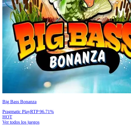
Big Bass Bonanza
Pragmatic Play
RTP
96.71
%
HOT
Ver todos los juegos