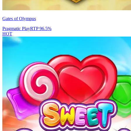
Gates of Olympus
Pragmatic Play
RTP
96.5
%
HOT