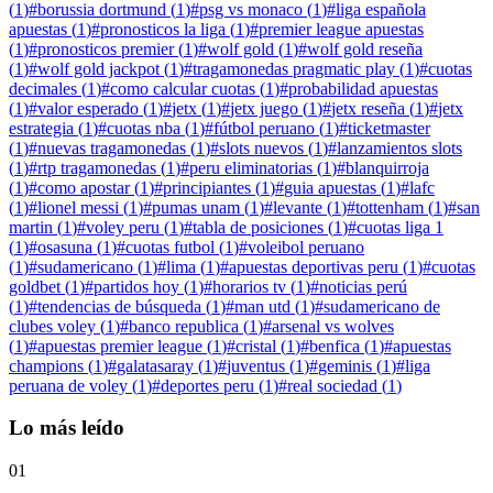
(
1
)
#
borussia dortmund
(
1
)
#
psg vs monaco
(
1
)
#
liga española
apuestas
(
1
)
#
pronosticos la liga
(
1
)
#
premier league apuestas
(
1
)
#
pronosticos premier
(
1
)
#
wolf gold
(
1
)
#
wolf gold reseña
(
1
)
#
wolf gold jackpot
(
1
)
#
tragamonedas pragmatic play
(
1
)
#
cuotas
decimales
(
1
)
#
como calcular cuotas
(
1
)
#
probabilidad apuestas
(
1
)
#
valor esperado
(
1
)
#
jetx
(
1
)
#
jetx juego
(
1
)
#
jetx reseña
(
1
)
#
jetx
estrategia
(
1
)
#
cuotas nba
(
1
)
#
fútbol peruano
(
1
)
#
ticketmaster
(
1
)
#
nuevas tragamonedas
(
1
)
#
slots nuevos
(
1
)
#
lanzamientos slots
(
1
)
#
rtp tragamonedas
(
1
)
#
peru eliminatorias
(
1
)
#
blanquirroja
(
1
)
#
como apostar
(
1
)
#
principiantes
(
1
)
#
guia apuestas
(
1
)
#
lafc
(
1
)
#
lionel messi
(
1
)
#
pumas unam
(
1
)
#
levante
(
1
)
#
tottenham
(
1
)
#
san
martin
(
1
)
#
voley peru
(
1
)
#
tabla de posiciones
(
1
)
#
cuotas liga 1
(
1
)
#
osasuna
(
1
)
#
cuotas futbol
(
1
)
#
voleibol peruano
(
1
)
#
sudamericano
(
1
)
#
lima
(
1
)
#
apuestas deportivas peru
(
1
)
#
cuotas
goldbet
(
1
)
#
partidos hoy
(
1
)
#
horarios tv
(
1
)
#
noticias perú
(
1
)
#
tendencias de búsqueda
(
1
)
#
man utd
(
1
)
#
sudamericano de
clubes voley
(
1
)
#
banco republica
(
1
)
#
arsenal vs wolves
(
1
)
#
apuestas premier league
(
1
)
#
cristal
(
1
)
#
benfica
(
1
)
#
apuestas
champions
(
1
)
#
galatasaray
(
1
)
#
juventus
(
1
)
#
geminis
(
1
)
#
liga
peruana de voley
(
1
)
#
deportes peru
(
1
)
#
real sociedad
(
1
)
Lo más leído
01