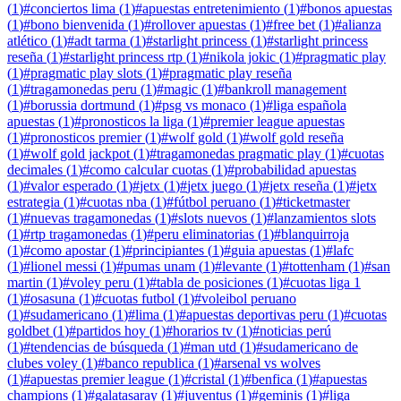
(
1
)
#
conciertos lima
(
1
)
#
apuestas entretenimiento
(
1
)
#
bonos apuestas
(
1
)
#
bono bienvenida
(
1
)
#
rollover apuestas
(
1
)
#
free bet
(
1
)
#
alianza
atlético
(
1
)
#
adt tarma
(
1
)
#
starlight princess
(
1
)
#
starlight princess
reseña
(
1
)
#
starlight princess rtp
(
1
)
#
nikola jokic
(
1
)
#
pragmatic play
(
1
)
#
pragmatic play slots
(
1
)
#
pragmatic play reseña
(
1
)
#
tragamonedas peru
(
1
)
#
magic
(
1
)
#
bankroll management
(
1
)
#
borussia dortmund
(
1
)
#
psg vs monaco
(
1
)
#
liga española
apuestas
(
1
)
#
pronosticos la liga
(
1
)
#
premier league apuestas
(
1
)
#
pronosticos premier
(
1
)
#
wolf gold
(
1
)
#
wolf gold reseña
(
1
)
#
wolf gold jackpot
(
1
)
#
tragamonedas pragmatic play
(
1
)
#
cuotas
decimales
(
1
)
#
como calcular cuotas
(
1
)
#
probabilidad apuestas
(
1
)
#
valor esperado
(
1
)
#
jetx
(
1
)
#
jetx juego
(
1
)
#
jetx reseña
(
1
)
#
jetx
estrategia
(
1
)
#
cuotas nba
(
1
)
#
fútbol peruano
(
1
)
#
ticketmaster
(
1
)
#
nuevas tragamonedas
(
1
)
#
slots nuevos
(
1
)
#
lanzamientos slots
(
1
)
#
rtp tragamonedas
(
1
)
#
peru eliminatorias
(
1
)
#
blanquirroja
(
1
)
#
como apostar
(
1
)
#
principiantes
(
1
)
#
guia apuestas
(
1
)
#
lafc
(
1
)
#
lionel messi
(
1
)
#
pumas unam
(
1
)
#
levante
(
1
)
#
tottenham
(
1
)
#
san
martin
(
1
)
#
voley peru
(
1
)
#
tabla de posiciones
(
1
)
#
cuotas liga 1
(
1
)
#
osasuna
(
1
)
#
cuotas futbol
(
1
)
#
voleibol peruano
(
1
)
#
sudamericano
(
1
)
#
lima
(
1
)
#
apuestas deportivas peru
(
1
)
#
cuotas
goldbet
(
1
)
#
partidos hoy
(
1
)
#
horarios tv
(
1
)
#
noticias perú
(
1
)
#
tendencias de búsqueda
(
1
)
#
man utd
(
1
)
#
sudamericano de
clubes voley
(
1
)
#
banco republica
(
1
)
#
arsenal vs wolves
(
1
)
#
apuestas premier league
(
1
)
#
cristal
(
1
)
#
benfica
(
1
)
#
apuestas
champions
(
1
)
#
galatasaray
(
1
)
#
juventus
(
1
)
#
geminis
(
1
)
#
liga