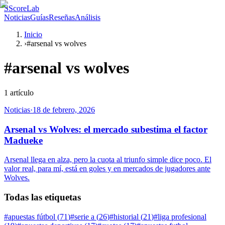
S
ScoreLab
Noticias
Guías
Reseñas
Análisis
Inicio
›
#arsenal vs wolves
#
arsenal vs wolves
1
artículo
Noticias
·
18 de febrero, 2026
Arsenal vs Wolves: el mercado subestima el factor
Madueke
Arsenal llega en alza, pero la cuota al triunfo simple dice poco. El
valor real, para mí, está en goles y en mercados de jugadores ante
Wolves.
Todas las etiquetas
#
apuestas fútbol
(
71
)
#
serie a
(
26
)
#
historial
(
21
)
#
liga profesional