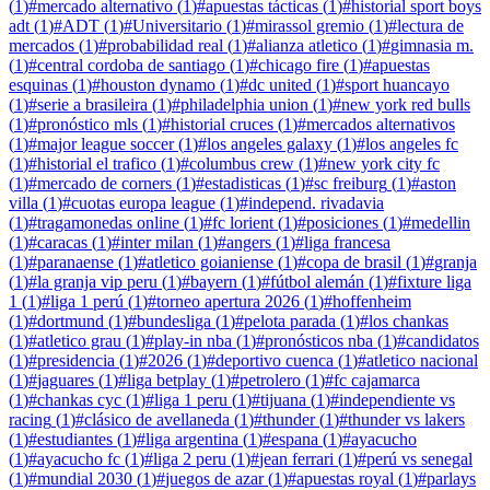
(
1
)
#
mercado alternativo
(
1
)
#
apuestas tácticas
(
1
)
#
historial sport boys
adt
(
1
)
#
ADT
(
1
)
#
Universitario
(
1
)
#
mirassol gremio
(
1
)
#
lectura de
mercados
(
1
)
#
probabilidad real
(
1
)
#
alianza atletico
(
1
)
#
gimnasia m.
(
1
)
#
central cordoba de santiago
(
1
)
#
chicago fire
(
1
)
#
apuestas
esquinas
(
1
)
#
houston dynamo
(
1
)
#
dc united
(
1
)
#
sport huancayo
(
1
)
#
serie a brasileira
(
1
)
#
philadelphia union
(
1
)
#
new york red bulls
(
1
)
#
pronóstico mls
(
1
)
#
historial cruces
(
1
)
#
mercados alternativos
(
1
)
#
major league soccer
(
1
)
#
los angeles galaxy
(
1
)
#
los angeles fc
(
1
)
#
historial el trafico
(
1
)
#
columbus crew
(
1
)
#
new york city fc
(
1
)
#
mercado de corners
(
1
)
#
estadisticas
(
1
)
#
sc freiburg
(
1
)
#
aston
villa
(
1
)
#
cuotas europa league
(
1
)
#
independ. rivadavia
(
1
)
#
tragamonedas online
(
1
)
#
fc lorient
(
1
)
#
posiciones
(
1
)
#
medellin
(
1
)
#
caracas
(
1
)
#
inter milan
(
1
)
#
angers
(
1
)
#
liga francesa
(
1
)
#
paranaense
(
1
)
#
atletico goianiense
(
1
)
#
copa de brasil
(
1
)
#
granja
(
1
)
#
la granja vip peru
(
1
)
#
bayern
(
1
)
#
fútbol alemán
(
1
)
#
fixture liga
1
(
1
)
#
liga 1 perú
(
1
)
#
torneo apertura 2026
(
1
)
#
hoffenheim
(
1
)
#
dortmund
(
1
)
#
bundesliga
(
1
)
#
pelota parada
(
1
)
#
los chankas
(
1
)
#
atletico grau
(
1
)
#
play-in nba
(
1
)
#
pronósticos nba
(
1
)
#
candidatos
(
1
)
#
presidencia
(
1
)
#
2026
(
1
)
#
deportivo cuenca
(
1
)
#
atletico nacional
(
1
)
#
jaguares
(
1
)
#
liga betplay
(
1
)
#
petrolero
(
1
)
#
fc cajamarca
(
1
)
#
chankas cyc
(
1
)
#
liga 1 peru
(
1
)
#
tijuana
(
1
)
#
independiente vs
racing
(
1
)
#
clásico de avellaneda
(
1
)
#
thunder
(
1
)
#
thunder vs lakers
(
1
)
#
estudiantes
(
1
)
#
liga argentina
(
1
)
#
espana
(
1
)
#
ayacucho
(
1
)
#
ayacucho fc
(
1
)
#
liga 2 peru
(
1
)
#
jean ferrari
(
1
)
#
perú vs senegal
(
1
)
#
mundial 2030
(
1
)
#
juegos de azar
(
1
)
#
apuestas royal
(
1
)
#
parlays