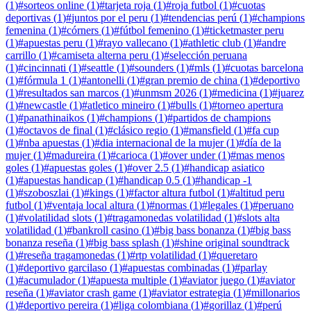
(
1
)
#
sorteos online
(
1
)
#
tarjeta roja
(
1
)
#
roja futbol
(
1
)
#
cuotas
deportivas
(
1
)
#
juntos por el peru
(
1
)
#
tendencias perú
(
1
)
#
champions
femenina
(
1
)
#
córners
(
1
)
#
fútbol femenino
(
1
)
#
ticketmaster peru
(
1
)
#
apuestas peru
(
1
)
#
rayo vallecano
(
1
)
#
athletic club
(
1
)
#
andre
carrillo
(
1
)
#
camiseta alterna peru
(
1
)
#
selección peruana
(
1
)
#
cincinnati
(
1
)
#
seattle
(
1
)
#
sounders
(
1
)
#
mls
(
1
)
#
cuotas barcelona
(
1
)
#
fórmula 1
(
1
)
#
antonelli
(
1
)
#
gran premio de china
(
1
)
#
deportivo
(
1
)
#
resultados san marcos
(
1
)
#
unmsm 2026
(
1
)
#
medicina
(
1
)
#
juarez
(
1
)
#
newcastle
(
1
)
#
atletico mineiro
(
1
)
#
bulls
(
1
)
#
torneo apertura
(
1
)
#
panathinaikos
(
1
)
#
champions
(
1
)
#
partidos de champions
(
1
)
#
octavos de final
(
1
)
#
clásico regio
(
1
)
#
mansfield
(
1
)
#
fa cup
(
1
)
#
nba apuestas
(
1
)
#
dia internacional de la mujer
(
1
)
#
día de la
mujer
(
1
)
#
madureira
(
1
)
#
carioca
(
1
)
#
over under
(
1
)
#
mas menos
goles
(
1
)
#
apuestas goles
(
1
)
#
over 2.5
(
1
)
#
handicap asiatico
(
1
)
#
apuestas handicap
(
1
)
#
handicap 0.5
(
1
)
#
handicap -1
(
1
)
#
szoboszlai
(
1
)
#
kings
(
1
)
#
factor altura futbol
(
1
)
#
altitud peru
futbol
(
1
)
#
ventaja local altura
(
1
)
#
normas
(
1
)
#
legales
(
1
)
#
peruano
(
1
)
#
volatilidad slots
(
1
)
#
tragamonedas volatilidad
(
1
)
#
slots alta
volatilidad
(
1
)
#
bankroll casino
(
1
)
#
big bass bonanza
(
1
)
#
big bass
bonanza reseña
(
1
)
#
big bass splash
(
1
)
#
shine original soundtrack
(
1
)
#
reseña tragamonedas
(
1
)
#
rtp volatilidad
(
1
)
#
queretaro
(
1
)
#
deportivo garcilaso
(
1
)
#
apuestas combinadas
(
1
)
#
parlay
(
1
)
#
acumulador
(
1
)
#
apuesta multiple
(
1
)
#
aviator juego
(
1
)
#
aviator
reseña
(
1
)
#
aviator crash game
(
1
)
#
aviator estrategia
(
1
)
#
millonarios
(
1
)
#
deportivo pereira
(
1
)
#
liga colombiana
(
1
)
#
gorillaz
(
1
)
#
perú