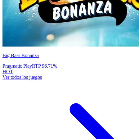
Big Bass Bonanza
Pragmatic Play
RTP
96.71
%
HOT
Ver todos los juegos