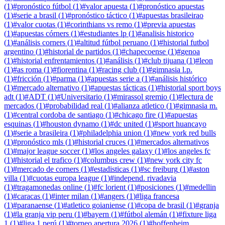
(
1
)
#
pronóstico fútbol
(
1
)
#
valor apuesta
(
1
)
#
pronóstico apuestas
(
1
)
#
serie a brasil
(
1
)
#
pronóstico táctico
(
1
)
#
apuestas brasileirao
(
1
)
#
valor cuotas
(
1
)
#
corinthians vs remo
(
1
)
#
previa apuestas
(
1
)
#
apuestas córners
(
1
)
#
estudiantes lp
(
1
)
#
analisis historico
(
1
)
#
análisis corners
(
1
)
#
altitud fútbol peruano
(
1
)
#
historial futbol
argentino
(
1
)
#
historial de partidos
(
1
)
#
chapecoense
(
1
)
#
genoa
(
1
)
#
historial enfrentamientos
(
1
)
#
análisis
(
1
)
#
club tijuana
(
1
)
#
leon
(
1
)
#
as roma
(
1
)
#
fiorentina
(
1
)
#
racing club
(
1
)
#
gimnasia l.p.
(
1
)
#
fricción
(
1
)
#
parma
(
1
)
#
apuestas serie a
(
1
)
#
análisis histórico
(
1
)
#
mercado alternativo
(
1
)
#
apuestas tácticas
(
1
)
#
historial sport boys
adt
(
1
)
#
ADT
(
1
)
#
Universitario
(
1
)
#
mirassol gremio
(
1
)
#
lectura de
mercados
(
1
)
#
probabilidad real
(
1
)
#
alianza atletico
(
1
)
#
gimnasia m.
(
1
)
#
central cordoba de santiago
(
1
)
#
chicago fire
(
1
)
#
apuestas
esquinas
(
1
)
#
houston dynamo
(
1
)
#
dc united
(
1
)
#
sport huancayo
(
1
)
#
serie a brasileira
(
1
)
#
philadelphia union
(
1
)
#
new york red bulls
(
1
)
#
pronóstico mls
(
1
)
#
historial cruces
(
1
)
#
mercados alternativos
(
1
)
#
major league soccer
(
1
)
#
los angeles galaxy
(
1
)
#
los angeles fc
(
1
)
#
historial el trafico
(
1
)
#
columbus crew
(
1
)
#
new york city fc
(
1
)
#
mercado de corners
(
1
)
#
estadisticas
(
1
)
#
sc freiburg
(
1
)
#
aston
villa
(
1
)
#
cuotas europa league
(
1
)
#
independ. rivadavia
(
1
)
#
tragamonedas online
(
1
)
#
fc lorient
(
1
)
#
posiciones
(
1
)
#
medellin
(
1
)
#
caracas
(
1
)
#
inter milan
(
1
)
#
angers
(
1
)
#
liga francesa
(
1
)
#
paranaense
(
1
)
#
atletico goianiense
(
1
)
#
copa de brasil
(
1
)
#
granja
(
1
)
#
la granja vip peru
(
1
)
#
bayern
(
1
)
#
fútbol alemán
(
1
)
#
fixture liga
1
(
1
)
#
liga 1 perú
(
1
)
#
torneo apertura 2026
(
1
)
#
hoffenheim