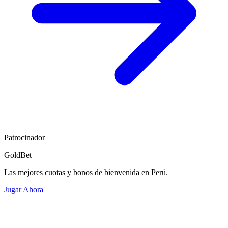
Patrocinador
GoldBet
Las mejores cuotas y bonos de bienvenida en Perú.
Jugar Ahora