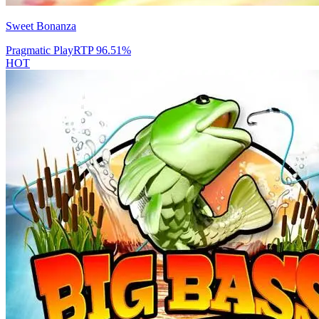
Sweet Bonanza
Pragmatic Play
RTP
96.51
%
HOT