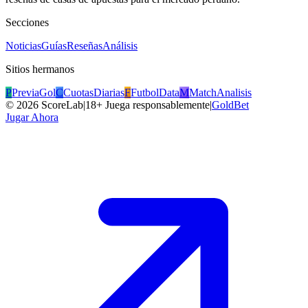
Secciones
Noticias
Guías
Reseñas
Análisis
Sitios hermanos
P
PreviaGol
C
CuotasDiarias
F
FutbolData
M
MatchAnalisis
©
2026
ScoreLab
|
18+ Juega responsablemente
|
GoldBet
Jugar Ahora