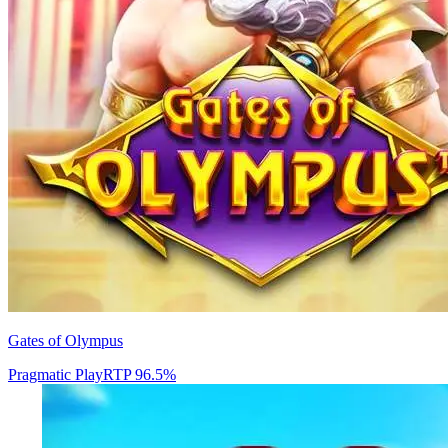
Gates of Olympus
Pragmatic Play
RTP
96.5
%