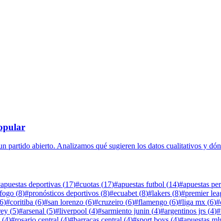
popular
n partido abierto. Analizamos qué sugieren los datos cualitativos y dónd
#
apuestas deportivas
(
17
)
#
cuotas
(
17
)
#
apuestas futbol
(
14
)
#
apuestas pe
fogo
(
8
)
#
pronósticos deportivos
(
8
)
#
ecuabet
(
8
)
#
lakers
(
8
)
#
premier le
6
)
#
coritiba
(
6
)
#
san lorenzo
(
6
)
#
cruzeiro
(
6
)
#
flamengo
(
6
)
#
liga mx
(
6
)
#
rey
(
5
)
#
arsenal
(
5
)
#
liverpool
(
4
)
#
sarmiento junin
(
4
)
#
argentinos jrs
(
4
)
#
(
4
)
#
rosario central
(
4
)
#
barracas central
(
4
)
#
sport boys
(
4
)
#
apuestas ml