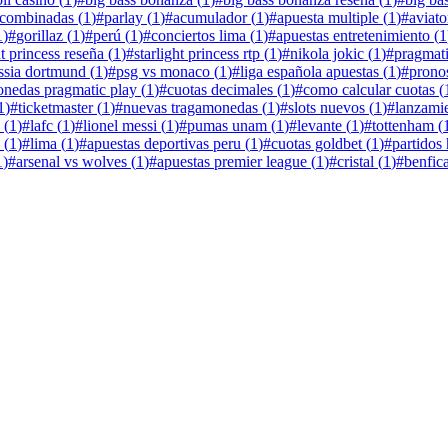
 combinadas
(
1
)
#
parlay
(
1
)
#
acumulador
(
1
)
#
apuesta multiple
(
1
)
#
aviato
1
)
#
gorillaz
(
1
)
#
perú
(
1
)
#
conciertos lima
(
1
)
#
apuestas entretenimiento
(
1
ht princess reseña
(
1
)
#
starlight princess rtp
(
1
)
#
nikola jokic
(
1
)
#
pragmati
ssia dortmund
(
1
)
#
psg vs monaco
(
1
)
#
liga española apuestas
(
1
)
#
pronos
onedas pragmatic play
(
1
)
#
cuotas decimales
(
1
)
#
como calcular cuotas
(
1
)
#
ticketmaster
(
1
)
#
nuevas tragamonedas
(
1
)
#
slots nuevos
(
1
)
#
lanzamie
(
1
)
#
lafc
(
1
)
#
lionel messi
(
1
)
#
pumas unam
(
1
)
#
levante
(
1
)
#
tottenham
(
(
1
)
#
lima
(
1
)
#
apuestas deportivas peru
(
1
)
#
cuotas goldbet
(
1
)
#
partidos
1
)
#
arsenal vs wolves
(
1
)
#
apuestas premier league
(
1
)
#
cristal
(
1
)
#
benfic