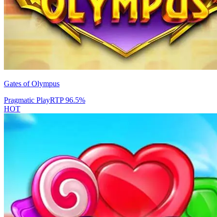
Gates of Olympus
Pragmatic Play
RTP
96.5
%
HOT