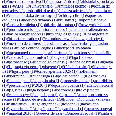
(
1
)
#
mercado alternativo
(
1
)
#
apuestas tácticas
(
1
)
#
historial sport boys
adt
(
1
)
#
ADT
(
1
)
#
Universitario
(
1
)
#
mirassol gremio
(
1
)
#
lectura de
mercados
(
1
)
#
probabilidad real
(
1
)
#
alianza atletico
(
1
)
#
gimnasia m.
(
1
)
#
central cordoba de santiago
(
1
)
#
chicago fire
(
1
)
#
apuestas
esquinas
(
1
)
#
houston dynamo
(
1
)
#
dc united
(
1
)
#
sport huancayo
(
1
)
#
serie a brasileira
(
1
)
#
philadelphia union
(
1
)
#
new york red bulls
(
1
)
#
pronóstico mls
(
1
)
#
historial cruces
(
1
)
#
mercados alternativos
(
1
)
#
major league soccer
(
1
)
#
los angeles galaxy
(
1
)
#
los angeles fc
(
1
)
#
historial el trafico
(
1
)
#
columbus crew
(
1
)
#
new york city fc
(
1
)
#
mercado de corners
(
1
)
#
estadisticas
(
1
)
#
sc freiburg
(
1
)
#
aston
villa
(
1
)
#
cuotas europa league
(
1
)
#
independ. rivadavia
(
1
)
#
tragamonedas online
(
1
)
#
fc lorient
(
1
)
#
posiciones
(
1
)
#
medellin
(
1
)
#
caracas
(
1
)
#
inter milan
(
1
)
#
angers
(
1
)
#
liga francesa
(
1
)
#
paranaense
(
1
)
#
atletico goianiense
(
1
)
#
copa de brasil
(
1
)
#
granja
(
1
)
#
la granja vip peru
(
1
)
#
bayern
(
1
)
#
fútbol alemán
(
1
)
#
fixture liga
1
(
1
)
#
liga 1 perú
(
1
)
#
torneo apertura 2026
(
1
)
#
hoffenheim
(
1
)
#
dortmund
(
1
)
#
bundesliga
(
1
)
#
pelota parada
(
1
)
#
los chankas
(
1
)
#
atletico grau
(
1
)
#
play-in nba
(
1
)
#
pronósticos nba
(
1
)
#
candidatos
(
1
)
#
presidencia
(
1
)
#
2026
(
1
)
#
deportivo cuenca
(
1
)
#
atletico nacional
(
1
)
#
jaguares
(
1
)
#
liga betplay
(
1
)
#
petrolero
(
1
)
#
fc cajamarca
(
1
)
#
chankas cyc
(
1
)
#
liga 1 peru
(
1
)
#
tijuana
(
1
)
#
independiente vs
racing
(
1
)
#
clásico de avellaneda
(
1
)
#
thunder
(
1
)
#
thunder vs lakers
(
1
)
#
estudiantes
(
1
)
#
liga argentina
(
1
)
#
espana
(
1
)
#
ayacucho
(
1
)
#
ayacucho fc
(
1
)
#
liga 2 peru
(
1
)
#
jean ferrari
(
1
)
#
perú vs senegal
(
1
)
#
mundial 2030
(
1
)
#
juegos de azar
(
1
)
#
apuestas royal
(
1
)
#
parlays