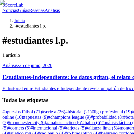
S
ScoreLab
Noticias
Guías
Reseñas
Análisis
Inicio
›
#estudiantes l.p.
#
estudiantes l.p.
1
artículo
Análisis
·
25 de junio, 2026
Estudiantes-Independiente: los datos gritan, el relato 
El historial entre Estudiantes e Independiente revela un patrón de fric
Todas las etiquetas
#
apuestas fútbol
(
71
)
#
serie a
(
26
)
#
historial
(
21
)
#
liga profesional
(
19
)
online
(
10
)
#
apuestas
(
9
)
#
champions league
(
9
)
#
probabilidad
(
8
)
#
bota
(
7
)
#
manchester city
(
6
)
#
analisis tactico
(
6
)
#
bahia
(
6
)
#
análisis táctico
(
(
5
)
#
corners
(
5
)
#
internacional
(
5
)
#
tarjetas
(
5
)
#
alianza lima
(
5
)
#
monter
(
4
)
#
atletico-mg
(
4
)
#
sao paulo
(
4
)
#
rb bragantino
(
4
)
#
belgrano cordoba