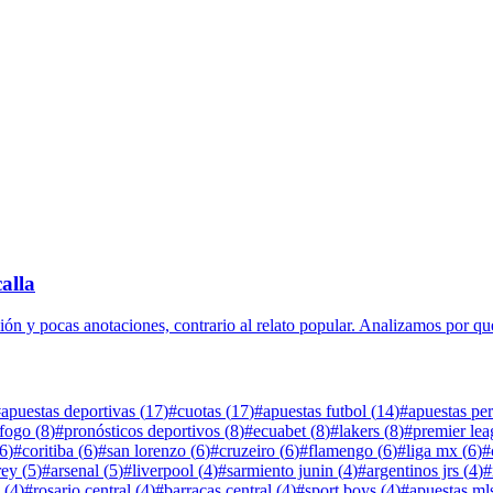
calla
ción y pocas anotaciones, contrario al relato popular. Analizamos por qu
#
apuestas deportivas
(
17
)
#
cuotas
(
17
)
#
apuestas futbol
(
14
)
#
apuestas pe
fogo
(
8
)
#
pronósticos deportivos
(
8
)
#
ecuabet
(
8
)
#
lakers
(
8
)
#
premier le
6
)
#
coritiba
(
6
)
#
san lorenzo
(
6
)
#
cruzeiro
(
6
)
#
flamengo
(
6
)
#
liga mx
(
6
)
#
rey
(
5
)
#
arsenal
(
5
)
#
liverpool
(
4
)
#
sarmiento junin
(
4
)
#
argentinos jrs
(
4
)
#
(
4
)
#
rosario central
(
4
)
#
barracas central
(
4
)
#
sport boys
(
4
)
#
apuestas ml