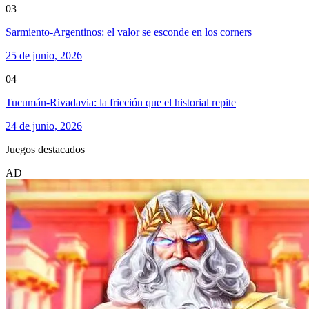
03
Sarmiento-Argentinos: el valor se esconde en los corners
25 de junio, 2026
04
Tucumán-Rivadavia: la fricción que el historial repite
24 de junio, 2026
Juegos destacados
AD