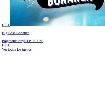
HOT
Big Bass Bonanza
Pragmatic Play
RTP
96.71
%
HOT
Ver todos los juegos