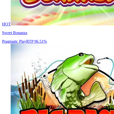
HOT
Sweet Bonanza
Pragmatic Play
RTP
96.51
%