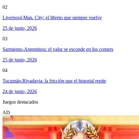
02
Liverpool-Man. City: el libreto que siempre vuelve
25 de junio, 2026
03
Sarmiento-Argentinos: el valor se esconde en los corners
25 de junio, 2026
04
Tucumán-Rivadavia: la fricción que el historial repite
24 de junio, 2026
Juegos destacados
AD