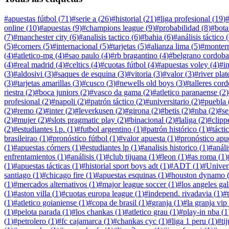
#
apuestas fútbol
(
71
)
#
serie a
(
26
)
#
historial
(
21
)
#
liga profesional
(
19
)
online
(
10
)
#
apuestas
(
9
)
#
champions league
(
9
)
#
probabilidad
(
8
)
#
bota
(
7
)
#
manchester city
(
6
)
#
analisis tactico
(
6
)
#
bahia
(
6
)
#
análisis táctico
(
(
5
)
#
corners
(
5
)
#
internacional
(
5
)
#
tarjetas
(
5
)
#
alianza lima
(
5
)
#
monter
(
4
)
#
atletico-mg
(
4
)
#
sao paulo
(
4
)
#
rb bragantino
(
4
)
#
belgrano cordoba
(
4
)
#
real madrid
(
4
)
#
celtics
(
4
)
#
cuotas fútbol
(
4
)
#
apuestas voley
(
4
)
#
i
(
3
)
#
aldosivi
(
3
)
#
saques de esquina
(
3
)
#
vitoria
(
3
)
#
valor
(
3
)
#
river plat
(
3
)
#
tarjetas amarillas
(
3
)
#
cusco
(
3
)
#
newells old boys
(
3
)
#
talleres cor
riestra
(
2
)
#
boca juniors
(
2
)
#
vasco da gama
(
2
)
#
atletico paranaense
(
2
)
profesional
(
2
)
#
napoli
(
2
)
#
patrón táctico
(
2
)
#
universitario
(
2
)
#
puebla
(
2
)
#
remo
(
2
)
#
inter
(
2
)
#
leverkusen
(
2
)
#
girona
(
2
)
#
betis
(
2
)
#
nba
(
2
)
#
se
(
2
)
#
mujer
(
2
)
#
slots pragmatic play
(
2
)
#
binacional
(
2
)
#
laliga
(
2
)
#
clipp
(
2
)
#
estudiantes l.p.
(
1
)
#
futbol argentino
(
1
)
#
patrón histórico
(
1
)
#
tácti
brasileirao
(
1
)
#
pronóstico fútbol
(
1
)
#
valor apuesta
(
1
)
#
pronóstico apu
(
1
)
#
apuestas córners
(
1
)
#
estudiantes lp
(
1
)
#
analisis historico
(
1
)
#
análi
enfrentamientos
(
1
)
#
análisis
(
1
)
#
club tijuana
(
1
)
#
leon
(
1
)
#
as roma
(
1
)
(
1
)
#
apuestas tácticas
(
1
)
#
historial sport boys adt
(
1
)
#
ADT
(
1
)
#
Univers
santiago
(
1
)
#
chicago fire
(
1
)
#
apuestas esquinas
(
1
)
#
houston dynamo
(
1
)
#
mercados alternativos
(
1
)
#
major league soccer
(
1
)
#
los angeles ga
(
1
)
#
aston villa
(
1
)
#
cuotas europa league
(
1
)
#
independ. rivadavia
(
1
)
#
(
1
)
#
atletico goianiense
(
1
)
#
copa de brasil
(
1
)
#
granja
(
1
)
#
la granja vip
(
1
)
#
pelota parada
(
1
)
#
los chankas
(
1
)
#
atletico grau
(
1
)
#
play-in nba
(
1
(
1
)
#
petrolero
(
1
)
#
fc cajamarca
(
1
)
#
chankas cyc
(
1
)
#
liga 1 peru
(
1
)
#
ti