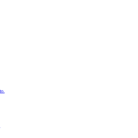
to.
.