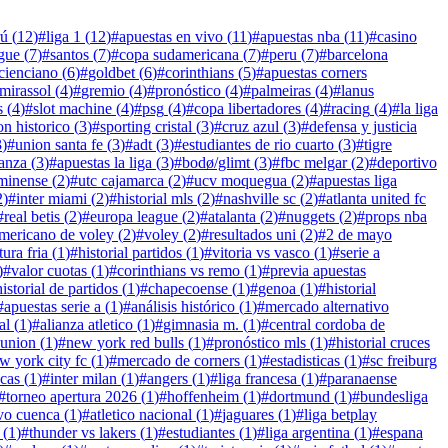
rú
(
12
)
#
liga 1
(
12
)
#
apuestas en vivo
(
11
)
#
apuestas nba
(
11
)
#
casino
ague
(
7
)
#
santos
(
7
)
#
copa sudamericana
(
7
)
#
peru
(
7
)
#
barcelona
cienciano
(
6
)
#
goldbet
(
6
)
#
corinthians
(
5
)
#
apuestas corners
mirassol
(
4
)
#
gremio
(
4
)
#
pronóstico
(
4
)
#
palmeiras
(
4
)
#
lanus
s
(
4
)
#
slot machine
(
4
)
#
psg
(
4
)
#
copa libertadores
(
4
)
#
racing
(
4
)
#
la liga
on historico
(
3
)
#
sporting cristal
(
3
)
#
cruz azul
(
3
)
#
defensa y justicia
3
)
#
union santa fe
(
3
)
#
adt
(
3
)
#
estudiantes de rio cuarto
(
3
)
#
tigre
ianza
(
3
)
#
apuestas la liga
(
3
)
#
bodø/glimt
(
3
)
#
fbc melgar
(
2
)
#
deportivo
minense
(
2
)
#
utc cajamarca
(
2
)
#
ucv moquegua
(
2
)
#
apuestas liga
2
)
#
inter miami
(
2
)
#
historial mls
(
2
)
#
nashville sc
(
2
)
#
atlanta united fc
#
real betis
(
2
)
#
europa league
(
2
)
#
atalanta
(
2
)
#
nuggets
(
2
)
#
props nba
mericano de voley
(
2
)
#
voley
(
2
)
#
resultados uni
(
2
)
#
2 de mayo
tura fria
(
1
)
#
historial partidos
(
1
)
#
vitoria vs vasco
(
1
)
#
serie a
)
#
valor cuotas
(
1
)
#
corinthians vs remo
(
1
)
#
previa apuestas
historial de partidos
(
1
)
#
chapecoense
(
1
)
#
genoa
(
1
)
#
historial
#
apuestas serie a
(
1
)
#
análisis histórico
(
1
)
#
mercado alternativo
al
(
1
)
#
alianza atletico
(
1
)
#
gimnasia m.
(
1
)
#
central cordoba de
 union
(
1
)
#
new york red bulls
(
1
)
#
pronóstico mls
(
1
)
#
historial cruces
w york city fc
(
1
)
#
mercado de corners
(
1
)
#
estadisticas
(
1
)
#
sc freiburg
acas
(
1
)
#
inter milan
(
1
)
#
angers
(
1
)
#
liga francesa
(
1
)
#
paranaense
#
torneo apertura 2026
(
1
)
#
hoffenheim
(
1
)
#
dortmund
(
1
)
#
bundesliga
vo cuenca
(
1
)
#
atletico nacional
(
1
)
#
jaguares
(
1
)
#
liga betplay
(
1
)
#
thunder vs lakers
(
1
)
#
estudiantes
(
1
)
#
liga argentina
(
1
)
#
espana