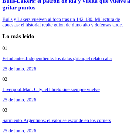
Bulls-Lakers: el patrón de ida y vuelta que vuelve a
gritar puntos
Bulls y Lakers vuelven al foco tras un 142-130. Mi lectura de
apuestas: el historial repite guion de ritmo alto y defensas tarde.
Lo más leído
01
Estudiantes-Independiente: los datos gritan, el relato calla
25 de junio, 2026
02
Liverpool-Man. City: el libreto que siempre vuelve
25 de junio, 2026
03
Sarmiento-Argentinos: el valor se esconde en los corners
25 de junio, 2026