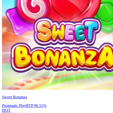
Sweet Bonanza
Pragmatic Play
RTP
96.51
%
HOT