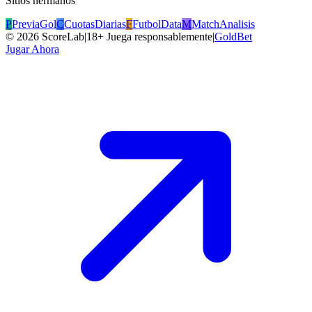
Sitios hermanos
P
PreviaGol
C
CuotasDiarias
F
FutbolData
M
MatchAnalisis
©
2026
ScoreLab
|
18+ Juega responsablemente
|
GoldBet
Jugar Ahora