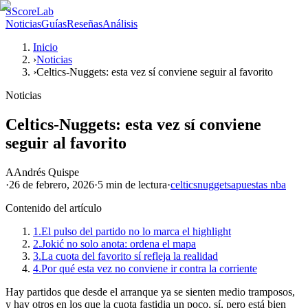
S
ScoreLab
Noticias
Guías
Reseñas
Análisis
Inicio
›
Noticias
›
Celtics-Nuggets: esta vez sí conviene seguir al favorito
Noticias
Celtics-Nuggets: esta vez sí conviene
seguir al favorito
A
Andrés Quispe
·
26 de febrero, 2026
·
5 min
de lectura
·
celtics
nuggets
apuestas nba
Contenido del artículo
1.
El pulso del partido no lo marca el highlight
2.
Jokić no solo anota: ordena el mapa
3.
La cuota del favorito sí refleja la realidad
4.
Por qué esta vez no conviene ir contra la corriente
Hay partidos que desde el arranque ya se sienten medio tramposos,
y hay otros en los que la cuota fastidia un poco, sí, pero está bien