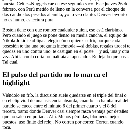
puesta. Celtics-Nuggets cae en ese segundo saco. Este jueves 26 de
febrero, con Perú metido de lleno en la conversa por el choque de
dos candidatos pesados al anillo, yo lo veo clarito: Denver favorito
no es humo, es lectura pura.
Boston tiene con qué romper cualquier guion, eso está clarísimo.
Pero cuando el juego se pone denso en media cancha, el equipo de
Nikola Jokić te obliga a elegir cómo quieres sufrir, porque cada
posesión te tira una pregunta incómoda —si doblas, regalas tiro; si te
quedas en uno contra uno, te castigan en el poste— y así, una y otra
vez. Ahí la cuota corta no maltrata al apostador. Refleja lo que pasa.
Tal cual.
El pulso del partido no lo marca el
highlight
Viéndolo en frío, la discusión suele quedarse en el triple del final o
en el clip viral de una asistencia absurda, cuando la chamba real del
partido se cuece entre el minuto 6 del primer cuarto y el 8 del
tercero, tramo donde Denver casi siempre rasca ventaja por detalles
que no salen en portada. Ahí. Menos pérdidas, bloqueos mejor
puestos, uso finito del reloj. No corren por correr. Corren cuando
toca.