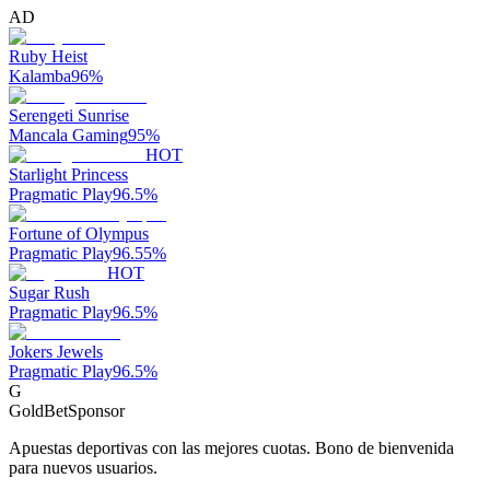
AD
Ruby Heist
Kalamba
96
%
Serengeti Sunrise
Mancala Gaming
95
%
HOT
Starlight Princess
Pragmatic Play
96.5
%
Fortune of Olympus
Pragmatic Play
96.55
%
HOT
Sugar Rush
Pragmatic Play
96.5
%
Jokers Jewels
Pragmatic Play
96.5
%
G
GoldBet
Sponsor
Apuestas deportivas con las mejores cuotas. Bono de bienvenida
para nuevos usuarios.