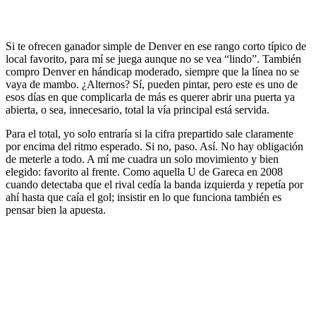
Si te ofrecen ganador simple de Denver en ese rango corto típico de
local favorito, para mí se juega aunque no se vea “lindo”. También
compro Denver en hándicap moderado, siempre que la línea no se
vaya de mambo. ¿Alternos? Sí, pueden pintar, pero este es uno de
esos días en que complicarla de más es querer abrir una puerta ya
abierta, o sea, innecesario, total la vía principal está servida.
Para el total, yo solo entraría si la cifra prepartido sale claramente
por encima del ritmo esperado. Si no, paso. Así. No hay obligación
de meterle a todo. A mí me cuadra un solo movimiento y bien
elegido: favorito al frente. Como aquella U de Gareca en 2008
cuando detectaba que el rival cedía la banda izquierda y repetía por
ahí hasta que caía el gol; insistir en lo que funciona también es
pensar bien la apuesta.