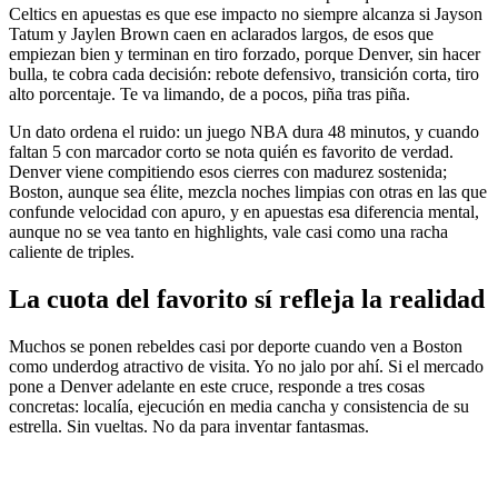
Celtics en apuestas es que ese impacto no siempre alcanza si Jayson
Tatum y Jaylen Brown caen en aclarados largos, de esos que
empiezan bien y terminan en tiro forzado, porque Denver, sin hacer
bulla, te cobra cada decisión: rebote defensivo, transición corta, tiro
alto porcentaje. Te va limando, de a pocos, piña tras piña.
Un dato ordena el ruido: un juego NBA dura 48 minutos, y cuando
faltan 5 con marcador corto se nota quién es favorito de verdad.
Denver viene compitiendo esos cierres con madurez sostenida;
Boston, aunque sea élite, mezcla noches limpias con otras en las que
confunde velocidad con apuro, y en apuestas esa diferencia mental,
aunque no se vea tanto en highlights, vale casi como una racha
caliente de triples.
La cuota del favorito sí refleja la realidad
Muchos se ponen rebeldes casi por deporte cuando ven a Boston
como underdog atractivo de visita. Yo no jalo por ahí. Si el mercado
pone a Denver adelante en este cruce, responde a tres cosas
concretas: localía, ejecución en media cancha y consistencia de su
estrella. Sin vueltas. No da para inventar fantasmas.