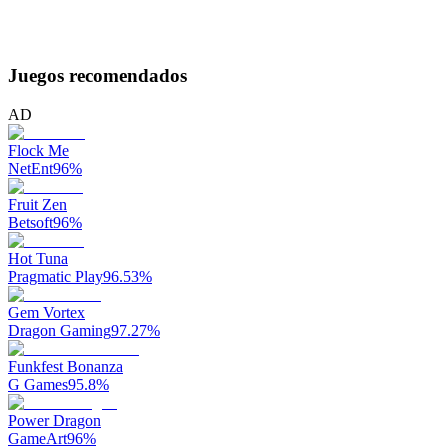
Juegos recomendados
AD
Flock Me
NetEnt
96
%
Fruit Zen
Betsoft
96
%
Hot Tuna
Pragmatic Play
96.53
%
Gem Vortex
Dragon Gaming
97.27
%
Funkfest Bonanza
G Games
95.8
%
Power Dragon
GameArt
96
%