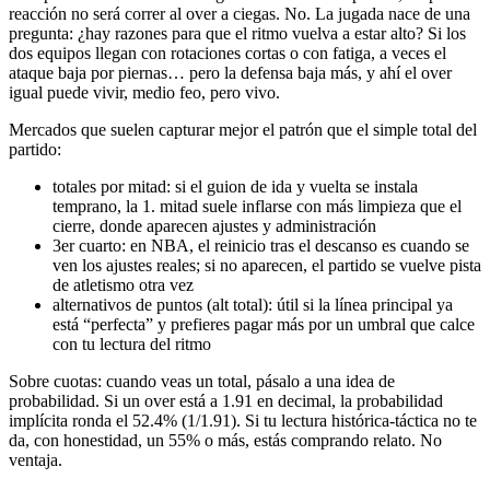
reacción no será correr al over a ciegas. No. La jugada nace de una
pregunta: ¿hay razones para que el ritmo vuelva a estar alto? Si los
dos equipos llegan con rotaciones cortas o con fatiga, a veces el
ataque baja por piernas… pero la defensa baja más, y ahí el over
igual puede vivir, medio feo, pero vivo.
Mercados que suelen capturar mejor el patrón que el simple total del
partido:
totales por mitad: si el guion de ida y vuelta se instala
temprano, la 1. mitad suele inflarse con más limpieza que el
cierre, donde aparecen ajustes y administración
3er cuarto: en NBA, el reinicio tras el descanso es cuando se
ven los ajustes reales; si no aparecen, el partido se vuelve pista
de atletismo otra vez
alternativos de puntos (alt total): útil si la línea principal ya
está “perfecta” y prefieres pagar más por un umbral que calce
con tu lectura del ritmo
Sobre cuotas: cuando veas un total, pásalo a una idea de
probabilidad. Si un over está a 1.91 en decimal, la probabilidad
implícita ronda el 52.4% (1/1.91). Si tu lectura histórica-táctica no te
da, con honestidad, un 55% o más, estás comprando relato. No
ventaja.