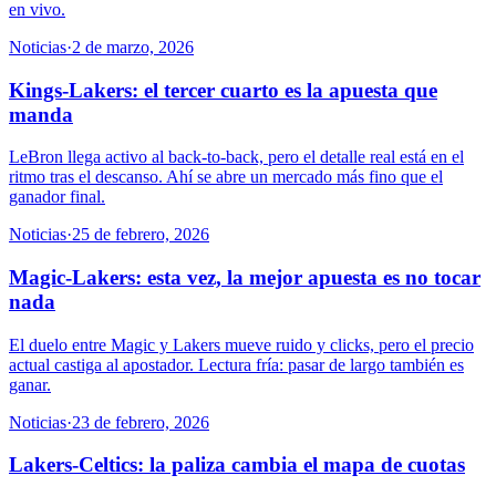
en vivo.
Noticias
·
2 de marzo, 2026
Kings-Lakers: el tercer cuarto es la apuesta que
manda
LeBron llega activo al back-to-back, pero el detalle real está en el
ritmo tras el descanso. Ahí se abre un mercado más fino que el
ganador final.
Noticias
·
25 de febrero, 2026
Magic-Lakers: esta vez, la mejor apuesta es no tocar
nada
El duelo entre Magic y Lakers mueve ruido y clicks, pero el precio
actual castiga al apostador. Lectura fría: pasar de largo también es
ganar.
Noticias
·
23 de febrero, 2026
Lakers-Celtics: la paliza cambia el mapa de cuotas