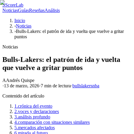
S
ScoreLab
Noticias
Guías
Reseñas
Análisis
Inicio
›
Noticias
›
Bulls-Lakers: el patrón de ida y vuelta que vuelve a gritar
puntos
Noticias
Bulls-Lakers: el patrón de ida y vuelta
que vuelve a gritar puntos
A
Andrés Quispe
·
13 de marzo, 2026
·
7 min
de lectura
·
bulls
lakers
nba
Contenido del artículo
1.
crónica del evento
2.
voces y declaraciones
3.
análisis profundo
4.
comparación con situaciones similares
5.
mercados afectados
6.
mirada al futuro