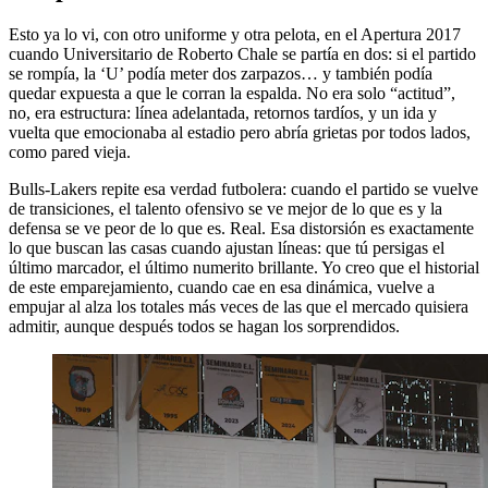
Esto ya lo vi, con otro uniforme y otra pelota, en el Apertura 2017
cuando Universitario de Roberto Chale se partía en dos: si el partido
se rompía, la ‘U’ podía meter dos zarpazos… y también podía
quedar expuesta a que le corran la espalda. No era solo “actitud”,
no, era estructura: línea adelantada, retornos tardíos, y un ida y
vuelta que emocionaba al estadio pero abría grietas por todos lados,
como pared vieja.
Bulls-Lakers repite esa verdad futbolera: cuando el partido se vuelve
de transiciones, el talento ofensivo se ve mejor de lo que es y la
defensa se ve peor de lo que es. Real. Esa distorsión es exactamente
lo que buscan las casas cuando ajustan líneas: que tú persigas el
último marcador, el último numerito brillante. Yo creo que el historial
de este emparejamiento, cuando cae en esa dinámica, vuelve a
empujar al alza los totales más veces de las que el mercado quisiera
admitir, aunque después todos se hagan los sorprendidos.