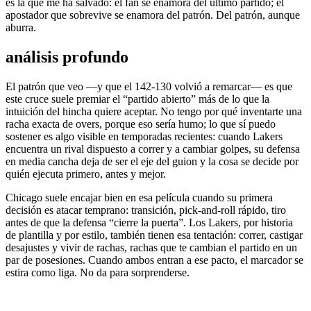
es la que me ha salvado: el fan se enamora del último partido; el
apostador que sobrevive se enamora del patrón. Del patrón, aunque
aburra.
análisis profundo
El patrón que veo —y que el 142-130 volvió a remarcar— es que
este cruce suele premiar el “partido abierto” más de lo que la
intuición del hincha quiere aceptar. No tengo por qué inventarte una
racha exacta de overs, porque eso sería humo; lo que sí puedo
sostener es algo visible en temporadas recientes: cuando Lakers
encuentra un rival dispuesto a correr y a cambiar golpes, su defensa
en media cancha deja de ser el eje del guion y la cosa se decide por
quién ejecuta primero, antes y mejor.
Chicago suele encajar bien en esa película cuando su primera
decisión es atacar temprano: transición, pick-and-roll rápido, tiro
antes de que la defensa “cierre la puerta”. Los Lakers, por historia
de plantilla y por estilo, también tienen esa tentación: correr, castigar
desajustes y vivir de rachas, rachas que te cambian el partido en un
par de posesiones. Cuando ambos entran a ese pacto, el marcador se
estira como liga. No da para sorprenderse.