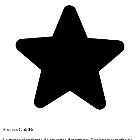
Sponsor
GoldBet