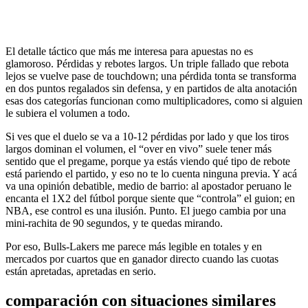
El detalle táctico que más me interesa para apuestas no es
glamoroso. Pérdidas y rebotes largos. Un triple fallado que rebota
lejos se vuelve pase de touchdown; una pérdida tonta se transforma
en dos puntos regalados sin defensa, y en partidos de alta anotación
esas dos categorías funcionan como multiplicadores, como si alguien
le subiera el volumen a todo.
Si ves que el duelo se va a 10-12 pérdidas por lado y que los tiros
largos dominan el volumen, el “over en vivo” suele tener más
sentido que el pregame, porque ya estás viendo qué tipo de rebote
está pariendo el partido, y eso no te lo cuenta ninguna previa. Y acá
va una opinión debatible, medio de barrio: al apostador peruano le
encanta el 1X2 del fútbol porque siente que “controla” el guion; en
NBA, ese control es una ilusión. Punto. El juego cambia por una
mini-rachita de 90 segundos, y te quedas mirando.
Por eso, Bulls-Lakers me parece más legible en totales y en
mercados por cuartos que en ganador directo cuando las cuotas
están apretadas, apretadas en serio.
comparación con situaciones similares