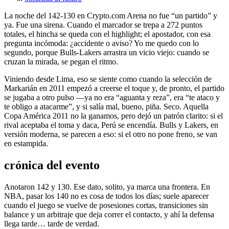
La noche del 142-130 en Crypto.com Arena no fue “un partido” y
ya. Fue una sirena. Cuando el marcador se trepa a 272 puntos
totales, el hincha se queda con el highlight; el apostador, con esa
pregunta incómoda: ¿accidente o aviso? Yo me quedo con lo
segundo, porque Bulls-Lakers arrastra un vicio viejo: cuando se
cruzan la mirada, se pegan el ritmo.
Viniendo desde Lima, eso se siente como cuando la selección de
Markarián en 2011 empezó a creerse el toque y, de pronto, el partido
se jugaba a otro pulso —ya no era “aguanta y reza”, era “te ataco y
te obligo a atacarme”, y si salía mal, bueno, piña. Seco. Aquella
Copa América 2011 no la ganamos, pero dejó un patrón clarito: si el
rival aceptaba el toma y daca, Perú se encendía. Bulls y Lakers, en
versión moderna, se parecen a eso: si el otro no pone freno, se van
en estampida.
crónica del evento
Anotaron 142 y 130. Ese dato, solito, ya marca una frontera. En
NBA, pasar los 140 no es cosa de todos los días; suele aparecer
cuando el juego se vuelve de posesiones cortas, transiciones sin
balance y un arbitraje que deja correr el contacto, y ahí la defensa
llega tarde… tarde de verdad.