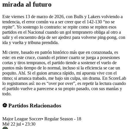
mirada al futuro
Este viernes 13 de marzo de 2026, con Bulls y Lakers volviendo a
tendencia, el error común va a ser creer que el 142-130 “no se
repite”. Yo sostengo lo contrario: se repite como se repiten esos
partidos en el Nacional cuando un gol tempranero obliga al otro a
salir y el encuentro deja de ser ajedrez para volverse ping-pong, con
ida y vuelta y tribuna prendida.
Mi cierre, basado en patrón histórico más que en corazonada, es
este: en este cruce, cuando el primer cuarto se juega a posesiones
cortas y tiros tempranos, el partido tiende a sostener el vuelo de
puntos más tiempo de lo normal, incluso si la eficiencia se cae un
poquito. Ahí. Si el guion arranca rápido, mi apuesta vive con el
ritmo; si arranca trabado, me bajo sin culpa, sin drama. En ScoreLab
lo registramos así: no es “over por over”, es repetir la lectura cuando
el partido vuelve a parecerse a su propio pasado, con sus manías y
todo.
⚽ Partidos Relacionados
Major League Soccer
•
Regular Season - 18
Mié 22 jul
•
23:30