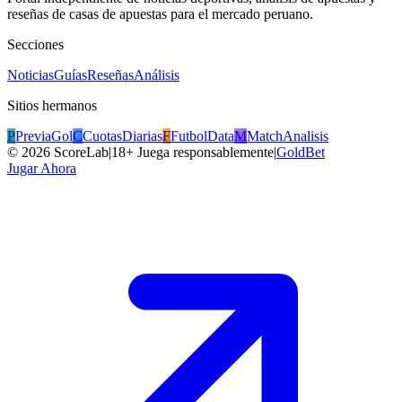
reseñas de casas de apuestas para el mercado peruano.
Secciones
Noticias
Guías
Reseñas
Análisis
Sitios hermanos
P
PreviaGol
C
CuotasDiarias
F
FutbolData
M
MatchAnalisis
©
2026
ScoreLab
|
18+ Juega responsablemente
|
GoldBet
Jugar Ahora