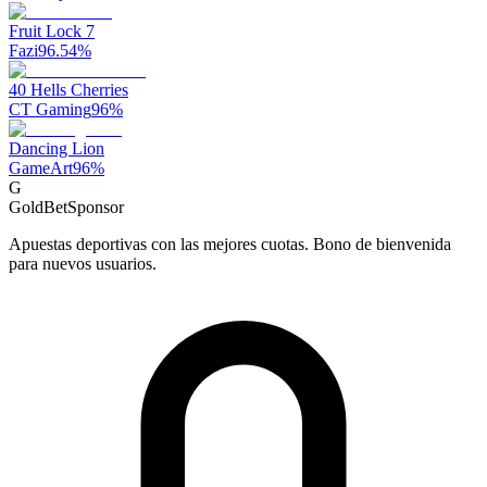
Fruit Lock 7
Fazi
96.54
%
40 Hells Cherries
CT Gaming
96
%
Dancing Lion
GameArt
96
%
G
GoldBet
Sponsor
Apuestas deportivas con las mejores cuotas. Bono de bienvenida
para nuevos usuarios.