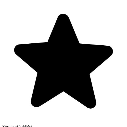
Sponsor
GoldBet