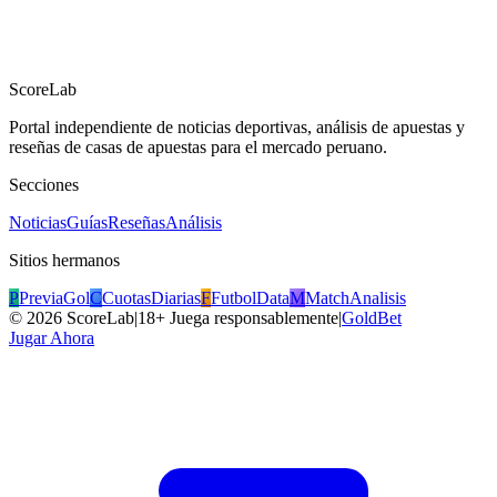
ScoreLab
Portal independiente de noticias deportivas, análisis de apuestas y
reseñas de casas de apuestas para el mercado peruano.
Secciones
Noticias
Guías
Reseñas
Análisis
Sitios hermanos
P
PreviaGol
C
CuotasDiarias
F
FutbolData
M
MatchAnalisis
©
2026
ScoreLab
|
18+ Juega responsablemente
|
GoldBet
Jugar Ahora