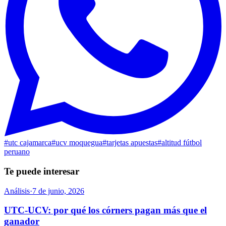
#
utc cajamarca
#
ucv moquegua
#
tarjetas apuestas
#
altitud fútbol
peruano
Te puede interesar
Análisis
·
7 de junio, 2026
UTC-UCV: por qué los córners pagan más que el
ganador