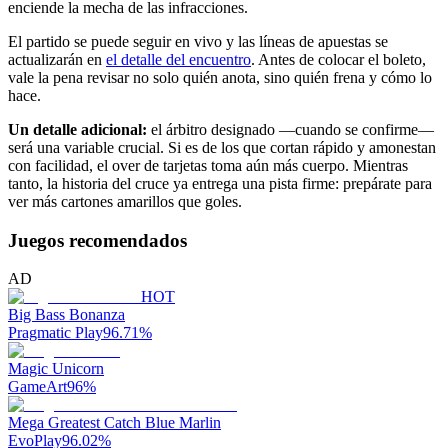
enciende la mecha de las infracciones.
El partido se puede seguir en vivo y las líneas de apuestas se
actualizarán en
el detalle del encuentro
. Antes de colocar el boleto,
vale la pena revisar no solo quién anota, sino quién frena y cómo lo
hace.
Un detalle adicional:
el árbitro designado —cuando se confirme—
será una variable crucial. Si es de los que cortan rápido y amonestan
con facilidad, el over de tarjetas toma aún más cuerpo. Mientras
tanto, la historia del cruce ya entrega una pista firme: prepárate para
ver más cartones amarillos que goles.
Juegos recomendados
AD
HOT
Big Bass Bonanza
Pragmatic Play
96.71
%
Magic Unicorn
GameArt
96
%
Mega Greatest Catch Blue Marlin
EvoPlay
96.02
%