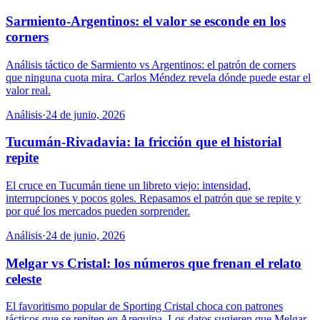
Sarmiento-Argentinos: el valor se esconde en los
corners
Análisis táctico de Sarmiento vs Argentinos: el patrón de corners
que ninguna cuota mira. Carlos Méndez revela dónde puede estar el
valor real.
Análisis
·
24 de junio, 2026
Tucumán-Rivadavia: la fricción que el historial
repite
El cruce en Tucumán tiene un libreto viejo: intensidad,
interrupciones y pocos goles. Repasamos el patrón que se repite y
por qué los mercados pueden sorprender.
Análisis
·
24 de junio, 2026
Melgar vs Cristal: los números que frenan el relato
celeste
El favoritismo popular de Sporting Cristal choca con patrones
tácticos que se repiten en Arequipa. Los datos sugieren que Melgar