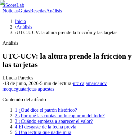
S
ScoreLab
Noticias
Guías
Reseñas
Análisis
Inicio
›
Análisis
›
UTC-UCV: la altura prende la fricción y las tarjetas
Análisis
UTC-UCV: la altura prende la fricción y
las tarjetas
L
Lucía Paredes
·
13 de junio, 2026
·
5 min
de lectura
·
utc cajamarca
ucv
moquegua
tarjetas apuestas
Contenido del artículo
1.
¿Qué dice el patrón histórico?
2.
¿Por qué las cuotas no lo capturan del todo?
3.
¿Cuándo empieza a aparecer el valor?
4.
El desgaste de la fecha previa
5.
Una lectura que nadie mira