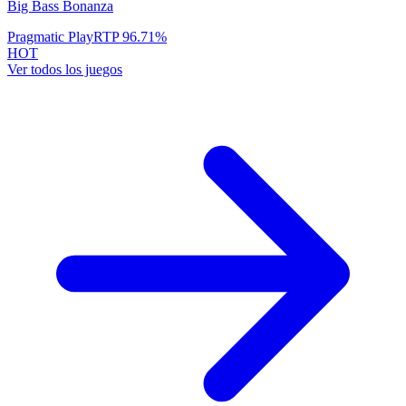
Big Bass Bonanza
Pragmatic Play
RTP
96.71
%
HOT
Ver todos los juegos