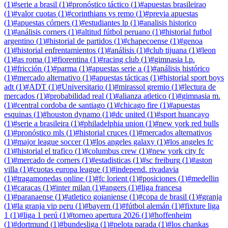
(
1
)
#
serie a brasil
(
1
)
#
pronóstico táctico
(
1
)
#
apuestas brasileirao
(
1
)
#
valor cuotas
(
1
)
#
corinthians vs remo
(
1
)
#
previa apuestas
(
1
)
#
apuestas córners
(
1
)
#
estudiantes lp
(
1
)
#
analisis historico
(
1
)
#
análisis corners
(
1
)
#
altitud fútbol peruano
(
1
)
#
historial futbol
argentino
(
1
)
#
historial de partidos
(
1
)
#
chapecoense
(
1
)
#
genoa
(
1
)
#
historial enfrentamientos
(
1
)
#
análisis
(
1
)
#
club tijuana
(
1
)
#
leon
(
1
)
#
as roma
(
1
)
#
fiorentina
(
1
)
#
racing club
(
1
)
#
gimnasia l.p.
(
1
)
#
fricción
(
1
)
#
parma
(
1
)
#
apuestas serie a
(
1
)
#
análisis histórico
(
1
)
#
mercado alternativo
(
1
)
#
apuestas tácticas
(
1
)
#
historial sport boys
adt
(
1
)
#
ADT
(
1
)
#
Universitario
(
1
)
#
mirassol gremio
(
1
)
#
lectura de
mercados
(
1
)
#
probabilidad real
(
1
)
#
alianza atletico
(
1
)
#
gimnasia m.
(
1
)
#
central cordoba de santiago
(
1
)
#
chicago fire
(
1
)
#
apuestas
esquinas
(
1
)
#
houston dynamo
(
1
)
#
dc united
(
1
)
#
sport huancayo
(
1
)
#
serie a brasileira
(
1
)
#
philadelphia union
(
1
)
#
new york red bulls
(
1
)
#
pronóstico mls
(
1
)
#
historial cruces
(
1
)
#
mercados alternativos
(
1
)
#
major league soccer
(
1
)
#
los angeles galaxy
(
1
)
#
los angeles fc
(
1
)
#
historial el trafico
(
1
)
#
columbus crew
(
1
)
#
new york city fc
(
1
)
#
mercado de corners
(
1
)
#
estadisticas
(
1
)
#
sc freiburg
(
1
)
#
aston
villa
(
1
)
#
cuotas europa league
(
1
)
#
independ. rivadavia
(
1
)
#
tragamonedas online
(
1
)
#
fc lorient
(
1
)
#
posiciones
(
1
)
#
medellin
(
1
)
#
caracas
(
1
)
#
inter milan
(
1
)
#
angers
(
1
)
#
liga francesa
(
1
)
#
paranaense
(
1
)
#
atletico goianiense
(
1
)
#
copa de brasil
(
1
)
#
granja
(
1
)
#
la granja vip peru
(
1
)
#
bayern
(
1
)
#
fútbol alemán
(
1
)
#
fixture liga
1
(
1
)
#
liga 1 perú
(
1
)
#
torneo apertura 2026
(
1
)
#
hoffenheim
(
1
)
#
dortmund
(
1
)
#
bundesliga
(
1
)
#
pelota parada
(
1
)
#
los chankas