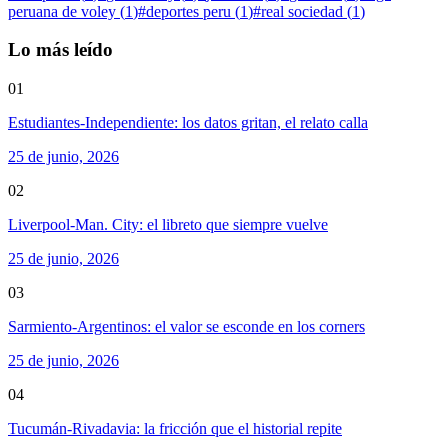
peruana de voley
(
1
)
#
deportes peru
(
1
)
#
real sociedad
(
1
)
Lo más leído
01
Estudiantes-Independiente: los datos gritan, el relato calla
25 de junio, 2026
02
Liverpool-Man. City: el libreto que siempre vuelve
25 de junio, 2026
03
Sarmiento-Argentinos: el valor se esconde en los corners
25 de junio, 2026
04
Tucumán-Rivadavia: la fricción que el historial repite