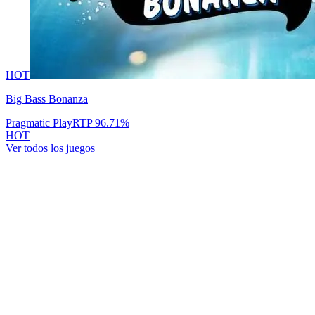
HOT
Big Bass Bonanza
Pragmatic Play
RTP
96.71
%
HOT
Ver todos los juegos