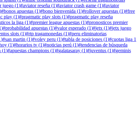
r juego
(
1
)
#
aviator reseña
(
1
)
#
aviator crash game
(
1
)
#
aviator
)
#
bonos apuestas
(
1
)
#
bono bienvenida
(
1
)
#
rollover apuestas
(
1
)
#
free
c play
(
1
)
#
pragmatic play slots
(
1
)
#
pragmatic play reseña
ticos la liga
(
1
)
#
premier league apuestas
(
1
)
#
pronosticos premier
1
)
#
probabilidad apuestas
(
1
)
#
valor esperado
(
1
)
#
jetx
(
1
)
#
jetx juego
ntos slots
(
1
)
#
rtp tragamonedas
(
1
)
#
peru eliminatorias
1
)
#
san martin
(
1
)
#
voley peru
(
1
)
#
tabla de posiciones
(
1
)
#
cuotas liga 1
 hoy
(
1
)
#
horarios tv
(
1
)
#
noticias perú
(
1
)
#
tendencias de búsqueda
a
(
1
)
#
apuestas champions
(
1
)
#
galatasaray
(
1
)
#
juventus
(
1
)
#
geminis