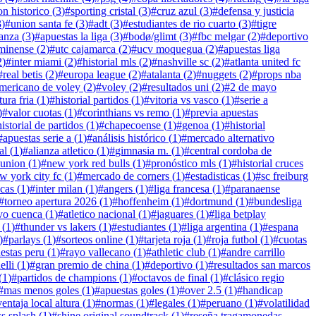
on historico
(
3
)
#
sporting cristal
(
3
)
#
cruz azul
(
3
)
#
defensa y justicia
3
)
#
union santa fe
(
3
)
#
adt
(
3
)
#
estudiantes de rio cuarto
(
3
)
#
tigre
ianza
(
3
)
#
apuestas la liga
(
3
)
#
bodø/glimt
(
3
)
#
fbc melgar
(
2
)
#
deportivo
minense
(
2
)
#
utc cajamarca
(
2
)
#
ucv moquegua
(
2
)
#
apuestas liga
2
)
#
inter miami
(
2
)
#
historial mls
(
2
)
#
nashville sc
(
2
)
#
atlanta united fc
#
real betis
(
2
)
#
europa league
(
2
)
#
atalanta
(
2
)
#
nuggets
(
2
)
#
props nba
mericano de voley
(
2
)
#
voley
(
2
)
#
resultados uni
(
2
)
#
2 de mayo
tura fria
(
1
)
#
historial partidos
(
1
)
#
vitoria vs vasco
(
1
)
#
serie a
)
#
valor cuotas
(
1
)
#
corinthians vs remo
(
1
)
#
previa apuestas
historial de partidos
(
1
)
#
chapecoense
(
1
)
#
genoa
(
1
)
#
historial
#
apuestas serie a
(
1
)
#
análisis histórico
(
1
)
#
mercado alternativo
al
(
1
)
#
alianza atletico
(
1
)
#
gimnasia m.
(
1
)
#
central cordoba de
 union
(
1
)
#
new york red bulls
(
1
)
#
pronóstico mls
(
1
)
#
historial cruces
w york city fc
(
1
)
#
mercado de corners
(
1
)
#
estadisticas
(
1
)
#
sc freiburg
acas
(
1
)
#
inter milan
(
1
)
#
angers
(
1
)
#
liga francesa
(
1
)
#
paranaense
#
torneo apertura 2026
(
1
)
#
hoffenheim
(
1
)
#
dortmund
(
1
)
#
bundesliga
vo cuenca
(
1
)
#
atletico nacional
(
1
)
#
jaguares
(
1
)
#
liga betplay
(
1
)
#
thunder vs lakers
(
1
)
#
estudiantes
(
1
)
#
liga argentina
(
1
)
#
espana
)
#
parlays
(
1
)
#
sorteos online
(
1
)
#
tarjeta roja
(
1
)
#
roja futbol
(
1
)
#
cuotas
estas peru
(
1
)
#
rayo vallecano
(
1
)
#
athletic club
(
1
)
#
andre carrillo
elli
(
1
)
#
gran premio de china
(
1
)
#
deportivo
(
1
)
#
resultados san marcos
(
1
)
#
partidos de champions
(
1
)
#
octavos de final
(
1
)
#
clásico regio
#
mas menos goles
(
1
)
#
apuestas goles
(
1
)
#
over 2.5
(
1
)
#
handicap
ventaja local altura
(
1
)
#
normas
(
1
)
#
legales
(
1
)
#
peruano
(
1
)
#
volatilidad
ss splash
(
1
)
#
shine original soundtrack
(
1
)
#
reseña tragamonedas