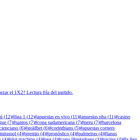
orzar el 1X2? Lectura fría del partido.
rú
(
12
)
#
liga 1
(
12
)
#
apuestas en vivo
(
11
)
#
apuestas nba
(
11
)
#
casino
ague
(
7
)
#
santos
(
7
)
#
copa sudamericana
(
7
)
#
peru
(
7
)
#
barcelona
cienciano
(
6
)
#
goldbet
(
6
)
#
corinthians
(
5
)
#
apuestas corners
mirassol
(
4
)
#
gremio
(
4
)
#
pronóstico
(
4
)
#
palmeiras
(
4
)
#
lanus
s
(
4
)
#
slot machine
(
4
)
#
psg
(
4
)
#
copa libertadores
(
4
)
#
racing
(
4
)
#
la liga