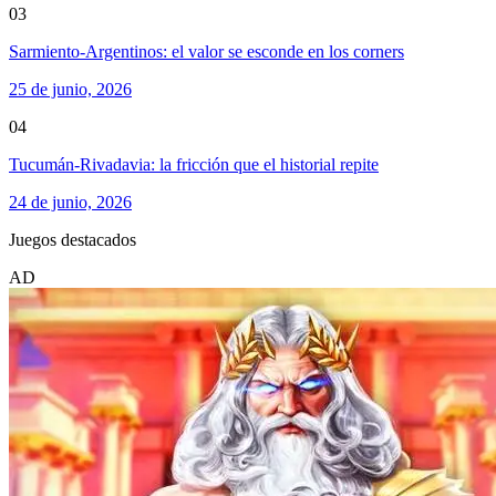
03
Sarmiento-Argentinos: el valor se esconde en los corners
25 de junio, 2026
04
Tucumán-Rivadavia: la fricción que el historial repite
24 de junio, 2026
Juegos destacados
AD