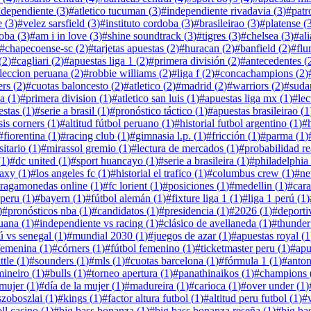
ndependiente
(
3
)
#
atletico tucuman
(
3
)
#
independiente rivadavia
(
3
)
#
patr
e
(
3
)
#
velez sarsfield
(
3
)
#
instituto cordoba
(
3
)
#
brasileirao
(
3
)
#
platense
(
doba
(
3
)
#
am i in love
(
3
)
#
shine soundtrack
(
3
)
#
tigres
(
3
)
#
chelsea
(
3
)
#
al
#
chapecoense-sc
(
2
)
#
tarjetas apuestas
(
2
)
#
huracan
(
2
)
#
banfield
(
2
)
#
flu
(
2
)
#
cagliari
(
2
)
#
apuestas liga 1
(
2
)
#
primera división
(
2
)
#
antecedentes
(
leccion peruana
(
2
)
#
robbie williams
(
2
)
#
liga f
(
2
)
#
concachampions
(
2
)
ers
(
2
)
#
cuotas baloncesto
(
2
)
#
atletico
(
2
)
#
madrid
(
2
)
#
warriors
(
2
)
#
suda
ca
(
1
)
#
primera division
(
1
)
#
atletico san luis
(
1
)
#
apuestas liga mx
(
1
)
#
lec
estas
(
1
)
#
serie a brasil
(
1
)
#
pronóstico táctico
(
1
)
#
apuestas brasileirao
(
1
sis corners
(
1
)
#
altitud fútbol peruano
(
1
)
#
historial futbol argentino
(
1
)
#
#
fiorentina
(
1
)
#
racing club
(
1
)
#
gimnasia l.p.
(
1
)
#
fricción
(
1
)
#
parma
(
1
)
itario
(
1
)
#
mirassol gremio
(
1
)
#
lectura de mercados
(
1
)
#
probabilidad re
(
1
)
#
dc united
(
1
)
#
sport huancayo
(
1
)
#
serie a brasileira
(
1
)
#
philadelphia
laxy
(
1
)
#
los angeles fc
(
1
)
#
historial el trafico
(
1
)
#
columbus crew
(
1
)
#
ne
tragamonedas online
(
1
)
#
fc lorient
(
1
)
#
posiciones
(
1
)
#
medellin
(
1
)
#
car
 peru
(
1
)
#
bayern
(
1
)
#
fútbol alemán
(
1
)
#
fixture liga 1
(
1
)
#
liga 1 perú
(
1
)
)
#
pronósticos nba
(
1
)
#
candidatos
(
1
)
#
presidencia
(
1
)
#
2026
(
1
)
#
deporti
juana
(
1
)
#
independiente vs racing
(
1
)
#
clásico de avellaneda
(
1
)
#
thunder
ú vs senegal
(
1
)
#
mundial 2030
(
1
)
#
juegos de azar
(
1
)
#
apuestas royal
(
1
femenina
(
1
)
#
córners
(
1
)
#
fútbol femenino
(
1
)
#
ticketmaster peru
(
1
)
#
apu
ttle
(
1
)
#
sounders
(
1
)
#
mls
(
1
)
#
cuotas barcelona
(
1
)
#
fórmula 1
(
1
)
#
anton
mineiro
(
1
)
#
bulls
(
1
)
#
torneo apertura
(
1
)
#
panathinaikos
(
1
)
#
champions
 mujer
(
1
)
#
día de la mujer
(
1
)
#
madureira
(
1
)
#
carioca
(
1
)
#
over under
(
1
)
szoboszlai
(
1
)
#
kings
(
1
)
#
factor altura futbol
(
1
)
#
altitud peru futbol
(
1
)
#
ll casino
(
1
)
#
big bass bonanza
(
1
)
#
big bass bonanza reseña
(
1
)
#
big ba