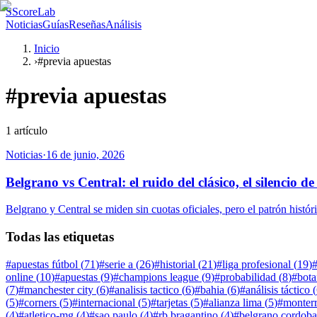
S
ScoreLab
Noticias
Guías
Reseñas
Análisis
Inicio
›
#previa apuestas
#
previa apuestas
1
artículo
Noticias
·
16 de junio, 2026
Belgrano vs Central: el ruido del clásico, el silencio de
Belgrano y Central se miden sin cuotas oficiales, pero el patrón históri
Todas las etiquetas
#
apuestas fútbol
(
71
)
#
serie a
(
26
)
#
historial
(
21
)
#
liga profesional
(
19
)
online
(
10
)
#
apuestas
(
9
)
#
champions league
(
9
)
#
probabilidad
(
8
)
#
bota
(
7
)
#
manchester city
(
6
)
#
analisis tactico
(
6
)
#
bahia
(
6
)
#
análisis táctico
(
(
5
)
#
corners
(
5
)
#
internacional
(
5
)
#
tarjetas
(
5
)
#
alianza lima
(
5
)
#
monter
(
4
)
#
atletico-mg
(
4
)
#
sao paulo
(
4
)
#
rb bragantino
(
4
)
#
belgrano cordoba