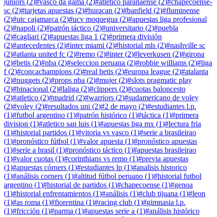
juniors
(
2
)
#
vasco da gama
(
2
)
#
atletico paranaense
(
2
)
#
chapecoense-
sc
(
2
)
#
tarjetas apuestas
(
2
)
#
huracan
(
2
)
#
banfield
(
2
)
#
fluminense
(
2
)
#
utc cajamarca
(
2
)
#
ucv moquegua
(
2
)
#
apuestas liga profesional
(
2
)
#
napoli
(
2
)
#
patrón táctico
(
2
)
#
universitario
(
2
)
#
puebla
(
2
)
#
cagliari
(
2
)
#
apuestas liga 1
(
2
)
#
primera división
(
2
)
#
antecedentes
(
2
)
#
inter miami
(
2
)
#
historial mls
(
2
)
#
nashville sc
(
2
)
#
atlanta united fc
(
2
)
#
remo
(
2
)
#
inter
(
2
)
#
leverkusen
(
2
)
#
girona
(
2
)
#
betis
(
2
)
#
nba
(
2
)
#
seleccion peruana
(
2
)
#
robbie williams
(
2
)
#
liga
f
(
2
)
#
concachampions
(
2
)
#
real betis
(
2
)
#
europa league
(
2
)
#
atalanta
(
2
)
#
nuggets
(
2
)
#
props nba
(
2
)
#
mujer
(
2
)
#
slots pragmatic play
(
2
)
#
binacional
(
2
)
#
laliga
(
2
)
#
clippers
(
2
)
#
cuotas baloncesto
(
2
)
#
atletico
(
2
)
#
madrid
(
2
)
#
warriors
(
2
)
#
sudamericano de voley
(
2
)
#
voley
(
2
)
#
resultados uni
(
2
)
#
2 de mayo
(
2
)
#
estudiantes l.p.
(
1
)
#
futbol argentino
(
1
)
#
patrón histórico
(
1
)
#
táctica
(
1
)
#
primera
division
(
1
)
#
atletico san luis
(
1
)
#
apuestas liga mx
(
1
)
#
lectura fria
(
1
)
#
historial partidos
(
1
)
#
vitoria vs vasco
(
1
)
#
serie a brasileirao
(
1
)
#
pronóstico fútbol
(
1
)
#
valor apuesta
(
1
)
#
pronóstico apuestas
(
1
)
#
serie a brasil
(
1
)
#
pronóstico táctico
(
1
)
#
apuestas brasileirao
(
1
)
#
valor cuotas
(
1
)
#
corinthians vs remo
(
1
)
#
previa apuestas
(
1
)
#
apuestas córners
(
1
)
#
estudiantes lp
(
1
)
#
analisis historico
(
1
)
#
análisis corners
(
1
)
#
altitud fútbol peruano
(
1
)
#
historial futbol
argentino
(
1
)
#
historial de partidos
(
1
)
#
chapecoense
(
1
)
#
genoa
(
1
)
#
historial enfrentamientos
(
1
)
#
análisis
(
1
)
#
club tijuana
(
1
)
#
leon
(
1
)
#
as roma
(
1
)
#
fiorentina
(
1
)
#
racing club
(
1
)
#
gimnasia l.p.
(
1
)
#
fricción
(
1
)
#
parma
(
1
)
#
apuestas serie a
(
1
)
#
análisis histórico