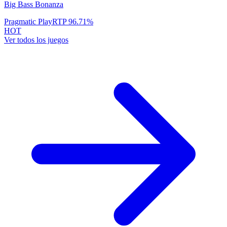
Big Bass Bonanza
Pragmatic Play
RTP
96.71
%
HOT
Ver todos los juegos