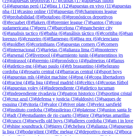
(
19
)
#
apuestas deportivas
(
17
)
#
cuotas
(
17
)
#
apuestas futbol
(
14
)
#
apuestas perú
(
12
)
#
liga 1
(
12
)
#
apuestas en vivo
(
11
)
#
apuestas
nba
(
11
)
#
casino online
(
10
)
#
apuestas
(
9
)
#
champions league
(
9
)
#
probabilidad
(
8
)
#
botafogo
(
8
)
#
pronósticos deportivos
(
8
)
#
ecuabet
(
8
)
#
lakers
(
8
)
#
premier league
(
7
)
#
santos
(
7
)
#
copa
sudamericana
(
7
)
#
peru
(
7
)
#
barcelona
(
7
)
#
manchester city
(
6
)
#
analisis tactico
(
6
)
#
bahia
(
6
)
#
análisis táctico
(
6
)
#
coritiba
(
6
)
#
san
lorenzo
(
6
)
#
cruzeiro
(
6
)
#
flamengo
(
6
)
#
liga mx
(
6
)
#
cienciano
(
6
)
#
goldbet
(
6
)
#
corinthians
(
5
)
#
apuestas corners
(
5
)
#
corners
(
5
)
#
internacional
(
5
)
#
tarjetas
(
5
)
#
alianza lima
(
5
)
#
monterrey
(
5
)
#
arsenal
(
5
)
#
liverpool
(
4
)
#
sarmiento junin
(
4
)
#
argentinos jrs
(
4
)
#
mirassol
(
4
)
#
gremio
(
4
)
#
pronóstico
(
4
)
#
palmeiras
(
4
)
#
lanus
(
4
)
#
atletico-mg
(
4
)
#
sao paulo
(
4
)
#
rb bragantino
(
4
)
#
belgrano
cordoba
(
4
)
#
rosario central
(
4
)
#
barracas central
(
4
)
#
sport boys
(
4
)
#
apuestas mls
(
4
)
#
slot machine
(
4
)
#
psg
(
4
)
#
copa libertadores
(
4
)
#
racing
(
4
)
#
la liga
(
4
)
#
real madrid
(
4
)
#
celtics
(
4
)
#
cuotas fútbol
(
4
)
#
apuestas voley
(
4
)
#
independiente
(
3
)
#
atletico tucuman
(
3
)
#
independiente rivadavia
(
3
)
#
patron historico
(
3
)
#
sporting cristal
(
3
)
#
cruz azul
(
3
)
#
defensa y justicia
(
3
)
#
aldosivi
(
3
)
#
saques de
esquina
(
3
)
#
vitoria
(
3
)
#
valor
(
3
)
#
river plate
(
3
)
#
velez sarsfield
(
3
)
#
instituto cordoba
(
3
)
#
brasileirao
(
3
)
#
platense
(
3
)
#
union santa fe
(
3
)
#
adt
(
3
)
#
estudiantes de rio cuarto
(
3
)
#
tigre
(
3
)
#
tarjetas amarillas
(
3
)
#
cusco
(
3
)
#
newells old boys
(
3
)
#
talleres cordoba
(
3
)
#
am i in love
(
3
)
#
shine soundtrack
(
3
)
#
tigres
(
3
)
#
chelsea
(
3
)
#
alianza
(
3
)
#
apuestas
la liga
(
3
)
#
bodø/glimt
(
3
)
#
fbc melgar
(
2
)
#
deportivo riestra
(
2
)
#
boca