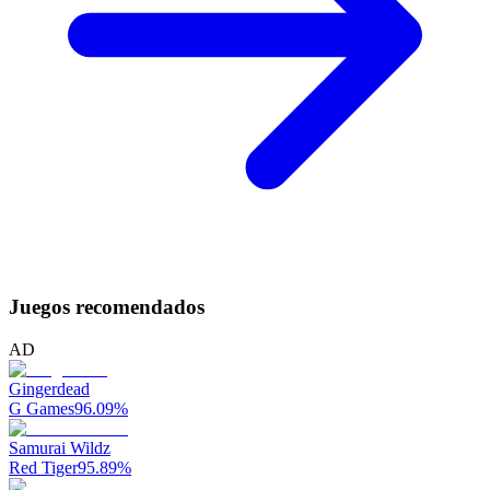
Juegos recomendados
AD
Gingerdead
G Games
96.09
%
Samurai Wildz
Red Tiger
95.89
%