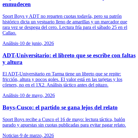
enmudecen
Sport Boys y ADT no reparten cuotas todavía, pero su patrón
histórico dicta un vestuario lleno de amarillas y un marcador que
rara vez se despega del cero. Lectura fría para el sábado 25 en el
Callao.
Análisis
·
10 de junio, 2026
ADT-Universitario: el libreto que se escribe con faltas
y altura
El ADT-Universitario en Tarma tiene un libreto que se repite:
fricción, altura y pocos goles. El valor está en las tarjetas y los
córners, no en el 1X2. Análisis táctico antes del pitazo.
Análisis
·
10 de mayo, 2026
Boys-Cusco: el partido se gana lejos del relato
Sport Boys recibe a Cusco el 16 de mayo: lectura táctica, balón
parado y apuestas sin cuotas publicadas para evitar pagar relato.
Noticias
·
9 de marzo, 2026