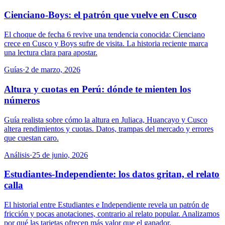
Cienciano-Boys: el patrón que vuelve en Cusco
El choque de fecha 6 revive una tendencia conocida: Cienciano
crece en Cusco y Boys sufre de visita. La historia reciente marca
una lectura clara para apostar.
Guías
·
2 de marzo, 2026
Altura y cuotas en Perú: dónde te mienten los
números
Guía realista sobre cómo la altura en Juliaca, Huancayo y Cusco
altera rendimientos y cuotas. Datos, trampas del mercado y errores
que cuestan caro.
Análisis
·
25 de junio, 2026
Estudiantes-Independiente: los datos gritan, el relato
calla
El historial entre Estudiantes e Independiente revela un patrón de
fricción y pocas anotaciones, contrario al relato popular. Analizamos
por qué las tarjetas ofrecen más valor que el ganador.