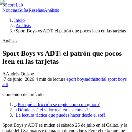
S
ScoreLab
Noticias
Guías
Reseñas
Análisis
Inicio
›
Análisis
›
Sport Boys vs ADT: el patrón que pocos leen en las tarjetas
Análisis
Sport Boys vs ADT: el patrón que pocos
leen en las tarjetas
A
Andrés Quispe
·
7 de junio, 2026
·
4 min
de lectura
·
sport boys
adt
historial sport boys
adt
Contenido del artículo
·
¿Por qué la fricción se repite como un guion?
·
¿Dónde está el valor real en las cuotas?
·
La lectura táctica que puedes hacer desde el sofá
Sport Boys y ADT se miden el sábado 25 de julio en el Callao, y la
cuota del 1X2 aparece plana, sin dueño claro. Pero el dato que me