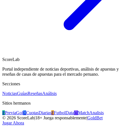
ScoreLab
Portal independiente de noticias deportivas, análisis de apuestas y
reseñas de casas de apuestas para el mercado peruano.
Secciones
Noticias
Guías
Reseñas
Análisis
Sitios hermanos
P
PreviaGol
C
CuotasDiarias
F
FutbolData
M
MatchAnalisis
©
2026
ScoreLab
|
18+ Juega responsablemente
|
GoldBet
Jugar Ahora