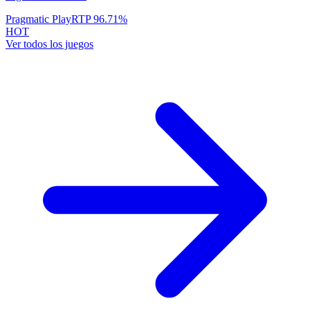
Pragmatic Play
RTP
96.71
%
HOT
Ver todos los juegos