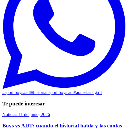
#
sport boys
#
adt
#
historial sport boys adt
#
apuestas liga 1
Te puede interesar
Noticias
·
11 de junio, 2026
Boys vs ADT: cuando el historial habla y las cuotas