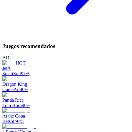
Juegos recomendados
AD
HOT
JetX
SmartSoft
97
%
Dragon King
GameArt
96
%
Panda Rica
Tom Horn
96
%
At the Copa
Betsoft
97
%
4 Pots of Egypt