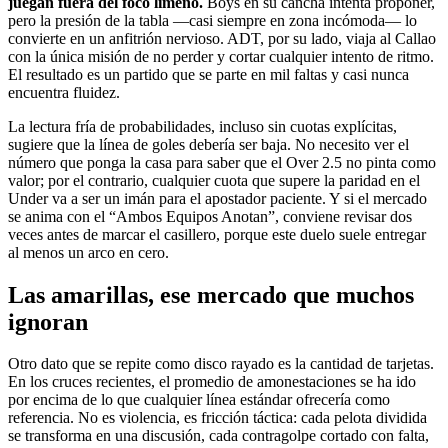
juegan fuera del foco limeño.
Boys en su cancha intenta proponer,
pero la presión de la tabla —casi siempre en zona incómoda— lo
convierte en un anfitrión nervioso. ADT, por su lado, viaja al Callao
con la única misión de no perder y cortar cualquier intento de ritmo.
El resultado es un partido que se parte en mil faltas y casi nunca
encuentra fluidez.
La lectura fría de probabilidades, incluso sin cuotas explícitas,
sugiere que la línea de goles debería ser baja. No necesito ver el
número que ponga la casa para saber que el Over 2.5 no pinta como
valor; por el contrario, cualquier cuota que supere la paridad en el
Under va a ser un imán para el apostador paciente. Y si el mercado
se anima con el “Ambos Equipos Anotan”, conviene revisar dos
veces antes de marcar el casillero, porque este duelo suele entregar
al menos un arco en cero.
Las amarillas, ese mercado que muchos
ignoran
Otro dato que se repite como disco rayado es la cantidad de tarjetas.
En los cruces recientes, el promedio de amonestaciones se ha ido
por encima de lo que cualquier línea estándar ofrecería como
referencia. No es violencia, es fricción táctica: cada pelota dividida
se transforma en una discusión, cada contragolpe cortado con falta,