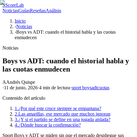
S
ScoreLab
Noticias
Guías
Reseñas
Análisis
Inicio
›
Noticias
›
Boys vs ADT: cuando el historial habla y las cuotas
enmudecen
Noticias
Boys vs ADT: cuando el historial habla y
las cuotas enmudecen
A
Andrés Quispe
·
11 de junio, 2026
·
4 min
de lectura
·
sport boys
adt
cuotas
Contenido del artículo
1.
¿Por qué este cruce siempre se empantana?
2.
Las amarillas, ese mercado que muchos ignoran
3.
¿Y si el partido se define en una jugada aislada?
4.
¿Dónde buscar la confirmación?
Sport Boys y ADT se miden sin que el mercado despliegue sus