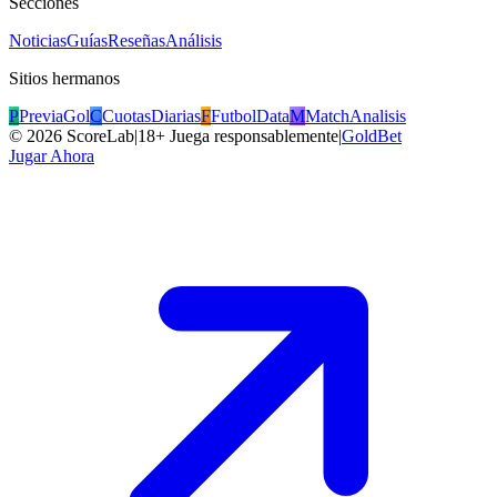
Secciones
Noticias
Guías
Reseñas
Análisis
Sitios hermanos
P
PreviaGol
C
CuotasDiarias
F
FutbolData
M
MatchAnalisis
©
2026
ScoreLab
|
18+ Juega responsablemente
|
GoldBet
Jugar Ahora