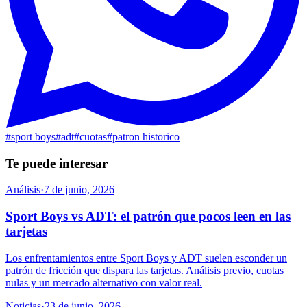
#
sport boys
#
adt
#
cuotas
#
patron historico
Te puede interesar
Análisis
·
7 de junio, 2026
Sport Boys vs ADT: el patrón que pocos leen en las
tarjetas
Los enfrentamientos entre Sport Boys y ADT suelen esconder un
patrón de fricción que dispara las tarjetas. Análisis previo, cuotas
nulas y un mercado alternativo con valor real.
Noticias
·
23 de junio, 2026