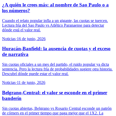
¿A quién le crees más: al nombre de Sao Paulo o a
los números?
Cuando el relato popular infla a un gigante, las cuotas se tuercen.
Lectura fría del Sao Paulo vs Atlético Paranaense para detectar
dónde está el valor real.
Noticias
·
16 de junio, 2026
Huracán-Banfield: la ausencia de cuotas y el exceso
de narrativa
Sin cuotas oficiales a un mes del partido, el ruido popular ya dicta
sentencia. Pero la lectura fría de probabilidades sugiere otra historia.
Descubrí dónde puede estar el valor real.
Noticias
·
11 de junio, 2026
Belgrano-Central: el valor se esconde en el primer
banderín
Sin cuotas abiertas, Belgrano vs Rosario Central esconde un patrón
de córners en el primer tiempo que paga mejor que el 1X2. La