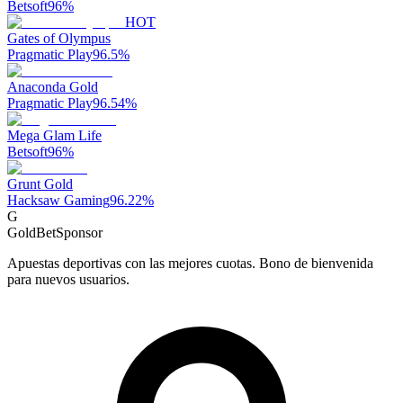
Betsoft
96
%
HOT
Gates of Olympus
Pragmatic Play
96.5
%
Anaconda Gold
Pragmatic Play
96.54
%
Mega Glam Life
Betsoft
96
%
Grunt Gold
Hacksaw Gaming
96.22
%
G
GoldBet
Sponsor
Apuestas deportivas con las mejores cuotas. Bono de bienvenida
para nuevos usuarios.