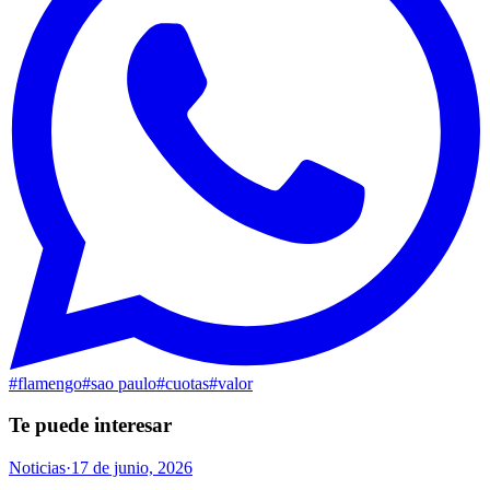
#
flamengo
#
sao paulo
#
cuotas
#
valor
Te puede interesar
Noticias
·
17 de junio, 2026