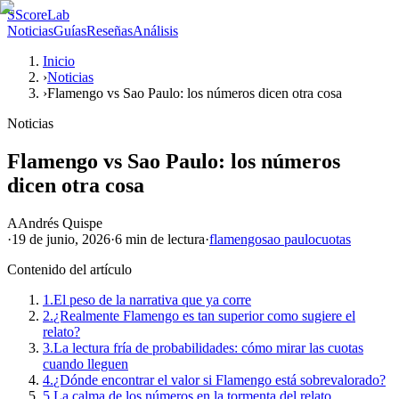
S
ScoreLab
Noticias
Guías
Reseñas
Análisis
Inicio
›
Noticias
›
Flamengo vs Sao Paulo: los números dicen otra cosa
Noticias
Flamengo vs Sao Paulo: los números
dicen otra cosa
A
Andrés Quispe
·
19 de junio, 2026
·
6 min
de lectura
·
flamengo
sao paulo
cuotas
Contenido del artículo
1.
El peso de la narrativa que ya corre
2.
¿Realmente Flamengo es tan superior como sugiere el
relato?
3.
La lectura fría de probabilidades: cómo mirar las cuotas
cuando lleguen
4.
¿Dónde encontrar el valor si Flamengo está sobrevalorado?
5.
La calma de los números en la tormenta del relato